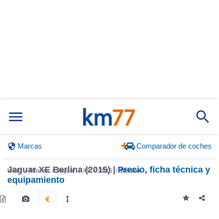
Marcas
Comparador de coches
Jaguar XE Berlina (2015) |
Precio, ficha técnica y
Inicio
Marcas
Jaguar
XE
2015
Berlina
equipamiento