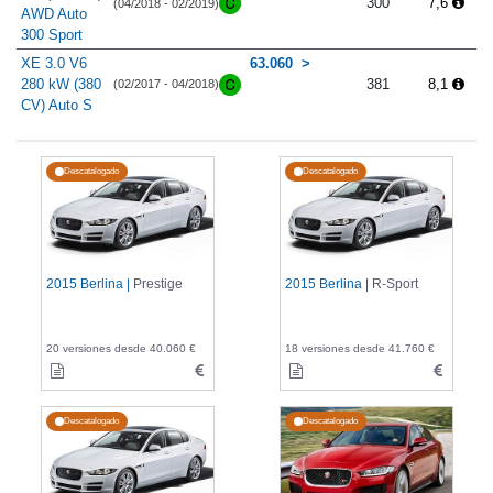
300
7,6
(04/2018 - 02/2019)
AWD Auto
300 Sport
XE 3.0 V6
63.060
280 kW (380
381
8,1
(02/2017 - 04/2018)
CV) Auto S
Descatalogado
Descatalogado
2015 Berlina |
Prestige
2015 Berlina |
R-Sport
20 versiones desde 40.060 €
18 versiones desde 41.760 €
Descatalogado
Descatalogado