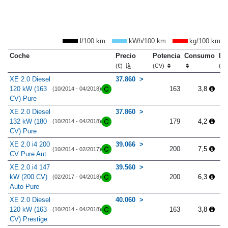
l/100 km
kWh/100 km
kg/100 km
Coche
Precio
Potencia
Consumo
Lo
(€)
(CV)
(m
XE 2.0 Diesel
37.860
120 kW (163
163
3,8
(10/2014 - 04/2018)
CV) Pure
XE 2.0 Diesel
37.860
132 kW (180
179
4,2
(10/2014 - 04/2018)
CV) Pure
XE 2.0 i4 200
39.066
200
7,5
(10/2014 - 02/2017)
CV Pure Aut.
XE 2.0 i4 147
39.560
kW (200 CV)
200
6,3
(02/2017 - 04/2018)
Auto Pure
XE 2.0 Diesel
40.060
120 kW (163
163
3,8
(10/2014 - 04/2018)
CV) Prestige