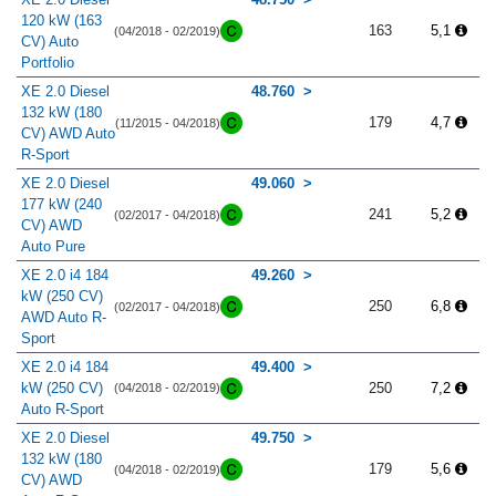
120 kW (163
163
5,1
(04/2018 - 02/2019)
CV) Auto
Portfolio
XE 2.0 Diesel
48.760
132 kW (180
179
4,7
(11/2015 - 04/2018)
CV) AWD Auto
R-Sport
XE 2.0 Diesel
49.060
177 kW (240
241
5,2
(02/2017 - 04/2018)
CV) AWD
Auto Pure
XE 2.0 i4 184
49.260
kW (250 CV)
250
6,8
(02/2017 - 04/2018)
AWD Auto R-
Sport
XE 2.0 i4 184
49.400
kW (250 CV)
250
7,2
(04/2018 - 02/2019)
Auto R-Sport
XE 2.0 Diesel
49.750
132 kW (180
179
5,6
(04/2018 - 02/2019)
CV) AWD