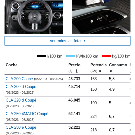
Ver todas las fotos
l/100 km
kWh/100 km
kg/100 km
Coche
Precio
Potencia
Consumo
Lo
(€)
(CV)
(m
CLA 200 Coupé
43.733
163
5,8
4.
(05/2023 - 08/2025)
CLA 200 d Coupé
45.714
150
4,9
4.
(05/2023 - 08/2025)
CLA 220 d Coupé
46.045
190
5
4.
(05/2023 - 08/2025)
CLA 250 4MATIC Coupé
52.141
224
6,7
4.
(05/2023 - 08/2025)
CLA 250 e Coupé
52.221
218
0,7
4.
(05/2023 - 07/2025)