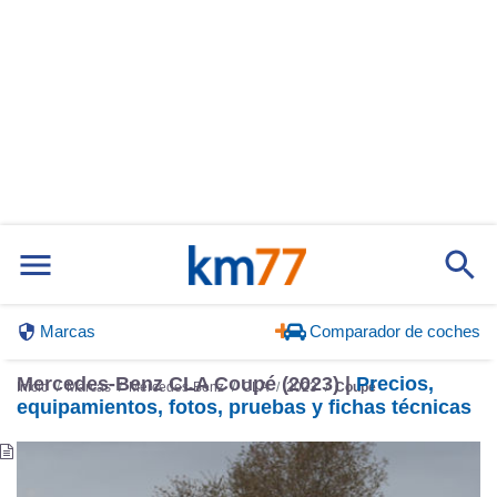
Marcas
Comparador de coches
Mercedes-Benz CLA Coupé (2023) |
Precios,
Inicio
Marcas
Mercedes-Benz
CLA
2023
Coupé
equipamientos, fotos, pruebas y fichas técnicas