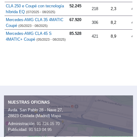
CLA 250 e Coupé con tecnología
52.245
218
2,3
4.
híbrida EQ
(07/2025 - 08/2025)
Mercedes-AMG CLA 35 4MATIC
67.920
306
8,2
4.
Coupé
(05/2023 - 08/2025)
Mercedes-AMG CLA 45 S
85.528
421
8,9
4.
4MATIC+ Coupé
(05/2023 - 08/2025)
NUESTRAS OFICINAS
Avda. San Pablo 28 - Nave 27,
28823 Coslada (Madrid)
Mapa
Administración:
91 724 05 70
Publicidad:
91 513 04 95