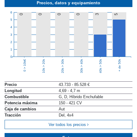
Precios, datos y equipamiento
6
0
0
0
0
3
5
5
4
3
2
1
0
10k > 20k
20k > 30k
30k > 40k
40k > 50k
+ de 50k
0 > 10k€
Precio
43.733 - 85.528 €
Longitud
4,69 - 4,7 m
Combustible
G, D, Híbrido Enchufable
Potencia máxima
150 - 421 CV
Caja de cambios
Aut
Tracción
Del, 4x4
Ver todos los precios