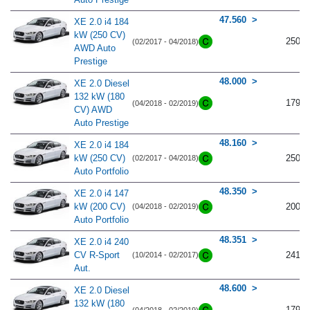
47.560
XE 2.0 i4 184
kW (250 CV)
250
(02/2017 - 04/2018)
AWD Auto
Prestige
48.000
XE 2.0 Diesel
132 kW (180
179
(04/2018 - 02/2019)
CV) AWD
Auto Prestige
48.160
XE 2.0 i4 184
kW (250 CV)
250
(02/2017 - 04/2018)
Auto Portfolio
48.350
XE 2.0 i4 147
kW (200 CV)
200
(04/2018 - 02/2019)
Auto Portfolio
48.351
XE 2.0 i4 240
CV R-Sport
241
(10/2014 - 02/2017)
Aut.
48.600
XE 2.0 Diesel
132 kW (180
179
(04/2018 - 02/2019)