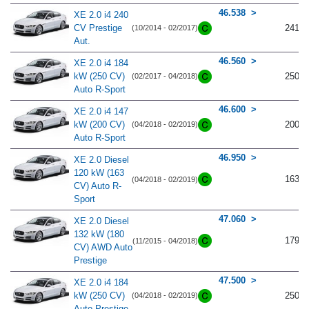
46.538
XE 2.0 i4 240
CV Prestige
241
(10/2014 - 02/2017)
Aut.
46.560
XE 2.0 i4 184
kW (250 CV)
250
(02/2017 - 04/2018)
Auto R-Sport
46.600
XE 2.0 i4 147
kW (200 CV)
200
(04/2018 - 02/2019)
Auto R-Sport
46.950
XE 2.0 Diesel
120 kW (163
163
(04/2018 - 02/2019)
CV) Auto R-
Sport
47.060
XE 2.0 Diesel
132 kW (180
179
(11/2015 - 04/2018)
CV) AWD Auto
Prestige
47.500
XE 2.0 i4 184
kW (250 CV)
250
(04/2018 - 02/2019)
Auto Prestige