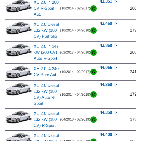
43.351
XE 2.0 i4 200
CV R-Sport
200
(10/2014 - 02/2017)
Aut.
43.460
XE 2.0 Diesel
132 kW (180
179
(10/2014 - 04/2018)
CV) Portfolio
43.860
XE 2.0 i4 147
kW (200 CV)
200
(02/2017 - 04/2018)
Auto R-Sport
44.066
XE 2.0 i4 240
241
(10/2014 - 02/2017)
CV Pure Aut.
44.260
XE 2.0 Diesel
132 kW (180
179
(10/2014 - 04/2018)
CV) Auto R-
Sport
44.350
XE 2.0 Diesel
132 kW (180
179
(04/2018 - 02/2019)
CV) R-Sport
44.400
XE 2.0 Diesel