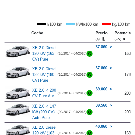
l/100 km
kWh/100 km
kg/100 km
Coche
Precio
Potencia
(€)
(CV)
37.860
XE 2.0 Diesel
120 kW (163
163
(10/2014 - 04/2018)
CV) Pure
37.860
XE 2.0 Diesel
132 kW (180
179
(10/2014 - 04/2018)
CV) Pure
39.066
XE 2.0 i4 200
200
(10/2014 - 02/2017)
CV Pure Aut.
39.560
XE 2.0 i4 147
kW (200 CV)
200
(02/2017 - 04/2018)
Auto Pure
40.060
XE 2.0 Diesel
120 kW (163
163
(10/2014 - 04/2018)