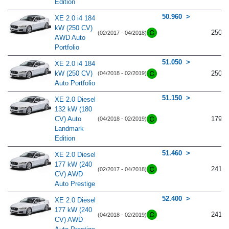
Edition
50.960
XE 2.0 i4 184
kW (250 CV)
250
(02/2017 - 04/2018)
AWD Auto
Portfolio
51.050
XE 2.0 i4 184
kW (250 CV)
250
(04/2018 - 02/2019)
Auto Portfolio
51.150
XE 2.0 Diesel
132 kW (180
CV) Auto
179
(04/2018 - 02/2019)
Landmark
Edition
51.460
XE 2.0 Diesel
177 kW (240
241
(02/2017 - 04/2018)
CV) AWD
Auto Prestige
52.400
XE 2.0 Diesel
177 kW (240
241
(04/2018 - 02/2019)
CV) AWD