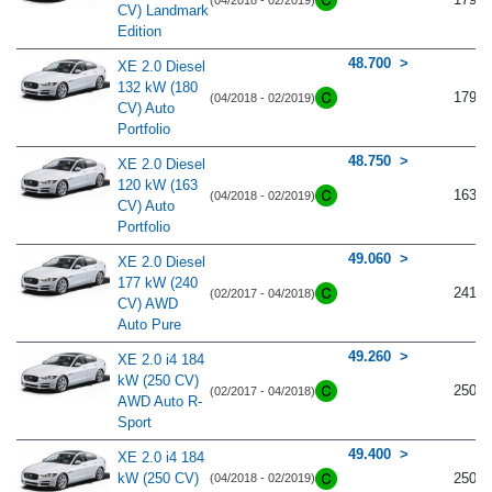
CV) Landmark
Edition
48.700
XE 2.0 Diesel
132 kW (180
179
(04/2018 - 02/2019)
CV) Auto
Portfolio
48.750
XE 2.0 Diesel
120 kW (163
163
(04/2018 - 02/2019)
CV) Auto
Portfolio
49.060
XE 2.0 Diesel
177 kW (240
241
(02/2017 - 04/2018)
CV) AWD
Auto Pure
49.260
XE 2.0 i4 184
kW (250 CV)
250
(02/2017 - 04/2018)
AWD Auto R-
Sport
49.400
XE 2.0 i4 184
kW (250 CV)
250
(04/2018 - 02/2019)