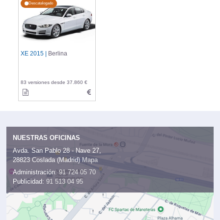
Descatalogado
XE 2015 |
Berlina
83 versiones desde 37.860 €
NUESTRAS OFICINAS
Avda. San Pablo 28 - Nave 27,
28823 Coslada (Madrid)
Mapa
Administración:
91 724 05 70
Publicidad:
91 513 04 95