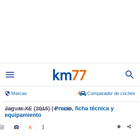
Marcas
Comparador de coches
Jaguar XE (2015) |
Precio, ficha técnica y
Inicio
Marcas
Jaguar
XE
2015
equipamiento