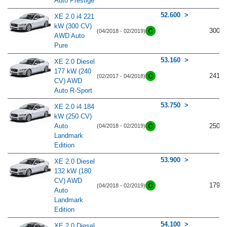
Auto Prestige
52.600
XE 2.0 i4 221
kW (300 CV)
300
(04/2018 - 02/2019)
AWD Auto
Pure
53.160
XE 2.0 Diesel
177 kW (240
241
(02/2017 - 04/2018)
CV) AWD
Auto R-Sport
53.750
XE 2.0 i4 184
kW (250 CV)
Auto
250
(04/2018 - 02/2019)
Landmark
Edition
53.900
XE 2.0 Diesel
132 kW (180
CV) AWD
179
(04/2018 - 02/2019)
Auto
Landmark
Edition
54.100
XE 2.0 Diesel