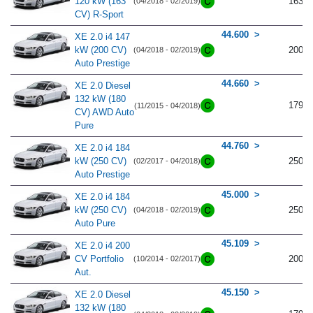
120 kW (163
163
(04/2018 - 02/2019)
CV) R-Sport
44.600
XE 2.0 i4 147
kW (200 CV)
200
(04/2018 - 02/2019)
Auto Prestige
44.660
XE 2.0 Diesel
132 kW (180
179
(11/2015 - 04/2018)
CV) AWD Auto
Pure
44.760
XE 2.0 i4 184
kW (250 CV)
250
(02/2017 - 04/2018)
Auto Prestige
45.000
XE 2.0 i4 184
kW (250 CV)
250
(04/2018 - 02/2019)
Auto Pure
45.109
XE 2.0 i4 200
CV Portfolio
200
(10/2014 - 02/2017)
Aut.
45.150
XE 2.0 Diesel
132 kW (180