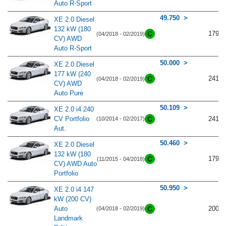
Auto R-Sport
49.750
XE 2.0 Diesel
132 kW (180
179
(04/2018 - 02/2019)
CV) AWD
Auto R-Sport
50.000
XE 2.0 Diesel
177 kW (240
241
(04/2018 - 02/2019)
CV) AWD
Auto Pure
50.109
XE 2.0 i4 240
CV Portfolio
241
(10/2014 - 02/2017)
Aut.
50.460
XE 2.0 Diesel
132 kW (180
179
(11/2015 - 04/2018)
CV) AWD Auto
Portfolio
50.950
XE 2.0 i4 147
kW (200 CV)
Auto
200
(04/2018 - 02/2019)
Landmark