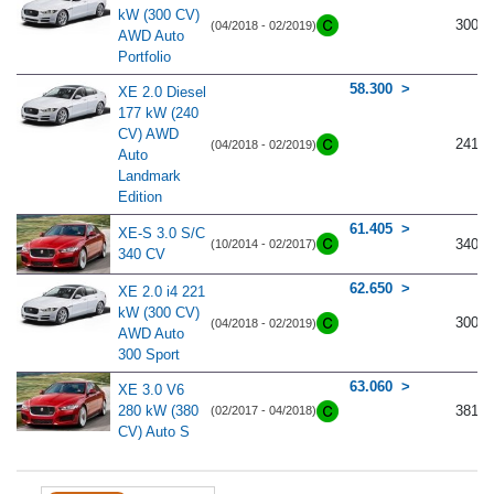
kW (300 CV)
300
(04/2018 - 02/2019)
AWD Auto
Portfolio
58.300
XE 2.0 Diesel
177 kW (240
CV) AWD
241
(04/2018 - 02/2019)
Auto
Landmark
Edition
61.405
XE-S 3.0 S/C
340
(10/2014 - 02/2017)
340 CV
62.650
XE 2.0 i4 221
kW (300 CV)
300
(04/2018 - 02/2019)
AWD Auto
300 Sport
63.060
XE 3.0 V6
280 kW (380
381
(02/2017 - 04/2018)
CV) Auto S