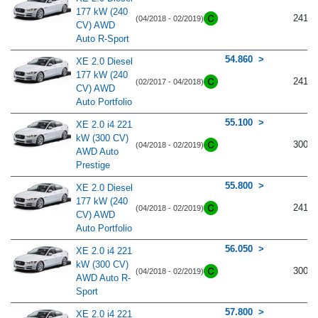
177 kW (240
241
(04/2018 - 02/2019)
CV) AWD
Auto R-Sport
54.860
XE 2.0 Diesel
177 kW (240
241
(02/2017 - 04/2018)
CV) AWD
Auto Portfolio
55.100
XE 2.0 i4 221
kW (300 CV)
300
(04/2018 - 02/2019)
AWD Auto
Prestige
55.800
XE 2.0 Diesel
177 kW (240
241
(04/2018 - 02/2019)
CV) AWD
Auto Portfolio
56.050
XE 2.0 i4 221
kW (300 CV)
300
(04/2018 - 02/2019)
AWD Auto R-
Sport
57.800
XE 2.0 i4 221