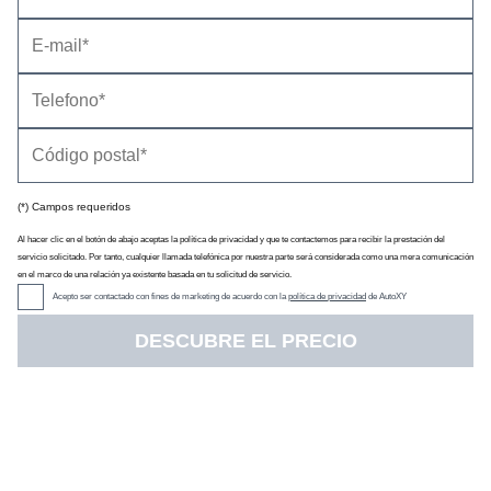
Información general
Impresiones de conducción
Consumo y recarga
Cambios en la información
(*) Campos requeridos
Al hacer clic en el botón de abajo aceptas la política de privacidad y que te contactemos para recibir la prestación del
servicio solicitado. Por tanto, cualquier llamada telefónica por nuestra parte será considerada como una mera comunicación
en el marco de una relación ya existente basada en tu solicitud de servicio.
Acepto ser contactado con fines de marketing de acuerdo con la
política de privacidad
de AutoXY
DESCUBRE EL PRECIO
Esta es la
actualización del IONIQ 6
, un turismo eléctrico de
4,93 metros de longitud
que lleva a la venta en nuestro
mercado desde enero de 2023 (
más información del IONIQ 6
2023
). Hay cambios estéticos tanto por dentro como por fuera,
mejoras en cuanto a ergonomía y calidad de materiales de
recubrimiento y una gama de motores distinta en la que
es