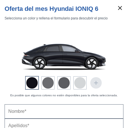
Oferta del mes Hyundai IONIQ 6
Selecciona un color y rellena el formulario para descubrir el precio
Marcas
Comparador de coches
Inicio
Marcas
Hyundai
IONIQ 6
2026
Estándar
Es posible que algunos colores no estén disponibles para la oferta seleccionada.
Hyundai IONIQ 6 (2026) - Nueva cara, más
autonomía y el mismo equilibrio de siempre |
Información general
27/06/2026 |
Fernando Ríos (
@RiversChains
)