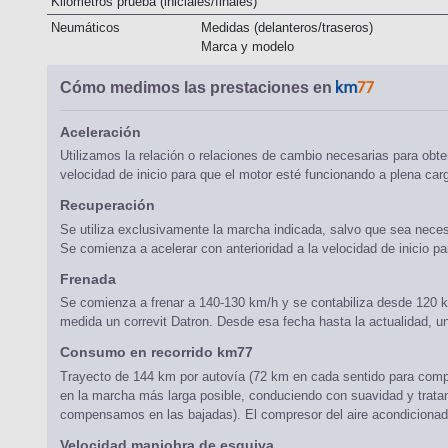
Kilómetros prueba (iniciales/finales)
Neumáticos
Medidas (delanteros/traseros)
Marca y modelo
Cómo medimos las prestaciones en
Aceleración
Utilizamos la relación o relaciones de cambio necesarias para obte
velocidad de inicio para que el motor esté funcionando a plena car
Recuperación
Se utiliza exclusivamente la marcha indicada, salvo que sea neces
Se comienza a acelerar con anterioridad a la velocidad de inicio p
Frenada
Se comienza a frenar a 140-130 km/h y se contabiliza desde 120 k
medida un correvit Datron. Desde esa fecha hasta la actualidad, un
Consumo en recorrido km77
Trayecto de 144 km por autovía (72 km en cada sentido para comp
en la marcha más larga posible, conduciendo con suavidad y trat
compensamos en las bajadas). El compresor del aire acondicionado
Velocidad maniobra de esquiva