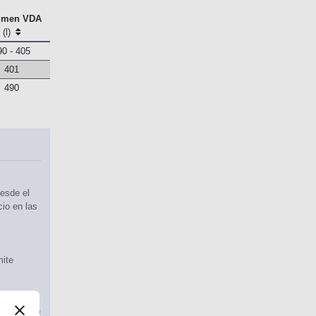
umen VDA
(l)
90 - 405
401
490
esde el
cio en las
mite
ma. Cuando