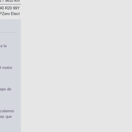
2 / 5610 km
/40 R20 99Y
i PZero Elect
a la
l motor.
uipo de
rculamos
das que