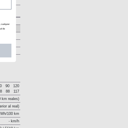
, cualquier
ud de
0
90
120
48
88
117
0 km reales)
rior al real)
kWh/100 km
- km/h