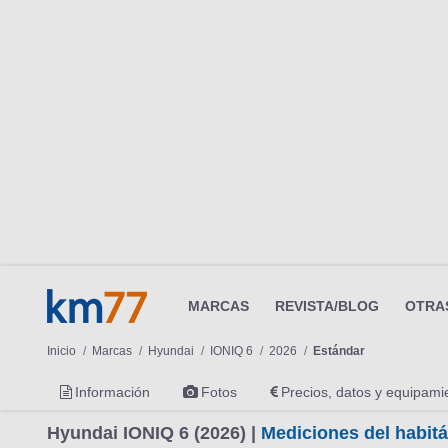
MARCAS
REVISTA/BLOG
OTRA
Inicio
Marcas
Hyundai
IONIQ 6
2026
Estándar
Información
Fotos
Precios, datos y equipami
Hyundai IONIQ 6 (2026) |
Mediciones del habitá