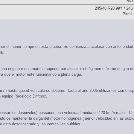
457
245/40 R20 99Y / 245
Pirell
ner el menor tiempo en esta prueba. Se comienza a acelerar con anterioridad 
ga.
ario engranar una marcha superior por alcanzar el régimen máximo de giro de
ara que el motor esté funcionando a plena carga.
m/h hasta que el vehículo se detiene. Hasta el año 2006 utilizamos como eq
 equipo Racelogic Driftbox.
ensar los desniveles) buscando una velocidad media de 120 km/h reales. Ci
ando de mantener la carga del motor homogénea (menor velocidad en las subi
 está desconectado y las ventanillas subidas.