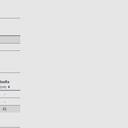
Isofix
(cm)
-
-
41