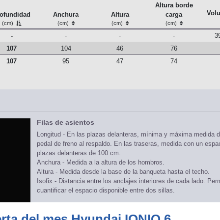
Altura borde
Vol
ofundidad
Anchura
Altura
carga
(cm)
(cm)
(cm)
(cm)
-
-
-
-
3
107
104
46
76
107
95
47
74
Filas de asientos
Longitud - En las plazas delanteras, mínima y máxima medida d
pedal de freno al respaldo. En las traseras, medida con un espa
plazas delanteras de 100 cm.
Anchura - Medida a la altura de los hombros.
Altura - Medida desde la base de la banqueta hasta el techo.
Isofix - Distancia entre los anclajes interiores de cada lado. Per
cuantificar el espacio disponible entre dos sillas.
Maletero
rta del mes Hyundai IONIQ 6
Las medidas de anchura y profundidad son las mínima y máxi