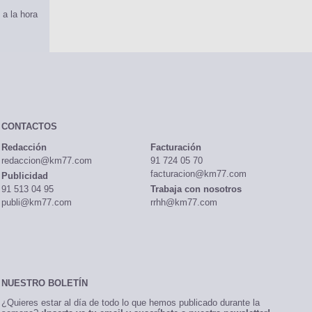
 a la hora
CONTACTOS
Redacción
Facturación
redaccion@km77.com
91 724 05 70
facturacion@km77.com
Publicidad
91 513 04 95
Trabaja con nosotros
publi@km77.com
rrhh@km77.com
NUESTRO BOLETÍN
¿Quieres estar al día de todo lo que hemos publicado durante la