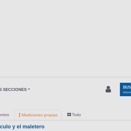
BU
S SECCIONES
infor
entos
Todo
Mediciones propias
culo y el maletero