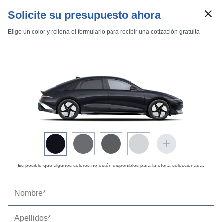
Solicite su presupuesto ahora
Elige un color y rellena el formulario para recibir una cotización gratuita
Marcas
Comparador de coches
Es posible que algunos colores no estén disponibles para la oferta seleccionada.
Hyundai IONIQ 6 (2026) |
Precios,
Inicio
Marcas
Hyundai
IONIQ 6
2026
Estándar
equipamientos, fotos, pruebas y fichas técnicas