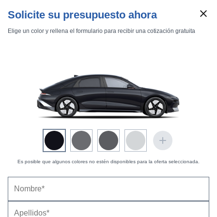
Solicite su presupuesto ahora
Elige un color y rellena el formulario para recibir una cotización gratuita
Marcas
Comparador de coches
Es posible que algunos colores no estén disponibles para la oferta seleccionada.
Hyundai IONIQ 6 (2026) |
Precio, ficha técnica y
Inicio
Marcas
Hyundai
IONIQ 6
2026
Estándar
equipamiento