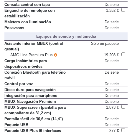
PACK Quickfold 40/20/40
Consola central con tapa
De serie
Enganche de remolque con
1.352 €
estabilización
Maletero con iluminación
De serie
Posavasos
De serie
Equipos de sonido y multimedia
Asistente interior MBUX (control
Sólo en paquete
gestual)
AMG Line Premium Plus
19.208 €
Carga inalámbrica para
De serie
dispositivos móviles
Conexión Bluetooth para telefóno
De serie
móvil
Control por voz
De serie
Disco duro para navegación
De serie
Integración para smartphone
De serie
MBUX Navegación Premium
De serie
MBUX Superscreen (pantalla para
1.873 €
acompañante de 31,2 cm)
Pantalla táctil de 36,6 cm (14,4")
De serie
Paquete USB
De serie