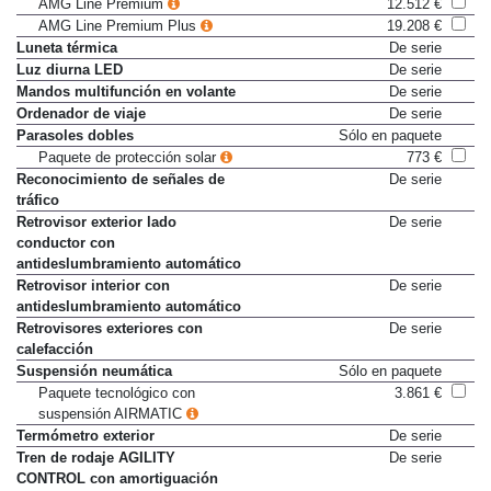
AMG Line Premium
12.512 €
AMG Line Premium Plus
19.208 €
Luneta térmica
De serie
Luz diurna LED
De serie
Mandos multifunción en volante
De serie
Ordenador de viaje
De serie
Parasoles dobles
Sólo en paquete
Paquete de protección solar
773 €
Reconocimiento de señales de
De serie
tráfico
Retrovisor exterior lado
De serie
conductor con
antideslumbramiento automático
Retrovisor interior con
De serie
antideslumbramiento automático
Retrovisores exteriores con
De serie
calefacción
Suspensión neumática
Sólo en paquete
Paquete tecnológico con
3.861 €
suspensión AIRMATIC
Termómetro exterior
De serie
Tren de rodaje AGILITY
De serie