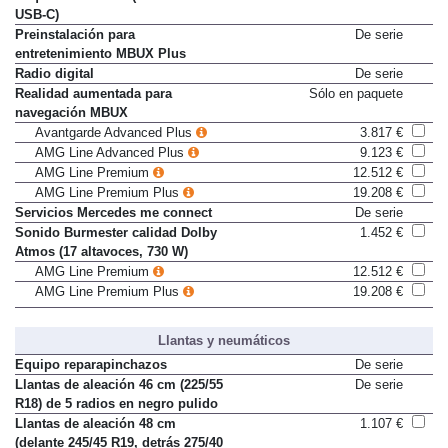
Paquete USB Plus (6 interfaces
377 €
USB-C)
Preinstalación para
De serie
entretenimiento MBUX Plus
Radio digital
De serie
Realidad aumentada para
Sólo en paquete
navegación MBUX
Avantgarde Advanced Plus
3.817 €
AMG Line Advanced Plus
9.123 €
AMG Line Premium
12.512 €
AMG Line Premium Plus
19.208 €
Servicios Mercedes me connect
De serie
Sonido Burmester calidad Dolby
1.452 €
Atmos (17 altavoces, 730 W)
AMG Line Premium
12.512 €
AMG Line Premium Plus
19.208 €
Llantas y neumáticos
Equipo reparapinchazos
De serie
Llantas de aleación 46 cm (225/55
De serie
R18) de 5 radios en negro pulido
Llantas de aleación 48 cm
1.107 €