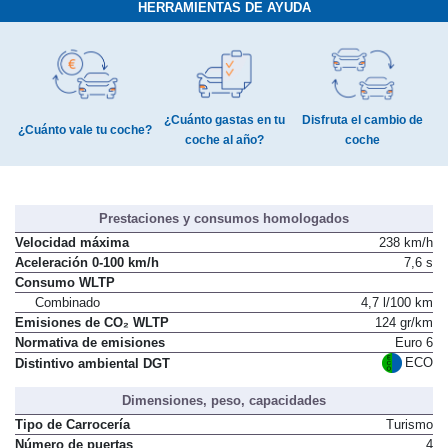
HERRAMIENTAS DE AYUDA
¿Cuánto gastas en tu
Disfruta el cambio de
¿Cuánto vale tu coche?
coche al año?
coche
Prestaciones y consumos homologados
Velocidad máxima
238 km/h
Aceleración 0-100 km/h
7,6 s
Consumo WLTP
Combinado
4,7 l/100 km
Emisiones de CO₂ WLTP
124 gr/km
Normativa de emisiones
Euro 6
ECO
Distintivo ambiental DGT
Dimensiones, peso, capacidades
Tipo de Carrocería
Turismo