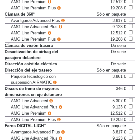
Cristales de confort acústico
Sólo en paquete
AMG Line Premium
12.512 €
AMG Line Premium Plus
19.208 €
Cámara de 360°
Sólo en paquete
Avantgarde Advanced Plus
3.817 €
AMG Line Advanced Plus
9.123 €
AMG Line Premium
12.512 €
AMG Line Premium Plus
19.208 €
Cámara de visión trasera
De serie
Desactivación de airbag del
De serie
pasajero delantero
Dirección asistida eléctrica
De serie
Dirección del eje trasero
Sólo en paquete
Paquete tecnológico con
3.861 €
suspensión AIRMATIC
Discos de freno de mayores
346 €
dimensiones en eje delantero
AMG Line Advanced
5.307 €
AMG Line Advanced Plus
9.123 €
AMG Line Premium
12.512 €
AMG Line Premium Plus
19.208 €
Faros DIGITAL LIGHT
Sólo en paquete
Avantgarde Advanced Plus
3.817 €