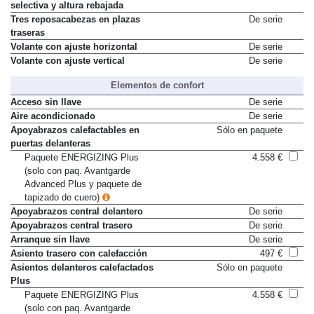
CONTROL con amortiguación
selectiva y altura rebajada
Tres reposacabezas en plazas
De serie
traseras
Volante con ajuste horizontal
De serie
Volante con ajuste vertical
De serie
Elementos de confort
Acceso sin llave
De serie
Aire acondicionado
De serie
Apoyabrazos calefactables en
Sólo en paquete
puertas delanteras
Paquete ENERGIZING Plus
4.558 €
(solo con paq. Avantgarde
Advanced Plus y paquete de
tapizado de cuero)
Apoyabrazos central delantero
De serie
Apoyabrazos central trasero
De serie
Arranque sin llave
De serie
Asiento trasero con calefacción
497 €
Asientos delanteros calefactados
Sólo en paquete
Plus
Paquete ENERGIZING Plus
4.558 €