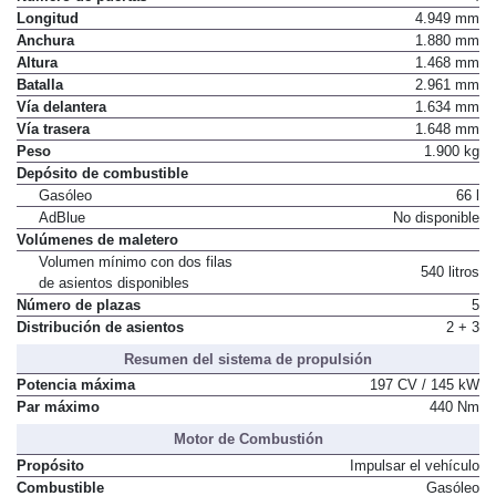
Número de puertas
4
Longitud
4.949 mm
Anchura
1.880 mm
Altura
1.468 mm
Batalla
2.961 mm
Vía delantera
1.634 mm
Vía trasera
1.648 mm
Peso
1.900 kg
Depósito de combustible
Gasóleo
66 l
AdBlue
No disponible
Volúmenes de maletero
Volumen mínimo con dos filas
540 litros
de asientos disponibles
Número de plazas
5
Distribución de asientos
2 + 3
Resumen del sistema de propulsión
Potencia máxima
197 CV / 145 kW
Par máximo
440 Nm
Motor de Combustión
Propósito
Impulsar el vehículo