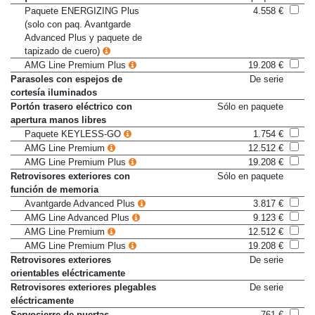
Paquete ENERGIZING
Sólo en paquete
Paquete ENERGIZING Plus
4.558 €
(solo con paq. Avantgarde
Advanced Plus y paquete de
tapizado de cuero)
AMG Line Premium Plus
19.208 €
Parasoles con espejos de
De serie
cortesía iluminados
Portón trasero eléctrico con
Sólo en paquete
apertura manos libres
Paquete KEYLESS-GO
1.754 €
AMG Line Premium
12.512 €
AMG Line Premium Plus
19.208 €
Retrovisores exteriores con
Sólo en paquete
función de memoria
Avantgarde Advanced Plus
3.817 €
AMG Line Advanced Plus
9.123 €
AMG Line Premium
12.512 €
AMG Line Premium Plus
19.208 €
Retrovisores exteriores
De serie
orientables eléctricamente
Retrovisores exteriores plegables
De serie
eléctricamente