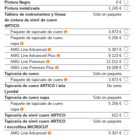
Pintura MANUFAKTUR gris alpino
4.357 €
Pintura Negro
0 €
Pintura metalizada
1.245 €
Tablero de instrumentos y líneas
Sólo en paquete
de cintura de símil de cuero
ARTICO
Paquete de tapizado de cuero
3.873 €
Paquete de tapizado de cuero
5.256 €
napa
AMG Line Advanced
5.307 €
AMG Line Advanced Plus
9.123 €
AMG Line Premium
12.512 €
AMG Line Premium Plus
19.208 €
Tapicería de cuero
Sólo en paquete
Paquete de tapizado de cuero
3.873 €
Tapicería de cuero ARTICO / tela
De serie
Ljusdal
Tapicería de cuero napa
Sólo en paquete
Paquete de tapizado de cuero
5.256 €
napa
Tapicería de símil cuero ARTICO
622 €
Tapicería de símil cuero ARTICO
Sólo en paquete
/ microfibra MICROCUT