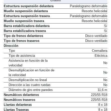
Chasis
Estructura suspensión delantera
Paralelogramo deformable
Muelle suspensión delantera
Resorte helicoidal
Estructura suspensión trasera
Paralelogramo deformable
Muelle suspensión trasera
Resorte helicoidal
Barra estabilizadora delantera
Sí
Barra estabilizadora trasera
Sí
Tipo de frenos delanteros
Disco ventilado
Tipo de frenos traseros
Disco ventilado
Dirección
Tipo
Cremallera
Tipo de asistencia
Eléctrica
Asistencia en función de la
No
velocidad
Desmultiplicacion en función de
No
la velocidad
Desmultiplicación no lineal
No
Dirección a las cuatro ruedas
No
Diámetro de giro entre paredes
11,6 m
Neumáticos delanteros
225/55 R18
Neumáticos traseros
225/55 R18
Llantas delanteras
8 x 18