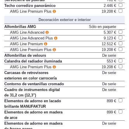
Servocierre de puertas
761 €
Techo corredizo panorámico
2.446 €
AMG Line Premium Plus
19.208 €
Decoración exterior e interior
Alfombrillas AMG
Sólo en paquete
AMG Line Advanced
5.307 €
AMG Line Advanced Plus
9.123 €
AMG Line Premium
12.512 €
AMG Line Premium Plus
19.208 €
Alfombrillas de velours
De serie
Calandra del radiador iluminada
553 €
AMG Line Premium Plus
19.208 €
Carcasas de retrovisores
De serie
exteriores en color carrocería
Contorno de ventanillas cromado
De serie
Cuadro de instrumentos digital
De serie
de 31,2 cm (12,3")
Elementos de adorno en lacado
899 €
brillante MANUFAKTUR
Elementos de adorno en madera
899 €
de arce
Elementos de adorno en madera
De serie