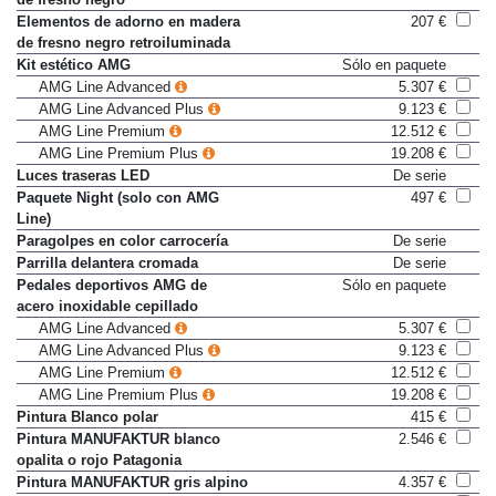
de fresno negro
Elementos de adorno en madera
207 €
de fresno negro retroiluminada
Kit estético AMG
Sólo en paquete
AMG Line Advanced
5.307 €
AMG Line Advanced Plus
9.123 €
AMG Line Premium
12.512 €
AMG Line Premium Plus
19.208 €
Luces traseras LED
De serie
Paquete Night (solo con AMG
497 €
Line)
Paragolpes en color carrocería
De serie
Parrilla delantera cromada
De serie
Pedales deportivos AMG de
Sólo en paquete
acero inoxidable cepillado
AMG Line Advanced
5.307 €
AMG Line Advanced Plus
9.123 €
AMG Line Premium
12.512 €
AMG Line Premium Plus
19.208 €
Pintura Blanco polar
415 €
Pintura MANUFAKTUR blanco
2.546 €
opalita o rojo Patagonia