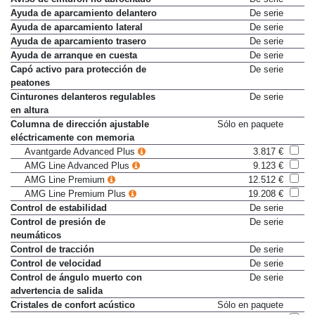
Aviso de cinturón no abrochado
De serie
Ayuda de aparcamiento delantero
De serie
Ayuda de aparcamiento lateral
De serie
Ayuda de aparcamiento trasero
De serie
Ayuda de arranque en cuesta
De serie
Capó activo para protección de
De serie
peatones
Cinturones delanteros regulables
De serie
en altura
Columna de dirección ajustable
Sólo en paquete
eléctricamente con memoria
Avantgarde Advanced Plus
3.817 €
AMG Line Advanced Plus
9.123 €
AMG Line Premium
12.512 €
AMG Line Premium Plus
19.208 €
Control de estabilidad
De serie
Control de presión de
De serie
neumáticos
Control de tracción
De serie
Control de velocidad
De serie
Control de ángulo muerto con
De serie
advertencia de salida