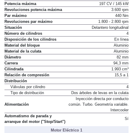
Combustible
Gasóleo
Potencia máxima
197 CV / 145 kW
Revoluciones potencia máxima
3.600 rpm
Par máximo
440 Nm
Revoluciones par máximo
1.800 - 2.800 rpm
Situación
Delantero longitudinal
Número de cilindros
4
Disposición de los cilindros
En línea
Material del bloque
Aluminio
Material de la culata
Aluminio
Diámetro
82 mm
Carrera
94,3 mm
Cilindrada
1.993 cm³
Relación de compresión
15,5 a 1
Distribución
Válvulas por cilindro
4
Tipo de distribución
Dos árboles de levas en la culata
Inyección directa por conducto
Alimentación
común. Turbo. Geometría variable.
Intercooler
Automatismo de parada y
Sí
arranque del motor ("Stop/Start")