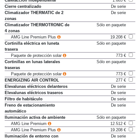
Calefacción independiente
1.685 €
Cierre centralizado
De serie
Climatizador THERMATIC de 2
De serie
zonas
Climatizador THERMOTRONIC de
Sólo en paquete
4 zonas
AMG Line Premium Plus
19.208 €
Cortinilla eléctrica en luneta
Sólo en paquete
trasera
Paquete de protección solar
773 €
Cortinillas en lunas laterales
Sólo en paquete
traseras
Paquete de protección solar
773 €
ENERGIZING AIR CONTROL
277 €
Elevalunas eléctricos delanteros
De serie
Elevalunas eléctricos traseros
De serie
Filtro de habitáculo
De serie
Freno de estacionamiento
De serie
automático
Iluminación activa de ambiente
Sólo en paquete
AMG Line Premium
12.512 €
AMG Line Premium Plus
19.208 €