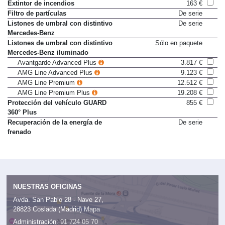
Acceso remoto Premium
De serie
Extintor de incendios
163 €
Filtro de partículas
De serie
Listones de umbral con distintivo
De serie
Mercedes-Benz
Listones de umbral con distintivo
Sólo en paquete
Mercedes-Benz iluminado
Avantgarde Advanced Plus
3.817 €
AMG Line Advanced Plus
9.123 €
AMG Line Premium
12.512 €
AMG Line Premium Plus
19.208 €
Protección del vehículo GUARD
855 €
360° Plus
Recuperación de la energía de
De serie
frenado
NUESTRAS OFICINAS
Avda. San Pablo 28 - Nave 27,
28823 Coslada (Madrid)
Mapa