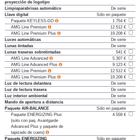
Iluminación de entorno con
De serie
proyección de logotipo
Limpiaparabrisas automático
De serie
Llave digital
Sólo en paquete
Paquete KEYLESS-GO
1.754 €
AMG Line Premium
12.512 €
AMG Line Premium Plus
19.208 €
Luces automáticas
De serie
Lunas tintadas
De serie
Lunas traseras sobretintadas
541 €
AMG Line Advanced
5.307 €
AMG Line Advanced Plus
9.123 €
AMG Line Premium
12.512 €
AMG Line Premium Plus
19.208 €
Luz de lectura delantera
De serie
Luz de lectura trasera
De serie
Luz interior ambiental
De serie
Mando de apertura a distancia
De serie
Paquete AIR-BALANCE
Sólo en paquete
Paquete ENERGIZING Plus
4.558 €
(solo con paq. Avantgarde
Advanced Plus y paquete de
tapizado de cuero)