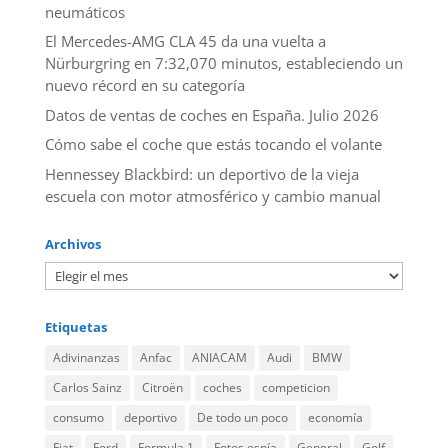
neumáticos
El Mercedes-AMG CLA 45 da una vuelta a
Nürburgring en 7:32,070 minutos, estableciendo un
nuevo récord en su categoría
Datos de ventas de coches en España. Julio 2026
​Cómo sabe el coche que estás tocando el volante
Hennessey Blackbird: un deportivo de la vieja
escuela con motor atmosférico y cambio manual
Archivos
Etiquetas
Adivinanzas
Anfac
ANIACAM
Audi
BMW
Carlos Sainz
Citroën
coches
competicion
consumo
deportivo
De todo un poco
economía
Fiat
Ford
Formula 1
Fotos espía
General
Golf