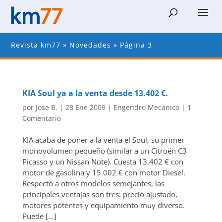
Revista km77
»
Novedades
»
Página 3
KIA Soul ya a la venta desde 13.402 €.
por
Jose B.
|
28 Ene 2009
|
Engendro Mecánico
|
1
Comentario
KIA acaba de poner a la venta el Soul, su primer
monovolumen pequeño (similar a un Citroën C3
Picasso y un Nissan Note). Cuesta 13.402 € con
motor de gasolina y 15.002 € con motor Diesel.
Respecto a otros modelos semejantes, las
principales ventajas son tres: precio ajustado,
motores potentes y equipamiento muy diverso.
Puede […]