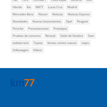
hibrido
Kia
KM77
Lucas Cruz
Madrid
Mercedes-Benz
Nissan
Noticias
Noticias Express
Novedades
Nuevos lanzamientos
Opel
Peugeot
Porsche
Presentaciones
Prototipos
Pruebas de consumo
Renault
Salón de Ginebra
Seat
todoterreno
Toyota
Ventas coches nuevos
viajes
Volkswagen
Vídeos