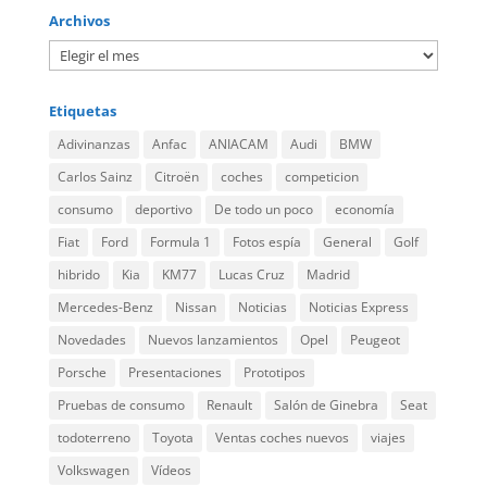
Archivos
Etiquetas
Adivinanzas
Anfac
ANIACAM
Audi
BMW
Carlos Sainz
Citroën
coches
competicion
consumo
deportivo
De todo un poco
economía
Fiat
Ford
Formula 1
Fotos espía
General
Golf
hibrido
Kia
KM77
Lucas Cruz
Madrid
Mercedes-Benz
Nissan
Noticias
Noticias Express
Novedades
Nuevos lanzamientos
Opel
Peugeot
Porsche
Presentaciones
Prototipos
Pruebas de consumo
Renault
Salón de Ginebra
Seat
todoterreno
Toyota
Ventas coches nuevos
viajes
Volkswagen
Vídeos