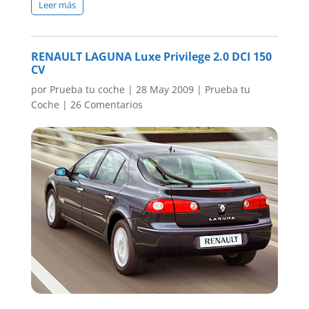
Leer más
RENAULT LAGUNA Luxe Privilege 2.0 DCI 150
CV
por
Prueba tu coche
|
28 May 2009
|
Prueba tu
Coche
|
26 Comentarios