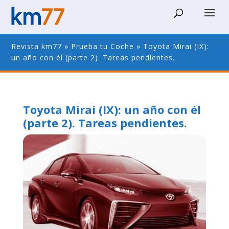
Revista km77
»
Prueba tu Coche
»
Toyota Mirai (IX):
un año con él (parte 2). Tareas pendientes.
Toyota Mirai (IX): un año con él
(parte 2). Tareas pendientes.