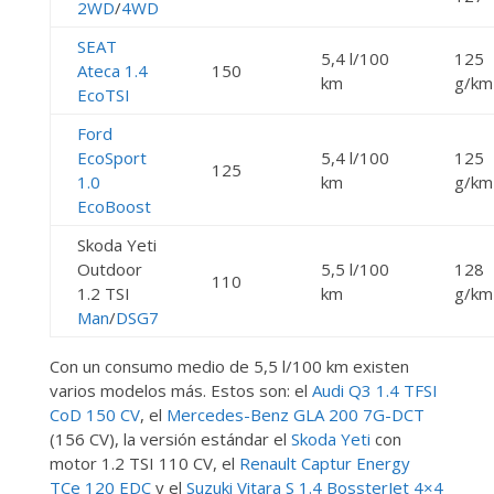
2WD
/
4WD
SEAT
5,4 l/100
125
Ateca 1.4
150
km
g/km
EcoTSI
Ford
EcoSport
5,4 l/100
125
125
1.0
km
g/km
EcoBoost
Skoda Yeti
Outdoor
5,5 l/100
128
110
1.2 TSI
km
g/km
Man
/
DSG7
Con un consumo medio de 5,5 l/100 km existen
varios modelos más. Estos son: el
Audi Q3 1.4 TFSI
CoD 150 CV
, el
Mercedes-Benz GLA 200 7G-DCT
(156 CV), la versión estándar el
Skoda Yeti
con
motor 1.2 TSI 110 CV, el
Renault Captur Energy
TCe 120 EDC
y el
Suzuki Vitara S 1.4 BossterJet 4×4