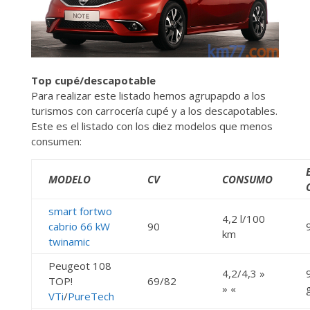
Top cupé/descapotable
Para realizar este listado hemos agrupapdo a los
turismos con carrocería cupé y a los descapotables.
Este es el listado con los diez modelos que menos
consumen:
MODELO
CV
CONSUMO
smart fortwo
4,2 l/100
cabrio 66 kW
90
km
twinamic
Peugeot 108
4,2/4,3 »
TOP!
69/82
» «
VTi
/
PureTech