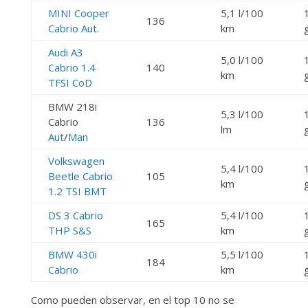
MINI Cooper
5,1 l/100
136
Cabrio Aut.
km
Audi A3
5,0 l/100
Cabrio 1.4
140
km
TFSI CoD
BMW 218i
5,3 l/100
Cabrio
136
lm
Aut
/
Man
Volkswagen
5,4 l/100
Beetle Cabrio
105
km
1.2 TSI BMT
DS 3 Cabrio
5,4 l/100
165
THP S&S
km
BMW 430i
5,5 l/100
184
Cabrio
km
Como pueden observar, en el top 10 no se