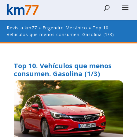
Revista km77
»
Engendro Mecánico
»
Top 10.
Vehículos que menos consumen. Gasolina (1/3)
Top 10. Vehículos que menos
consumen. Gasolina (1/3)