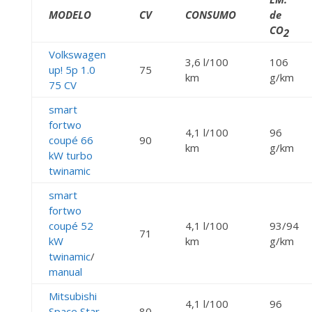
MODELO
CV
CONSUMO
de
CO
2
Volkswagen
3,6 l/100
106
up! 5p 1.0
75
km
g/km
75 CV
smart
fortwo
4,1 l/100
96
coupé 66
90
km
g/km
kW turbo
twinamic
smart
fortwo
coupé 52
4,1 l/100
93/94
71
kW
km
g/km
twinamic
/
manual
Mitsubishi
4,1 l/100
96
Space Star
80