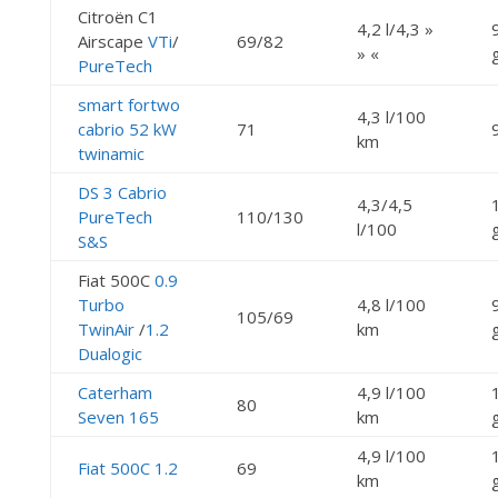
Citroën C1
4,2 l/4,3 »
Airscape
VTi
/
69/82
» «
PureTech
smart fortwo
4,3 l/100
cabrio 52 kW
71
km
twinamic
DS 3 Cabrio
4,3/4,5
PureTech
110/130
l/100
S&S
Fiat 500C
0.9
Turbo
4,8 l/100
105/69
TwinAir
/
1.2
km
Dualogic
Caterham
4,9 l/100
80
Seven 165
km
4,9 l/100
Fiat 500C 1.2
69
km