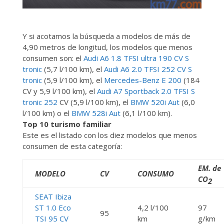
Y si acotamos la búsqueda a modelos de más de
4,90 metros de longitud, los modelos que menos
consumen son: el
Audi A6 1.8 TFSI ultra 190 CV S
tronic
(5,7 l/100 km), el
Audi A6 2.0 TFSI 252 CV S
tronic
(5,9 l/100 km), el
Mercedes-Benz E 200
(184
CV y 5,9 l/100 km), el
Audi A7 Sportback 2.0 TFSI S
tronic 252
CV (5,9 l/100 km), el
BMW 520i Aut
(6,0
l/100 km) o el
BMW 528i Aut
(6,1 l/100 km).
Top 10 turismo familiar
Este es el listado con los diez modelos que menos
consumen de esta categoría:
EM. de
MODELO
CV
CONSUMO
CO
2
SEAT Ibiza
ST 1.0 Eco
4,2 l/100
97
95
TSI 95 CV
km
g/km