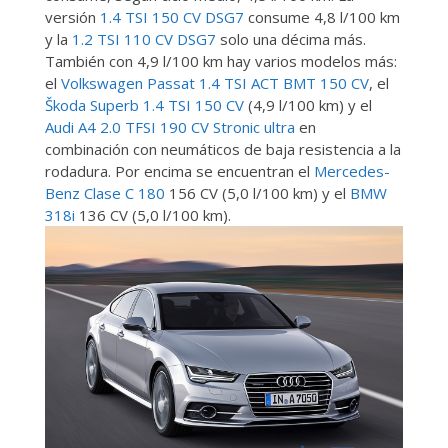
versión
1.4 TSI 150 CV DSG7
consume 4,8 l/100 km
y la
1.2 TSI 110 CV DSG7
solo una décima más.
También con 4,9 l/100 km hay varios modelos más:
el
Volkswagen Passat 1.4 TSI ACT BMT 150 CV
, el
Škoda Superb 1.4 TSI 150 CV
(4,9 l/100 km) y el
Audi A4 2.0 TFSI 190 CV Stronic ultra
en
combinación con neumáticos de baja resistencia a la
rodadura. Por encima se encuentran el
Mercedes-
Benz Clase C 180
156 CV (5,0 l/100 km) y el
BMW
318i
136 CV (5,0 l/100 km).