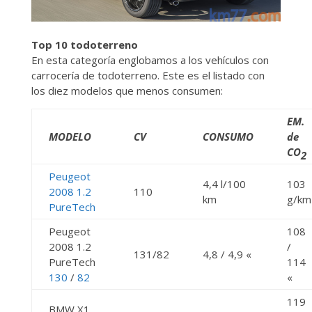
Top 10 todoterreno
En esta categoría englobamos a los vehículos con
carrocería de todoterreno. Este es el listado con
los diez modelos que menos consumen:
EM.
MODELO
CV
CONSUMO
de
CO
2
Peugeot
4,4 l/100
103
2008 1.2
110
km
g/km
PureTech
Peugeot
108
2008 1.2
/
131/82
4,8 / 4,9 «
PureTech
114
130
/
82
«
119
BMW X1