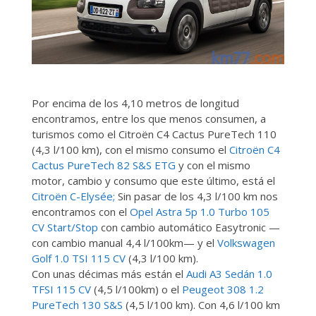
Por encima de los 4,10 metros de longitud
encontramos, entre los que menos consumen, a
turismos como el Citroën C4 Cactus PureTech 110
(4,3 l/100 km), con el mismo consumo el
Citroën C4
Cactus PureTech 82 S&S ETG
y con el mismo
motor, cambio y consumo que este último, está el
Citroën C-Elysée;
Sin pasar de los 4,3 l/100 km nos
encontramos con el
Opel Astra 5p 1.0 Turbo 105
CV Start/Stop
con cambio automático Easytronic —
con cambio manual 4,4 l/100km— y el
Volkswagen
Golf 1.0 TSI 115 CV
(4,3 l/100 km).
Con unas décimas más están el
Audi A3 Sedán 1.0
TFSI 115 CV
(4,5 l/100km) o el
Peugeot 308 1.2
PureTech 130 S&S
(4,5 l/100 km). Con 4,6 l/100 km