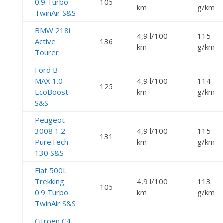
0.9 Turbo
105
km
g/km
TwinAir S&S
BMW 218i
4,9 l/100
115
Active
136
km
g/km
Tourer
Ford B-
MAX 1.0
4,9 l/100
114
125
EcoBoost
km
g/km
S&S
Peugeot
3008 1.2
4,9 l/100
115
131
PureTech
km
g/km
130 S&S
Fiat 500L
Trekking
4,9 l/100
113
105
0.9 Turbo
km
g/km
TwinAir S&S
Citroën C4