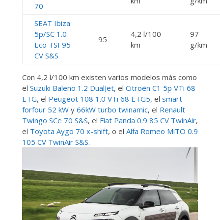
km
g/km
70
SEAT Ibiza
5p/SC 1.0
4,2 l/100
97
95
Eco TSI 95
km
g/km
CV S&S
Con 4,2 l/100 km existen varios modelos más como
el
Suzuki Baleno 1.2 DualJet
, el
Citroën C1 5p VTi 68
ETG
, el
Peugeot 108 1.0 VTi 68 ETG5
, el
smart
forfour 52 kW
y
66kW turbo twinamic
, el
Renault
Twingo SCe 70 S&S
, el
Fiat Panda 0.9 85 CV TwinAir
,
el
Toyota Aygo 70 x-shift
, o el
Alfa Romeo MiTO 0.9
105 CV TwinAir S&S
.