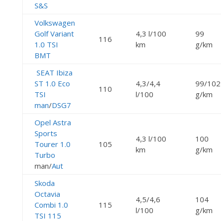
S&S
Volkswagen
Golf Variant
4,3 l/100
99
116
1.0 TSI
km
g/km
BMT
SEAT Ibiza
ST 1.0 Eco
4,3/4,4
99/102
110
TSI
l/100
g/km
man
/
DSG7
Opel Astra
Sports
4,3 l/100
100
Tourer 1.0
105
km
g/km
Turbo
man/
Aut
Skoda
Octavia
4,5/4,6
104
Combi 1.0
115
l/100
g/km
TSI 115