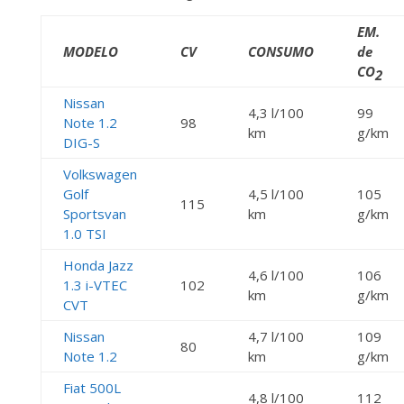
EM.
MODELO
CV
CONSUMO
de
CO
2
Nissan
4,3 l/100
99
Note 1.2
98
km
g/km
DIG-S
Volkswagen
Golf
4,5 l/100
105
115
Sportsvan
km
g/km
1.0 TSI
Honda Jazz
4,6 l/100
106
1.3 i-VTEC
102
km
g/km
CVT
Nissan
4,7 l/100
109
80
Note 1.2
km
g/km
Fiat 500L
4,8 l/100
112