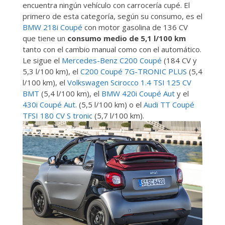
encuentra ningún vehículo con carrocería cupé. El
primero de esta categoría, según su consumo, es el
BMW 218i Coupé
con motor gasolina de 136 CV
que tiene un
consumo medio de 5,1 l/100 km
tanto con el cambio manual como con el automático.
Le sigue el
Mercedes-Benz C200 Coupé
(184 CV y
5,3 l/100 km), el
C200 Coupé 7G-TRONIC PLUS
(5,4
l/100 km), el
Volkswagen Scirocco 1.4 TSI 125 CV
BMT
(5,4 l/100 km), el
BMW 420i Coupé Aut
y el
430i Coupé Aut
. (5,5 l/100 km) o el
Audi TT Coupé
TFSI 180 CV S tronic
(5,7 l/100 km).