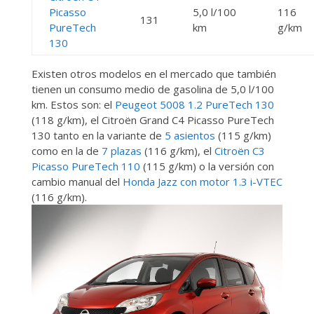
Picasso
5,0 l/100
116
131
PureTech
km
g/km
130
Existen otros modelos en el mercado que también
tienen un consumo medio de gasolina de 5,0 l/100
km. Estos son: el
Peugeot 5008 1.2 PureTech 130
(118 g/km), el Citroën Grand C4 Picasso PureTech
130 tanto en la variante de
5 asientos
(115 g/km)
como en la de
7 plazas
(116 g/km), el
Citroën C3
Picasso PureTech 110
(115 g/km) o la versión con
cambio manual del
Honda Jazz con motor 1.3 i-VTEC
(116 g/km).