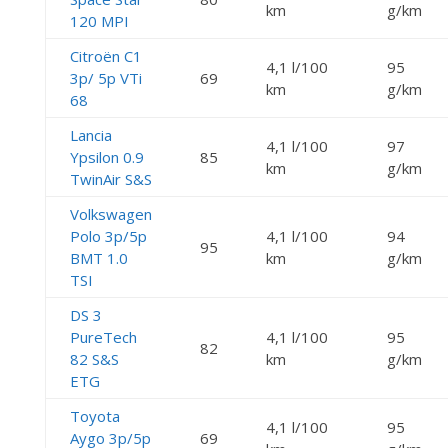
km
g/km
120 MPI
Citroën C1
4,1 l/100
95
3p/ 5p VTi
69
km
g/km
68
Lancia
4,1 l/100
97
Ypsilon 0.9
85
km
g/km
TwinAir S&S
Volkswagen
Polo 3p/5p
4,1 l/100
94
95
BMT 1.0
km
g/km
TSI
DS 3
PureTech
4,1 l/100
95
82
82 S&S
km
g/km
ETG
Toyota
4,1 l/100
95
Aygo 3p/5p
69