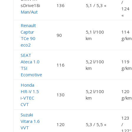
/
sDrive18i
136
5,1 / 5,3 «
124
Man
/
Aut
«
Renault
Captur
5,1 l/100
114
90
TCe 90
km
g/km
eco2
SEAT
Ateca 1.0
5,2 l/100
119
116
TSI
km
g/km
Ecomotive
Honda
HR-V 1.5
5,2 l/100
120
130
i-VTEC
km
g/km
CVT
Suzuki
123
Vitara 1.6
120
5,3 / 5,5 «
/
VVT
127″