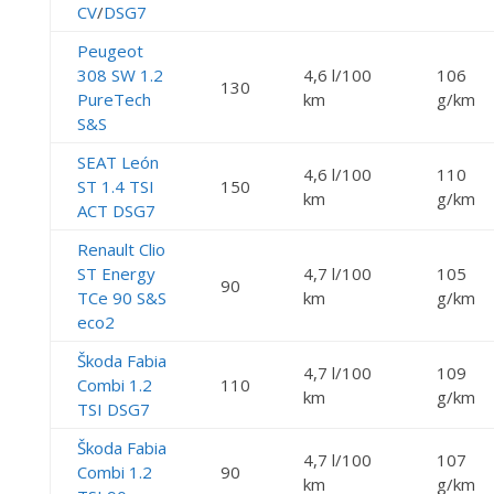
CV
/
DSG7
Peugeot
308 SW 1.2
4,6 l/100
106
130
PureTech
km
g/km
S&S
SEAT León
4,6 l/100
110
ST 1.4 TSI
150
km
g/km
ACT DSG7
Renault Clio
ST Energy
4,7 l/100
105
90
TCe 90 S&S
km
g/km
eco2
Škoda Fabia
4,7 l/100
109
Combi 1.2
110
km
g/km
TSI DSG7
Škoda Fabia
4,7 l/100
107
Combi 1.2
90
km
g/km