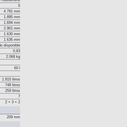
Todoterreno
5
4.791 mm
1.895 mm
1.694 mm
2.901 mm
1.630 mm
1.636 mm
o disponible
0,83
2.068 kg
60 l
1.815 litros
748 litros
259 litros
7
2 + 3 + 2
209 mm