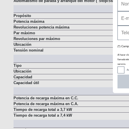
Automatismo de parada y arranque del motor ("Stop/Start")
Propósito
Potencia máxima
Revoluciones potencia máxima
Par máximo
Revoluciones par máximo
(*) Camp
Ubicación
Tensión nominal
Al hacer cli
llamada tel
servicio.
Tipo
Ac
Ubicación
Capacidad
Capacidad útil
Potencia de recarga máxima en C.C.
Potencia de recarga máxima en C.A.
Tiempo de recarga total a 3,7 kW
Tiempo de recarga total a 7,4 kW