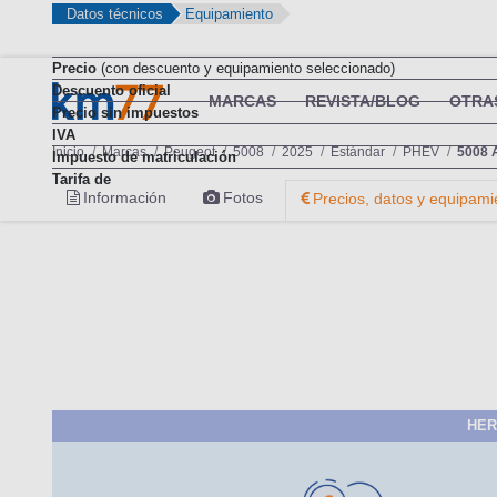
Datos técnicos
Equipamiento
Precio
(con descuento y equipamiento seleccionado)
Descuento oficial
MARCAS
REVISTA/BLOG
OTRA
Precio sin impuestos
IVA
Inicio
Marcas
Peugeot
5008
2025
Estándar
PHEV
5008 A
Impuesto de matriculación
Tarifa de
Información
Fotos
Precios, datos y equipami
HER