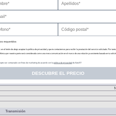
Motor Eléctrico 1
Impulsar al vehículo / generar c
125
N
N
os requeridos
Delanter
N
c en el botón de abajo aceptas la política de privacidad y que te contactemos para recibir la prestación del servicio solicitado. Por tanto
efónica por nuestra parte será considerada como una mera comunicación en el marco de una relación ya existente basada en tu solicit
Batería
Acumulador de i
epto ser contactado con fines de marketing de acuerdo con la
política de privacidad
de AutoXY
DESCUBRE EL PRECIO
Alimentadores
N
Transmisión