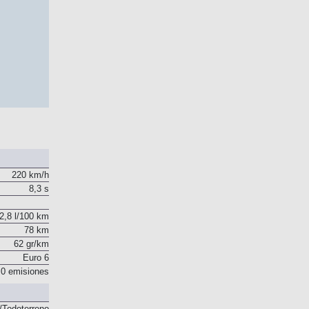
220 km/h
8,3 s
2,8 l/100 km
78 km
62 gr/km
Euro 6
0 emisiones