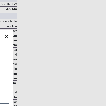
CV / 166 kW
350 Nm
r el vehículo
Gasolina
CV / 110 kW
5.500 rpm
300 Nm
2.000 rpm
o transversal
4
En línea
Aluminio
Aluminio
77 mm
85,8 mm
1.598 cm³
4
 en la culata
. Intercooler