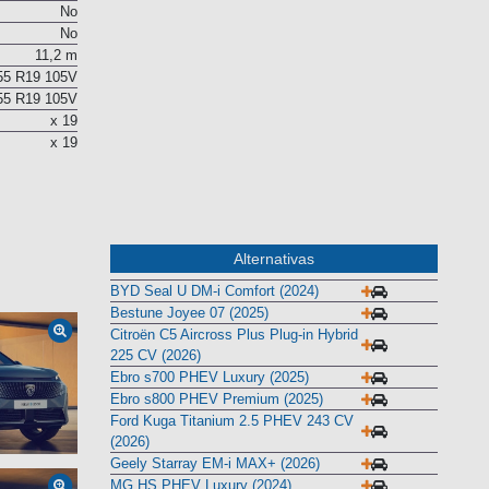
No
No
No
11,2 m
55 R19 105V
55 R19 105V
x 19
x 19
Alternativas
BYD Seal U DM-i Comfort (2024)
Bestune Joyee 07 (2025)
Citroën C5 Aircross Plus Plug-in Hybrid
225 CV (2026)
Ebro s700 PHEV Luxury (2025)
Ebro s800 PHEV Premium (2025)
Ford Kuga Titanium 2.5 PHEV 243 CV
(2026)
Geely Starray EM-i MAX+ (2026)