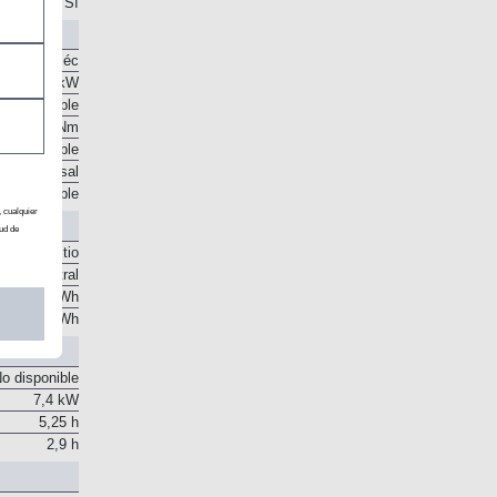
Sí
orriente eléc
 CV / 92 kW
o disponible
118 Nm
o disponible
o transversal
o disponible
, cualquier
ud de
ones de litio
Central
21,5 kWh
17,8 kWh
o disponible
7,4 kW
5,25 h
2,9 h