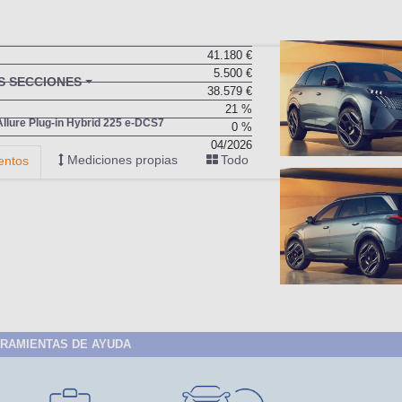
41.180 €
5.500 €
BU
S SECCIONES
38.579 €
infor
21 %
llure Plug-in Hybrid 225 e-DCS7
0 %
04/2026
Mediciones propias
Todo
entos
RAMIENTAS DE AYUDA