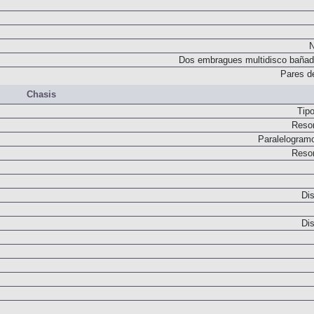
N
Dos embragues multidisco bañad
Pares d
Chasis
Tip
Resor
Paralelogram
Resor
Dis
Dis