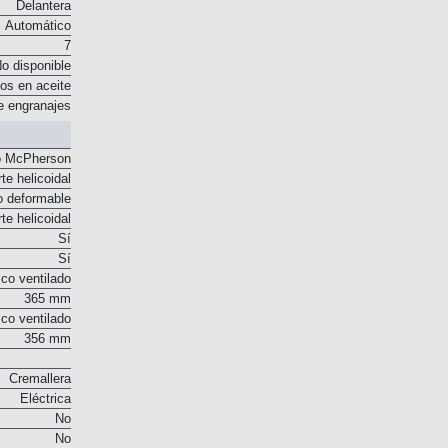
Delantera
Automático
7
o disponible
os en aceite
e engranajes
o McPherson
te helicoidal
o deformable
te helicoidal
Sí
Sí
co ventilado
365 mm
co ventilado
356 mm
Cremallera
Eléctrica
No