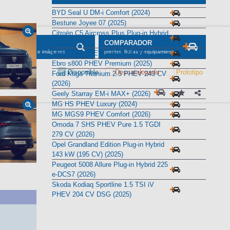
Alternativas
BYD Seal U DM-i Comfort (2024)
Bestune Joyee 07 (2025)
Citroën C5 Aircross Plus Plug-in Hybrid
225 CV (2026)
SCADOR
COMPARADOR
maciones, fichas e imágenes
precios, fichas y equipamiento
Ebro s700 PHEV Luxury (2025)
Ebro s800 PHEV Premium (2025)
Disponible
Descatalogado
Prototipo
Ford Kuga Titanium 2.5 PHEV 243 CV
(2026)
Geely Starray EM-i MAX+ (2026)
MG HS PHEV Luxury (2024)
MG MGS9 PHEV Comfort (2026)
Omoda 7 SHS PHEV Pure 1.5 TGDI
279 CV (2026)
Opel Grandland Edition Plug-in Hybrid
143 kW (195 CV) (2025)
Peugeot 5008 Allure Plug-in Hybrid 225
e-DCS7 (2026)
Skoda Kodiaq Sportline 1.5 TSI iV
PHEV 204 CV DSG (2025)