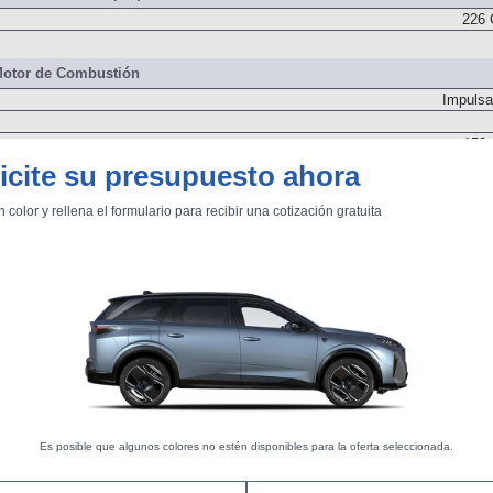
 del sistema de propulsión
226 
otor de Combustión
Impulsa
150 
icite su presupuesto ahora
n color y rellena el formulario para recibir una cotización gratuita
Delanter
Es posible que algunos colores no estén disponibles para la oferta seleccionada.
Dos árboles de levas
Inyección directa. Turbo