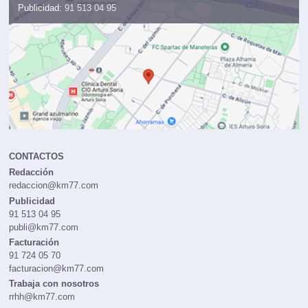
Publicidad:
91 513 04 95
CONTACTOS
Redacción
redaccion@km77.com
Publicidad
91 513 04 95
publi@km77.com
Facturación
91 724 05 70
facturacion@km77.com
Trabaja con nosotros
rrhh@km77.com