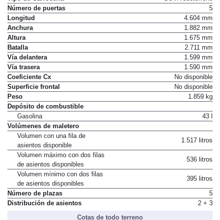
Número de puertas
5
Longitud
4.604 mm
Anchura
1.882 mm
Altura
1.675 mm
Batalla
2.711 mm
Vía delantera
1.599 mm
Vía trasera
1.590 mm
Coeficiente Cx
No disponible
Superficie frontal
No disponible
Peso
1.859 kg
Depósito de combustible
Gasolina
43 l
Volúmenes de maletero
Volumen con una fila de
1.517 litros
asientos disponible
Volumen máximo con dos filas
536 litros
de asientos disponibles
Volumen mínimo con dos filas
395 litros
de asientos disponibles
Número de plazas
5
Distribución de asientos
2 + 3
Cotas de todo terreno