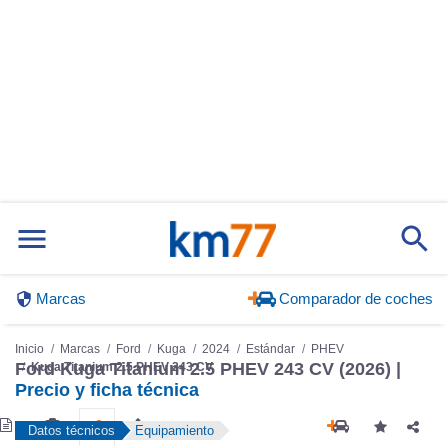
Marcas
Comparador de coches
Inicio
Marcas
Ford
Kuga
2024
Estándar
PHEV
Ford Kuga Titanium 2.5 PHEV 243 CV (2026) |
Kuga Titanium 2.5 PHEV 243 CV
Precio y ficha técnica
Datos técnicos
Equipamiento