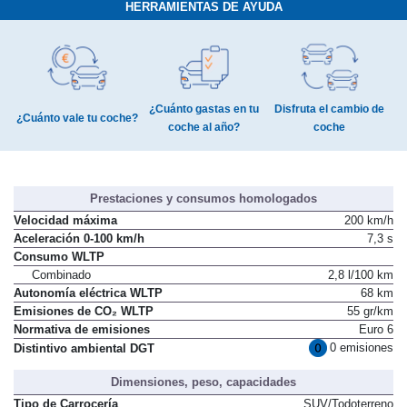
HERRAMIENTAS DE AYUDA
¿Cuánto gastas en tu
Disfruta el cambio de
¿Cuánto vale tu coche?
coche al año?
coche
Prestaciones y consumos homologados
Velocidad máxima
200 km/h
Aceleración 0-100 km/h
7,3 s
Consumo WLTP
Combinado
2,8 l/100 km
Autonomía eléctrica WLTP
68 km
Emisiones de CO₂ WLTP
55 gr/km
Normativa de emisiones
Euro 6
0 emisiones
Distintivo ambiental DGT
Dimensiones, peso, capacidades
Tipo de Carrocería
SUV/Todoterreno