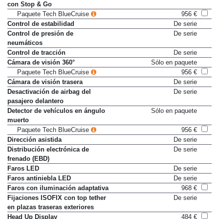
con Stop & Go
Paquete Tech BlueCruise
956 €
Control de estabilidad
De serie
Control de presión de
De serie
neumáticos
Control de tracción
De serie
Cámara de visión 360°
Sólo en paquete
Paquete Tech BlueCruise
956 €
Cámara de visión trasera
De serie
Desactivación de airbag del
De serie
pasajero delantero
Detector de vehículos en ángulo
Sólo en paquete
muerto
Paquete Tech BlueCruise
956 €
Dirección asistida
De serie
Distribución electrónica de
De serie
frenado (EBD)
Faros LED
De serie
Faros antiniebla LED
De serie
Faros con iluminación adaptativa
968 €
Fijaciones ISOFIX con top tether
De serie
en plazas traseras exteriores
Head Up Display
484 €