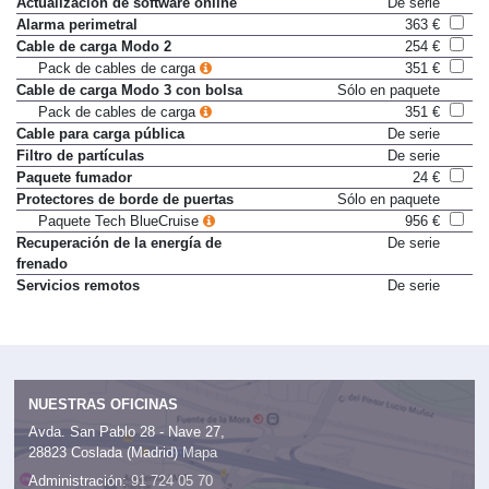
Actualización de software online
De serie
Alarma perimetral
363 €
Cable de carga Modo 2
254 €
Pack de cables de carga
351 €
Cable de carga Modo 3 con bolsa
Sólo en paquete
Pack de cables de carga
351 €
Cable para carga pública
De serie
Filtro de partículas
De serie
Paquete fumador
24 €
Protectores de borde de puertas
Sólo en paquete
Paquete Tech BlueCruise
956 €
Recuperación de la energía de
De serie
frenado
Servicios remotos
De serie
NUESTRAS OFICINAS
Avda. San Pablo 28 - Nave 27,
28823 Coslada (Madrid)
Mapa
Administración:
91 724 05 70