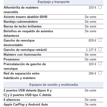
Equipaje y transporte
Alfombrilla de maletero
103 €
reversible
Asiento trasero abatible 60/40
De serie
Bandeja cubremaletero
De serie
Barras de techo brillantes
De serie
Bolsillos en respaldo de asientos
De serie
delanteros
Gancho de remolque
829 €
desmontable
Gancho de remolque retráctil
1.137 €
Maletero con iluminación
De serie
Posavasos
De serie
Preinstalación de gancho de
103 €
remolque
Red de separación entre
284 €
habitáculo y maletero
Equipos de sonido y multimedia
2 puertos USB delante (tipos A y
De serie
C) y 2 puertos USB tipo C detrás
6 altavoces
De serie
Apple CarPlay y Android Auto
De serie