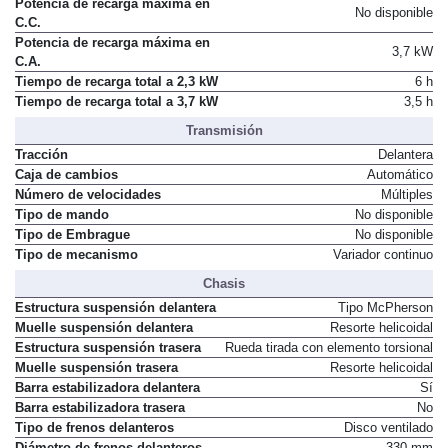
Potencia de recarga máxima en
No disponible
C.C.
Potencia de recarga máxima en
3,7 kW
C.A.
Tiempo de recarga total a 2,3 kW
6 h
Tiempo de recarga total a 3,7 kW
3,5 h
Transmisión
Tracción
Delantera
Caja de cambios
Automático
Número de velocidades
Múltiples
Tipo de mando
No disponible
Tipo de Embrague
No disponible
Tipo de mecanismo
Variador continuo
Chasis
Estructura suspensión delantera
Tipo McPherson
Muelle suspensión delantera
Resorte helicoidal
Estructura suspensión trasera
Rueda tirada con elemento torsional
Muelle suspensión trasera
Resorte helicoidal
Barra estabilizadora delantera
Sí
Barra estabilizadora trasera
No
Tipo de frenos delanteros
Disco ventilado
Diámetro de frenos delanteros
330 mm