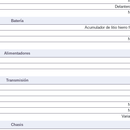
N
Delanter
N
Batería
Acumulador de litio hierro 
N
Alimentadores
Transmisión
N
N
Vari
Chasis