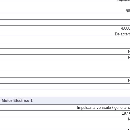
98
4.000
Delanter
N
N
N
Motor Eléctrico 1
Impulsar al vehículo / generar c
197 
N