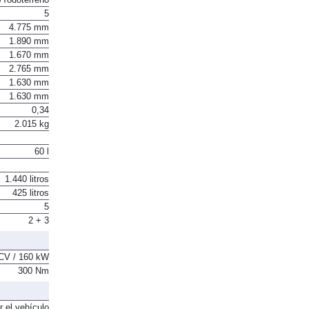
5
4.775 mm
1.890 mm
1.670 mm
2.765 mm
1.630 mm
1.630 mm
0,34
2.015 kg
60 l
1.440 litros
425 litros
5
2 + 3
CV / 160 kW
300 Nm
r el vehículo