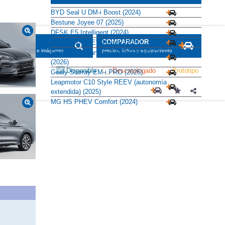
BYD Seal U DM-i Boost (2024)
Bestune Joyee 07 (2025)
DFSK E5 Intelligent (2024)
SCADOR
COMPARADOR
Ebro s700 PHEV Luxury (2025)
maciones, fichas e imágenes
precios, fichas y equipamiento
Ford Kuga Titanium 2.5 PHEV 243 CV
(2026)
Disponible
Descatalogado
Prototipo
Geely Starray EM-i PRO (2026)
Leapmotor C10 Style REEV (autonomía
extendida) (2025)
MG HS PHEV Comfort (2024)