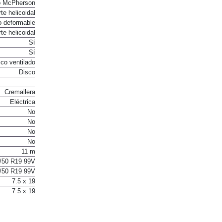
o McPherson
te helicoidal
o deformable
te helicoidal
Sí
Sí
co ventilado
Disco
Cremallera
Eléctrica
No
No
No
No
11 m
/50 R19 99V
/50 R19 99V
7.5 x 19
7.5 x 19