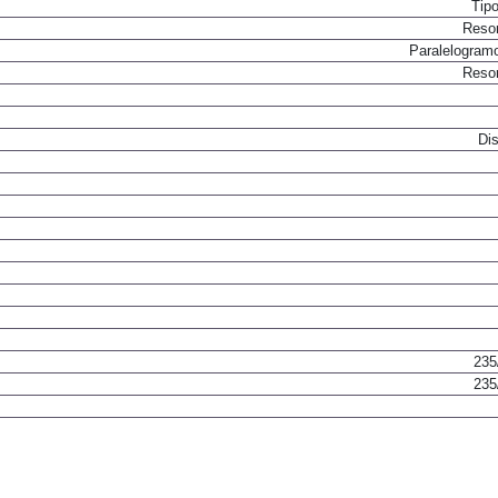
Tip
Resor
Paralelogram
Resor
Dis
235
235