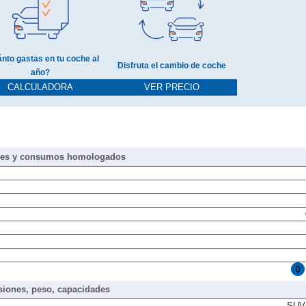
nto gastas en tu coche al
Disfruta el cambio de coche
año?
CALCULADORA
VER PRECIO
nes y consumos homologados
iones, peso, capacidades
SUV/