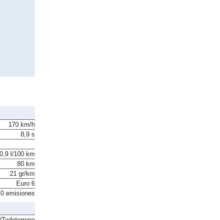
170 km/h
8,9 s
0,9 l/100 km
80 km
21 gr/km
Euro 6
0 emisiones
Todoterreno