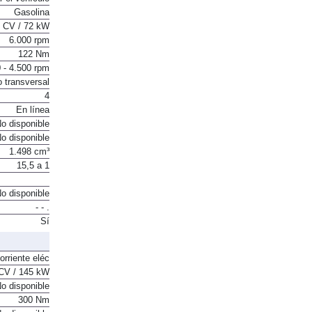
Gasolina
 CV / 72 kW
6.000 rpm
122 Nm
 - 4.500 rpm
o transversal
4
En línea
o disponible
o disponible
1.498 cm³
15,5 a 1
o disponible
- - .
Sí
orriente eléc
CV / 145 kW
o disponible
300 Nm