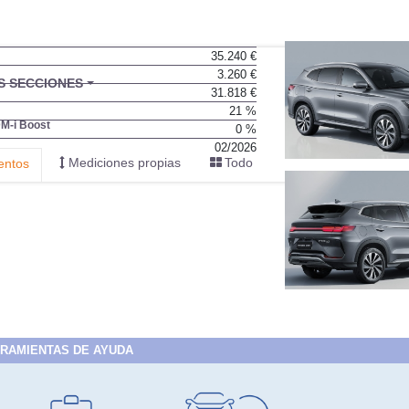
35.240 €
3.260 €
BU
S SECCIONES
31.818 €
infor
21 %
DM-i Boost
0 %
02/2026
Mediciones propias
Todo
entos
RAMIENTAS DE AYUDA