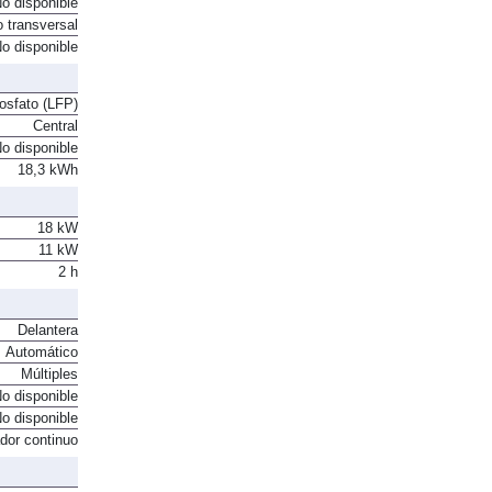
o disponible
o transversal
o disponible
fosfato (LFP)
Central
o disponible
18,3 kWh
18 kW
11 kW
2 h
Delantera
Automático
Múltiples
o disponible
o disponible
ador continuo