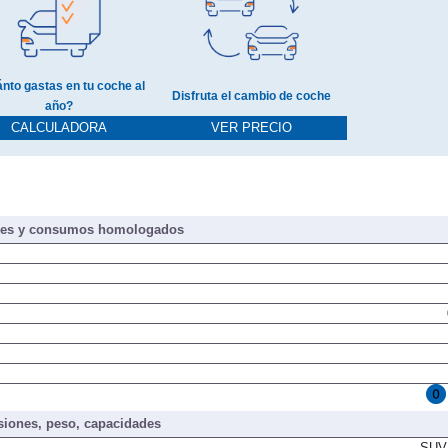
nto gastas en tu coche al
Disfruta el cambio de coche
año?
CALCULADORA
VER PRECIO
nes y consumos homologados
iones, peso, capacidades
SUV/