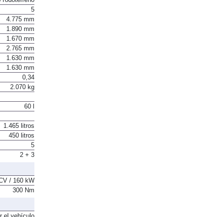
5
4.775 mm
1.890 mm
1.670 mm
2.765 mm
1.630 mm
1.630 mm
0,34
2.070 kg
60 l
1.465 litros
450 litros
5
2 + 3
CV / 160 kW
300 Nm
r el vehículo