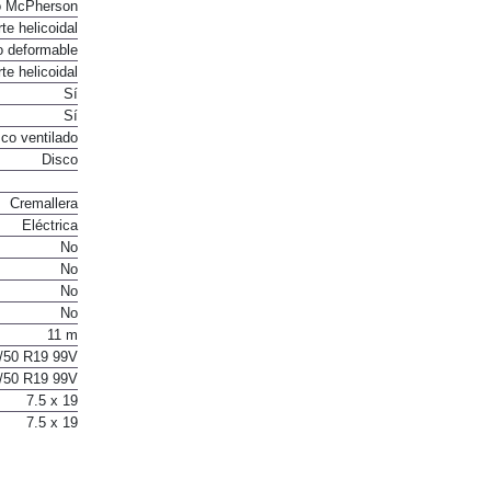
o McPherson
te helicoidal
o deformable
te helicoidal
Sí
Sí
co ventilado
Disco
Cremallera
Eléctrica
No
No
No
No
11 m
/50 R19 99V
/50 R19 99V
7.5 x 19
7.5 x 19