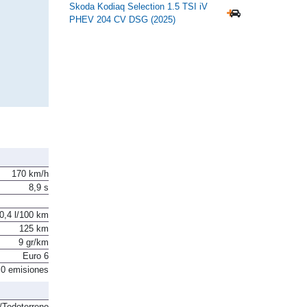
Skoda Kodiaq Selection 1.5 TSI iV
PHEV 204 CV DSG (2025)
170 km/h
8,9 s
0,4 l/100 km
125 km
9 gr/km
Euro 6
0 emisiones
Todoterreno