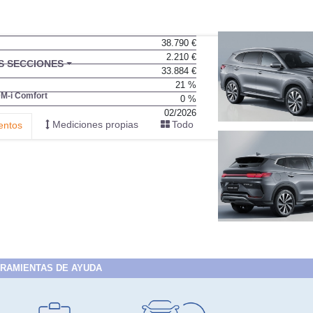
38.790 €
2.210 €
BU
S SECCIONES
33.884 €
infor
21 %
DM-i Comfort
0 %
02/2026
Mediciones propias
Todo
entos
RAMIENTAS DE AYUDA