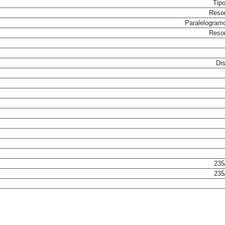
Tip
Resor
Paralelogram
Resor
Dis
235
235