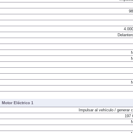
98
4.000
Delanter
N
N
N
Motor Eléctrico 1
Impulsar al vehículo / generar c
197 
N