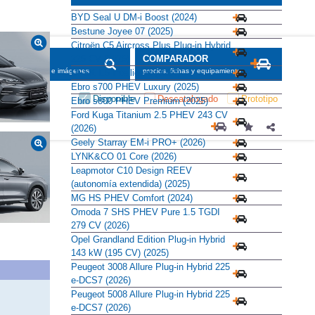
BYD Seal U DM-i Boost (2024)
Bestune Joyee 07 (2025)
Citroën C5 Aircross Plus Plug-in Hybrid
225 CV (2026)
SCADOR
COMPARADOR
maciones, fichas e imágenes
precios, fichas y equipamiento
DFSK E5 Intelligent (2024)
Ebro s700 PHEV Luxury (2025)
Disponible
Descatalogado
Prototipo
Ebro s800 PHEV Premium (2025)
Ford Kuga Titanium 2.5 PHEV 243 CV
(2026)
Geely Starray EM-i PRO+ (2026)
LYNK&CO 01 Core (2026)
Leapmotor C10 Design REEV
(autonomía extendida) (2025)
MG HS PHEV Comfort (2024)
Omoda 7 SHS PHEV Pure 1.5 TGDI
279 CV (2026)
Opel Grandland Edition Plug-in Hybrid
143 kW (195 CV) (2025)
Peugeot 3008 Allure Plug-in Hybrid 225
e-DCS7 (2026)
Peugeot 5008 Allure Plug-in Hybrid 225
e-DCS7 (2026)