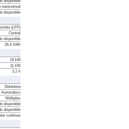
o disponible
o transversal
o disponible
fosfato (LFP)
Central
o disponible
26,6 kWh
18 kW
11 kW
3,2 h
Delantera
Automático
Múltiples
o disponible
o disponible
ador continuo