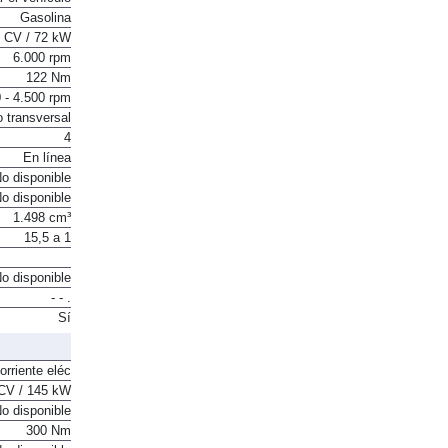
Gasolina
 CV / 72 kW
6.000 rpm
122 Nm
 - 4.500 rpm
o transversal
4
En línea
o disponible
o disponible
1.498 cm³
15,5 a 1
o disponible
- - .
Sí
orriente eléc
CV / 145 kW
o disponible
300 Nm