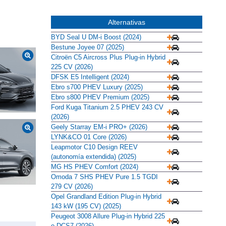
Alternativas
BYD Seal U DM-i Boost (2024)
Bestune Joyee 07 (2025)
Citroën C5 Aircross Plus Plug-in Hybrid
225 CV (2026)
DFSK E5 Intelligent (2024)
Ebro s700 PHEV Luxury (2025)
Ebro s800 PHEV Premium (2025)
Ford Kuga Titanium 2.5 PHEV 243 CV
(2026)
Geely Starray EM-i PRO+ (2026)
LYNK&CO 01 Core (2026)
Leapmotor C10 Design REEV
(autonomía extendida) (2025)
MG HS PHEV Comfort (2024)
Omoda 7 SHS PHEV Pure 1.5 TGDI
279 CV (2026)
Opel Grandland Edition Plug-in Hybrid
143 kW (195 CV) (2025)
Peugeot 3008 Allure Plug-in Hybrid 225
e-DCS7 (2026)