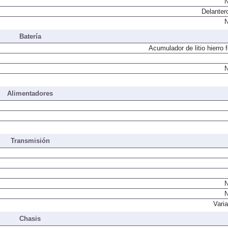
N
Delanter
N
Batería
Acumulador de litio hierro 
N
Alimentadores
Transmisión
N
N
Vari
Chasis