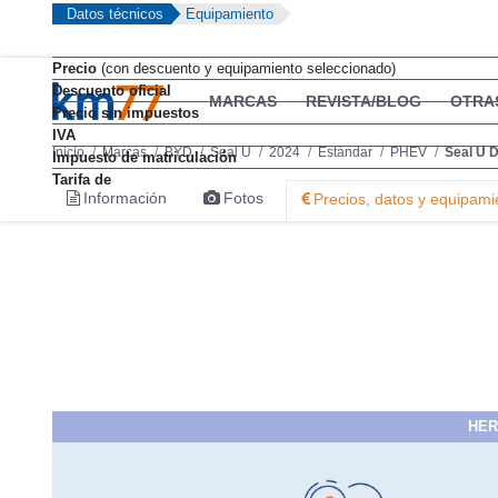
Datos técnicos
Equipamiento
Precio
(con descuento y equipamiento seleccionado)
Descuento oficial
MARCAS
REVISTA/BLOG
OTRA
Precio sin impuestos
IVA
Inicio
Marcas
BYD
Seal U
2024
Estándar
PHEV
Seal U 
Impuesto de matriculación
Tarifa de
Información
Fotos
Precios, datos y equipami
HER