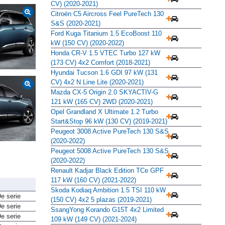
CUPRA Formentor 1.5 TSI 110 kW (150
CV) (2020-2021)
Citroën C5 Aircross Feel PureTech 130
S&S (2020-2021)
Ford Kuga Titanium 1.5 EcoBoost 110
kW (150 CV) (2020-2022)
Honda CR-V 1.5 VTEC Turbo 127 kW
(173 CV) 4x2 Comfort (2018-2021)
Hyundai Tucson 1.6 GDI 97 kW (131
CV) 4x2 N Line Lite (2020-2021)
Mazda CX-5 Origin 2.0 SKYACTIV-G
121 kW (165 CV) 2WD (2020-2021)
Opel Grandland X Ultimate 1.2 Turbo
Start&Stop 96 kW (130 CV) (2019-2021)
Peugeot 3008 Active PureTech 130 S&S
(2020-2022)
Peugeot 5008 Active PureTech 130 S&S
(2020-2022)
Renault Kadjar Black Edition TCe GPF
117 kW (160 CV) (2021-2022)
Skoda Kodiaq Ambition 1.5 TSI 110 kW
e serie
(150 CV) 4x2 5 plazas (2019-2021)
e serie
SsangYong Korando G15T 4x2 Limited
e serie