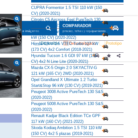
Alternativas
CUPRA Formentor 1.5 TSI 110 kW (150
CV) (2020-2021)
Citroën C5 Aircross Feel PureTech 130
S&S (2020-2021)
Ford Kuga Titanium 1.5 EcoBoost 110
kW (150 CV) (2020-2022)
Honda CR-V 1.5 VTEC Turbo 127 kW
(173 CV) 4x2 Comfort (2018-2021)
Hyundai Tucson 1.6 GDI 97 kW (131
CV) 4x2 N Line Lite (2020-2021)
Mazda CX-5 Origin 2.0 SKYACTIV-G
121 kW (165 CV) 2WD (2020-2021)
Opel Grandland X Ultimate 1.2 Turbo
Start&Stop 96 kW (130 CV) (2019-2021)
Peugeot 3008 Active PureTech 130 S&S
(2020-2022)
Peugeot 5008 Active PureTech 130 S&S
(2020-2022)
Renault Kadjar Black Edition TCe GPF
117 kW (160 CV) (2021-2022)
Skoda Kodiaq Ambition 1.5 TSI 110 kW