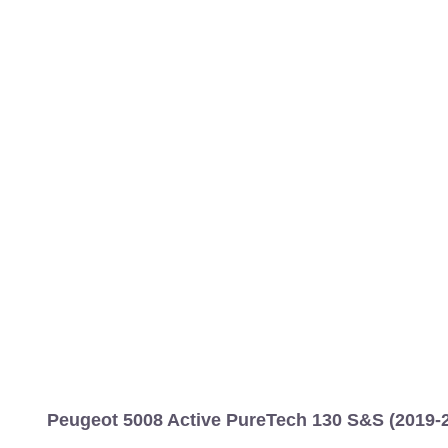
MARCAS
REVISTA/BLOG
OTRA
Inicio
Marcas
Peugeot
5008
2017
Estándar
Active
5008 
Información
Fotos
Precios, datos y equipami
Peugeot 5008 Active PureTech 130 S&S (2019-2