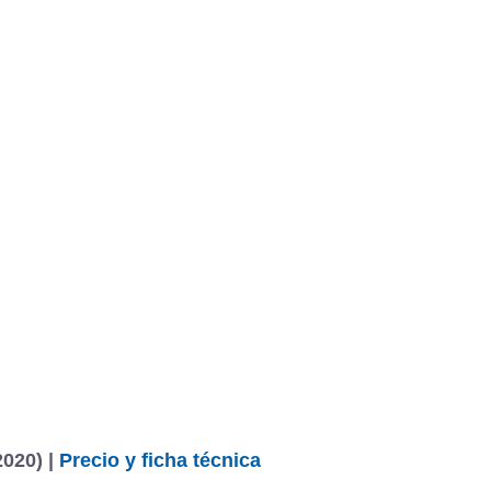
BU
S SECCIONES
infor
Active PureTech 130 S&S
Mediciones propias
Todo
entos
020) |
Precio y ficha técnica