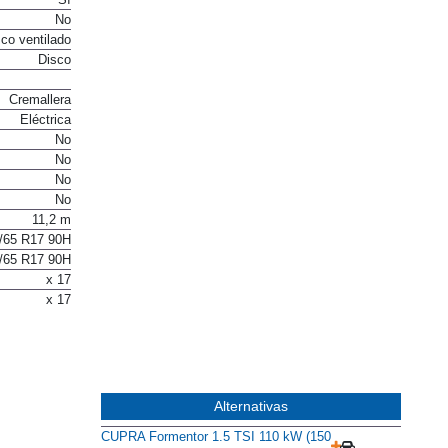
Sí
No
co ventilado
Disco
Cremallera
Eléctrica
No
No
No
No
11,2 m
/65 R17 90H
/65 R17 90H
x 17
x 17
Alternativas