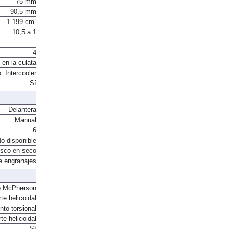
75 mm
90,5 mm
1.199 cm³
10,5 a 1
4
 en la culata
. Intercooler
Sí
Delantera
Manual
6
o disponible
sco en seco
e engranajes
o McPherson
te helicoidal
to torsional
te helicoidal