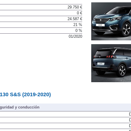
29.750 €
0 €
24.587 €
21 %
0 %
01/2020
130 S&S (2019-2020)
guridad y conducción
D
D
D