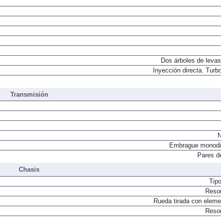
Dos árboles de levas
Inyección directa. Turbo
Transmisión
N
Embrague monodi
Pares d
Chasis
Tip
Resor
Rueda tirada con elemen
Resor