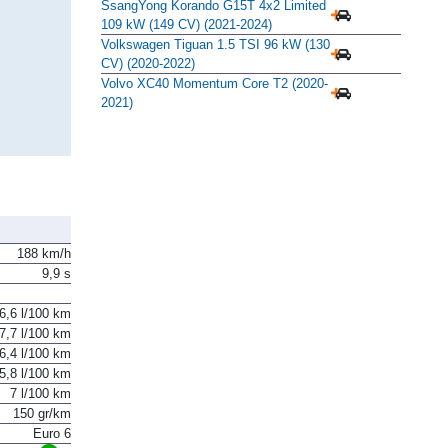
(150 CV) 4x2 5 plazas (2019-2021)
SsangYong Korando G15T 4x2 Limited
109 kW (149 CV) (2021-2024)
Volkswagen Tiguan 1.5 TSI 96 kW (130
CV) (2020-2022)
Volvo XC40 Momentum Core T2 (2020-
2021)
188 km/h
9,9 s
6,6 l/100 km
7,7 l/100 km
6,4 l/100 km
5,8 l/100 km
7 l/100 km
150 gr/km