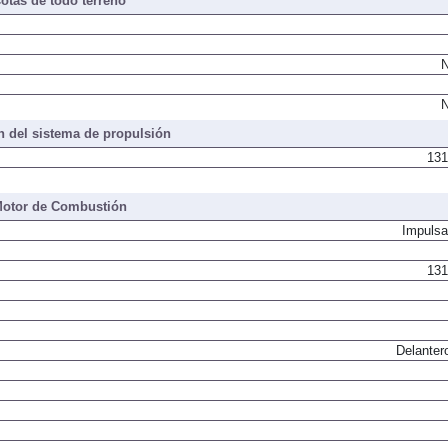
otas de todo terreno
N
N
 del sistema de propulsión
131
otor de Combustión
Impulsa
131
Delanter