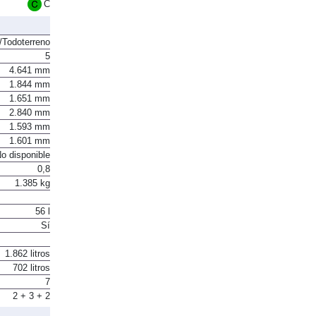
Euro 6
C
Todoterreno
5
4.641 mm
1.844 mm
1.651 mm
2.840 mm
1.593 mm
1.601 mm
o disponible
0,8
1.385 kg
56 l
Sí
1.862 litros
702 litros
7
2 + 3 + 2