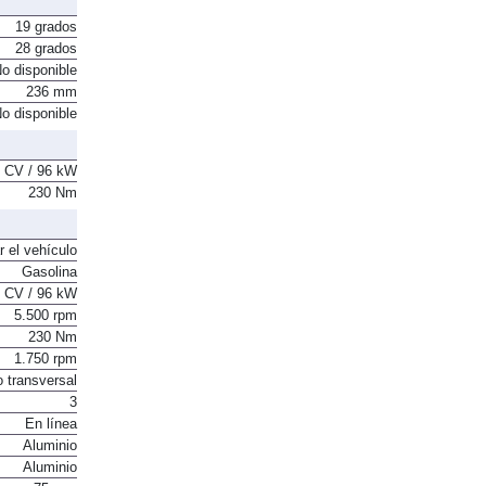
19 grados
28 grados
o disponible
236 mm
o disponible
 CV / 96 kW
230 Nm
r el vehículo
Gasolina
 CV / 96 kW
5.500 rpm
230 Nm
1.750 rpm
o transversal
3
En línea
Aluminio
Aluminio