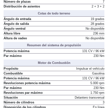
Número de plazas
7
Distribución de asientos
2 + 3 + 2
Cotas de todo terreno
Ángulo de entrada
19 grados
Ángulo de salida
28 grados
Ángulo ventral
No disponible
Altura libre
236 mm
Altura de vadeo
No disponible
Resumen del sistema de propulsión
Potencia máxima
131 CV / 96 kW
Par máximo
230 Nm
Motor de Combustión
Propósito
Impulsar el vehículo
Combustible
Gasolina
Potencia máxima
131 CV / 96 kW
Revoluciones potencia máxima
5.000 rpm
Par máximo
230 Nm
Revoluciones par máximo
1.750 rpm
Situación
Delantero transversal
Número de cilindros
3
Disposición de los cilindros
En línea