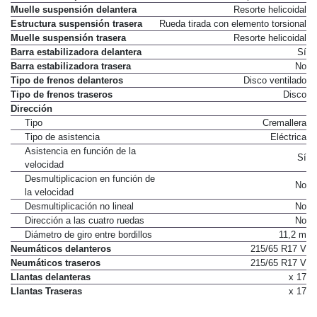
Muelle suspensión delantera
Resorte helicoidal
Estructura suspensión trasera
Rueda tirada con elemento torsional
Muelle suspensión trasera
Resorte helicoidal
Barra estabilizadora delantera
Sí
Barra estabilizadora trasera
No
Tipo de frenos delanteros
Disco ventilado
Tipo de frenos traseros
Disco
Dirección
Tipo
Cremallera
Tipo de asistencia
Eléctrica
Asistencia en función de la
Sí
velocidad
Desmultiplicacion en función de
No
la velocidad
Desmultiplicación no lineal
No
Dirección a las cuatro ruedas
No
Diámetro de giro entre bordillos
11,2 m
Neumáticos delanteros
215/65 R17 V
Neumáticos traseros
215/65 R17 V
Llantas delanteras
x 17
Llantas Traseras
x 17