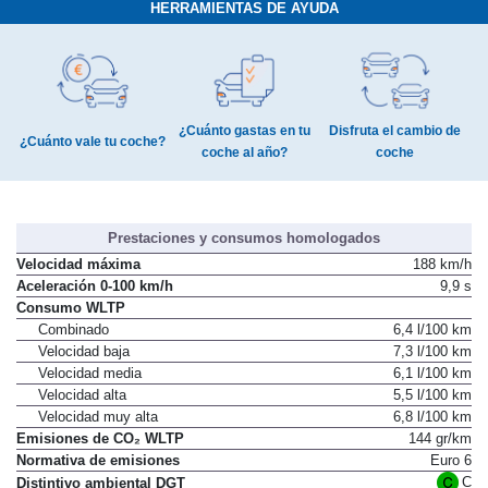
HERRAMIENTAS DE AYUDA
¿Cuánto gastas en tu
Disfruta el cambio de
¿Cuánto vale tu coche?
coche al año?
coche
Prestaciones y consumos homologados
Velocidad máxima
188 km/h
Aceleración 0-100 km/h
9,9 s
Consumo WLTP
Combinado
6,4 l/100 km
Velocidad baja
7,3 l/100 km
Velocidad media
6,1 l/100 km
Velocidad alta
5,5 l/100 km
Velocidad muy alta
6,8 l/100 km
Emisiones de CO₂ WLTP
144 gr/km
Normativa de emisiones
Euro 6
C
Distintivo ambiental DGT