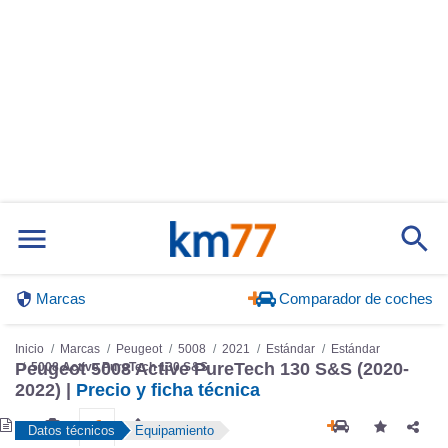
Marcas
Comparador de coches
Inicio
Marcas
Peugeot
5008
2021
Estándar
Estándar
Peugeot 5008 Active PureTech 130 S&S (2020-
5008 Active PureTech 130 S&S
2022) |
Precio y ficha técnica
Datos técnicos
Equipamiento