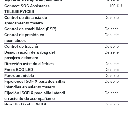
Ayuda al arranque en pendiente
De serie
Connect SOS Assistance +
156 €
TELESERVICES
Control de distancia de
De serie
aparcamiento trasero
Control de estabilidad (ESP)
De serie
Control de presión en
De serie
neumáticos
Control de tracción
De serie
Desactivación de airbag del
De serie
pasajero delantero
Dirección asistida eléctrica
De serie
Faros ECO LED
De serie
Faros antiniebla
De serie
Fijaciones ISOFIX para dos sillas
De serie
infantiles en asiento trasero
Fijación ISOFIX para silla infantil
De serie
en asiento de acompañante
Head Up Display (HUD)
De serie
Limpialuneta
De serie
Luces diurnas LED
De serie
Luneta térmica
De serie
Mandos multifunción en volante
De serie