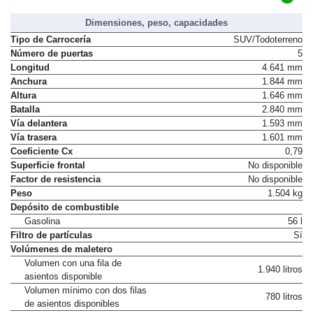
Dimensiones, peso, capacidades
Tipo de Carrocería
SUV/Todoterreno
Número de puertas
5
Longitud
4.641 mm
Anchura
1.844 mm
Altura
1.646 mm
Batalla
2.840 mm
Vía delantera
1.593 mm
Vía trasera
1.601 mm
Coeficiente Cx
0,79
Superficie frontal
No disponible
Factor de resistencia
No disponible
Peso
1.504 kg
Depósito de combustible
Gasolina
56 l
Filtro de partículas
Sí
Volúmenes de maletero
Volumen con una fila de
1.940 litros
asientos disponible
Volumen mínimo con dos filas
780 litros
de asientos disponibles