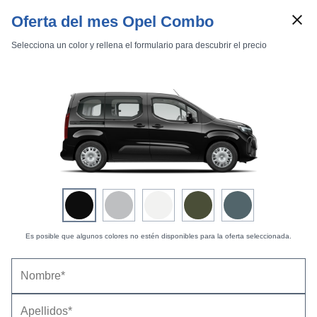
Oferta del mes Opel Combo
Selecciona un color y rellena el formulario para descubrir el precio
Marcas
Comparador de coches
Es posible que algunos colores no estén disponibles para la oferta seleccionada.
Opel Combo (2024) |
Informaciones
Inicio
Marcas
Opel
Combo
2024
Estándar
No tenemos artículos publicados del Opel Combo (2024)
(según la disponibilidad seleccionada)