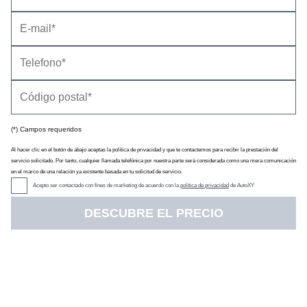
NUESTRAS OFICINAS
Avda. San Pablo 28 - Nave 27,
28823 Coslada (Madrid)
Mapa
Administración:
91 724 05 70
Publicidad:
91 513 04 95
(*) Campos requeridos
Al hacer clic en el botón de abajo aceptas la política de privacidad y que te contactemos para recibir la prestación del
servicio solicitado. Por tanto, cualquier llamada telefónica por nuestra parte será considerada como una mera comunicación
en el marco de una relación ya existente basada en tu solicitud de servicio.
Acepto ser contactado con fines de marketing de acuerdo con la
política de privacidad
de AutoXY
DESCUBRE EL PRECIO
CONTACTOS
Redacción
redaccion@km77.com
Publicidad