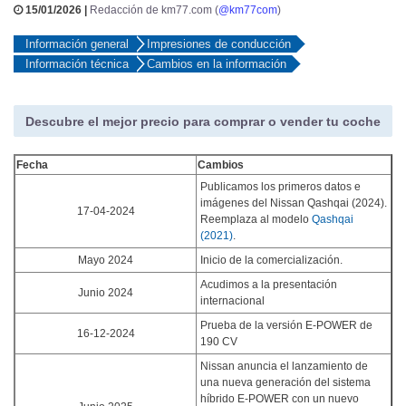
15/01/2026 |
Redacción de km77.com (
@km77com
)
Información general
Impresiones de conducción
Información técnica
Cambios en la información
Descubre el mejor precio para comprar o vender tu coche
Fecha
Cambios
Publicamos los primeros datos e
imágenes del Nissan Qashqai (2024).
17-04-2024
Reemplaza al modelo
Qashqai
(2021)
.
Mayo 2024
Inicio de la comercialización.
Acudimos a la presentación
Junio 2024
internacional
Prueba de la versión E-POWER de
16-12-2024
190 CV
Nissan anuncia el lanzamiento de
una nueva generación del sistema
híbrido E-POWER con un nuevo