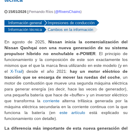
técnica
15/01/2026 |
Fernando Ríos (
@RiversChains
)
Información general
Impresiones de conducción
Información técnica
Cambios en la información
En agosto de 2025,
Nissan inicia la comercialización del
Nissan Qashqai con una nueva generación de su sistema
propulsor híbrido no enchufable e-POWER
. El principio de
funcionamiento y la composición de este son exactamente los
mismos que el que la marca lleva utilizando en este modelo (y en
el
X-Trail
) desde el año 2021:
hay un motor eléctrico de
tracción que se encarga de mover las ruedas del coche
, un
motor de combustión que mueve una segunda máquina eléctrica
para generar energía (es decir, hace las veces de generador),
una pequeña batería que hace de «buffer» y un inversor eléctrico
que transforma la
corriente
alterna trifásica generada por la
máquina eléctrica secundaria en la corriente continua con la que
funciona la batería (en
este artículo
está explicado su
funcionamiento con detalle).
La diferencia más importante de esta nueva generación del