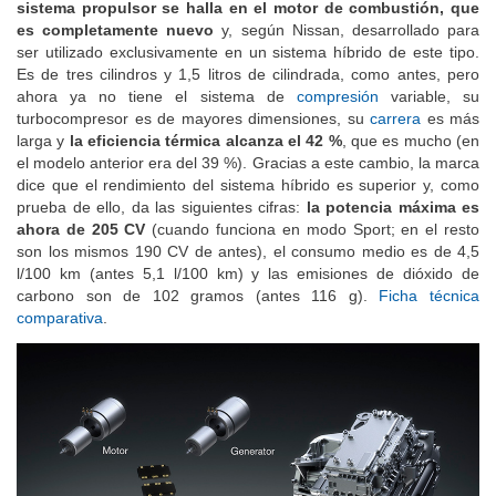
sistema propulsor se halla en el motor de combustión, que
es completamente nuevo
y, según Nissan, desarrollado para
ser utilizado exclusivamente en un sistema híbrido de este tipo.
Es de tres cilindros y 1,5 litros de cilindrada, como antes, pero
ahora ya no tiene el sistema de
compresión
variable, su
turbocompresor es de mayores dimensiones, su
carrera
es más
larga y
la eficiencia térmica alcanza el 42 %
, que es mucho (en
el modelo anterior era del 39 %). Gracias a este cambio, la marca
dice que el rendimiento del sistema híbrido es superior y, como
prueba de ello, da las siguientes cifras:
la potencia máxima es
ahora de 205 CV
(cuando funciona en modo Sport; en el resto
son los mismos 190 CV de antes), el consumo medio es de 4,5
l/100 km (antes 5,1 l/100 km) y las emisiones de dióxido de
carbono son de 102 gramos (antes 116 g).
Ficha técnica
comparativa
.