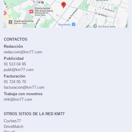
CONTACTOS
Redacción
redaccion@km77.com
Publicidad
91 513 04 95
publi@km77.com
Facturación
91 724 05 70
facturacion@km77.com
Trabaja con nosotros
rrhh@km77.com
OTROS SITIOS DE LA RED KM77
Coches77
DriveMatch