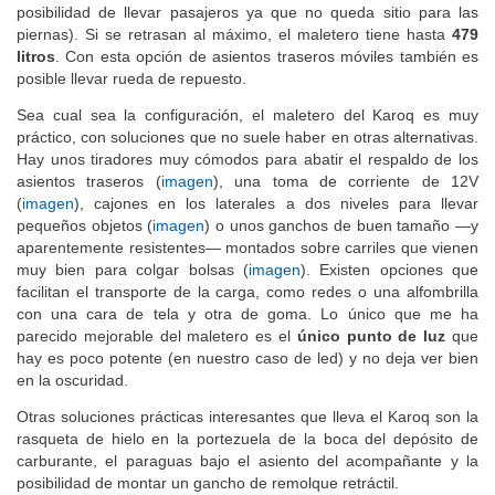
posibilidad de llevar pasajeros ya que no queda sitio para las
piernas). Si se retrasan al máximo, el maletero tiene hasta
479
litros
. Con esta opción de asientos traseros móviles también es
posible llevar rueda de repuesto.
Sea cual sea la configuración, el maletero del Karoq es muy
práctico, con soluciones que no suele haber en otras alternativas.
Hay unos tiradores muy cómodos para abatir el respaldo de los
asientos traseros (
imagen
), una toma de corriente de 12V
(
imagen
), cajones en los laterales a dos niveles para llevar
pequeños objetos (
imagen
) o unos ganchos de buen tamaño —y
aparentemente resistentes— montados sobre carriles que vienen
muy bien para colgar bolsas (
imagen
). Existen opciones que
facilitan el transporte de la carga, como redes o una alfombrilla
con una cara de tela y otra de goma. Lo único que me ha
parecido mejorable del maletero es el
único punto de luz
que
hay es poco potente (en nuestro caso de led) y no deja ver bien
en la oscuridad.
Otras soluciones prácticas interesantes que lleva el Karoq son la
rasqueta de hielo en la portezuela de la boca del depósito de
carburante, el paraguas bajo el asiento del acompañante y la
posibilidad de montar un gancho de remolque retráctil.