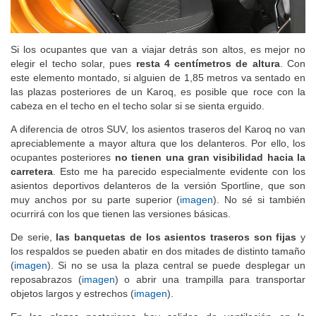
Si los ocupantes que van a viajar detrás son altos, es mejor no
elegir el techo solar, pues
resta 4 centímetros de altura
. Con
este elemento montado, si alguien de 1,85 metros va sentado en
las plazas posteriores de un Karoq, es posible que roce con la
cabeza en el techo en el techo solar si se sienta erguido.
A diferencia de otros SUV, los asientos traseros del Karoq no van
apreciablemente a mayor altura que los delanteros. Por ello, los
ocupantes posteriores
no tienen una gran visibilidad hacia la
carretera
. Esto me ha parecido especialmente evidente con los
asientos deportivos delanteros de la versión Sportline, que son
muy anchos por su parte superior (
imagen
). No sé si también
ocurrirá con los que tienen las versiones básicas.
De serie,
las banquetas de los asientos traseros son fijas
y
los respaldos se pueden abatir en dos mitades de distinto tamaño
(
imagen
). Si no se usa la plaza central se puede desplegar un
reposabrazos (
imagen
) o abrir una trampilla para transportar
objetos largos y estrechos (
imagen
).