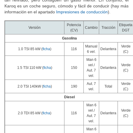
tan refinado, pero consiguen un gasto menor. En conjunto, el
Karoq es un coche seguro, cómodo y fácil de conducir (hay más
información en el apartado
Impresiones de conducción
).
Potencia
Etiqueta
Versión
Cambio
Tracción
(CV)
DGT
Gasolina
Manual
Verde
1.0 TSI 85 kW (
ficha
)
116
Delantera
6 vel.
(C)
Man 6
vel./
Verde
1.5 TSI 110 kW (
ficha
)
150
Delantera
Aut. 7
(C)
vel.
Aut. 7
Verde
2.0 TSI 140kW (
ficha
)
190
Total
vel.
(C)
Diesel
Man 6
vel./
Verde
2.0 TDI 85 kW (
ficha
)
116
Delantera
Aut. 7
(C)
vel.
Man 6