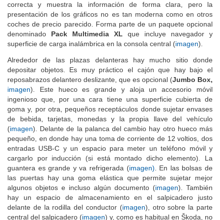
correcta y muestra la información de forma clara, pero la
presentación de los gráficos no es tan moderna como en otros
coches de precio parecido. Forma parte de un paquete opcional
denominado
Pack Multimedia XL
que incluye navegador y
superficie de carga inalámbrica en la consola central (
imagen
).
Alrededor de las plazas delanteras hay mucho sitio donde
depositar objetos. Es muy práctico el cajón que hay bajo el
reposabrazos delantero deslizante, que es opcional (
Jumbo Box,
imagen
). Este hueco es grande y aloja un accesorio móvil
ingenioso que, por una cara tiene una superficie cubierta de
goma y, por otra, pequeños receptáculos donde sujetar envases
de bebida, tarjetas, monedas y la propia llave del vehículo
(
imagen
). Delante de la palanca del cambio hay otro hueco más
pequeño, en donde hay una toma de corriente de 12 voltios, dos
entradas USB-C y un espacio para meter un teléfono móvil y
cargarlo por inducción (si está montado dicho elemento). La
guantera es grande y va refrigerada (
imagen)
. En las bolsas de
las puertas hay una goma elástica que permite sujetar mejor
algunos objetos e incluso algún documento (
imagen
). También
hay un espacio de almacenamiento en el salpicadero justo
delante de la rodilla del conductor (
imagen
), otro sobre la parte
central del salpicadero (
imagen
) y, como es habitual en
Š
koda, no