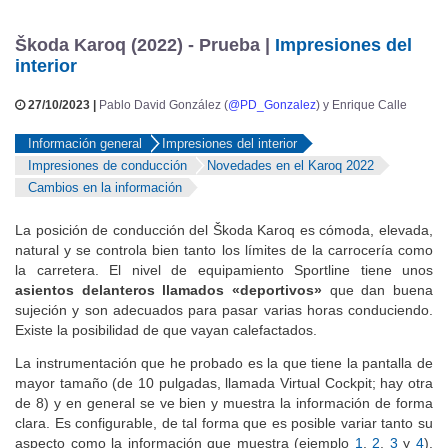
Škoda Karoq (2022) - Prueba |
Impresiones del
interior
27/10/2023 |
Pablo David González (
@PD_Gonzalez
) y Enrique Calle
Información general
Impresiones del interior
Impresiones de conducción
Novedades en el Karoq 2022
Cambios en la información
La posición de conducción del
Š
koda Karoq es cómoda, elevada,
natural y se controla bien tanto los límites de la carrocería como
la carretera. El nivel de equipamiento Sportline tiene unos
asientos delanteros llamados «deportivos»
que dan buena
sujeción y son adecuados para pasar varias horas conduciendo.
Existe la posibilidad de que vayan calefactados.
La instrumentación que he probado es la que tiene la pantalla de
mayor tamaño (de 10 pulgadas, llamada Virtual Cockpit; hay otra
de 8) y en general se ve bien y muestra la información de forma
clara. Es configurable, de tal forma que es posible variar tanto su
aspecto como la información que muestra (ejemplo
1
,
2
,
3
y
4
).