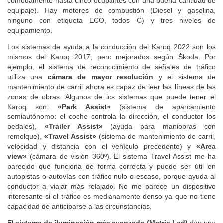
cómodamente hasta cinco ocupantes con una buena cantidad de
equipaje). Hay motores de combustión (Diesel y gasolina,
ninguno con etiqueta ECO, todos C) y tres niveles de
equipamiento.
Los sistemas de ayuda a la conducción del Karoq 2022 son los
mismos del Karoq 2017, pero mejorados según Škoda. Por
ejemplo, el sistema de reconocimiento de señales de tráfico
utiliza una
cámara de mayor resolución
y el sistema de
mantenimiento de carril ahora es capaz de leer las líneas de las
zonas de obras. Algunos de los sistemas que puede tener el
Karoq son:
«Park Assist»
(sistema de aparcamiento
semiautónomo: el coche controla la dirección, el conductor los
pedales),
«Trailer Assist»
(ayuda para maniobras con
remolque),
«Travel Assist»
(sistema de mantenimiento de carril,
velocidad y distancia con el vehículo precedente) y
«Area
view»
(cámara de visión 360º). El sistema Travel Assist me ha
parecido que funciona de forma correcta y puede ser útil en
autopistas o autovías con tráfico nulo o escaso, porque ayuda al
conductor a viajar más relajado. No me parece un dispositivo
interesante si el tráfico es medianamente denso ya que no tiene
capacidad de anticiparse a las circunstancias.
El
sistema de iluminación más avanzado (Matrix Led)
dan una