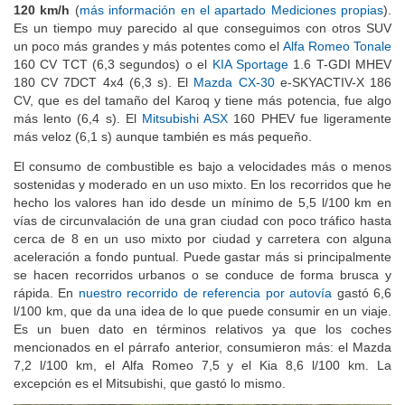
120 km/h
(
más información en el apartado Mediciones propias
).
Es un tiempo muy parecido al que conseguimos con otros SUV
un poco más grandes y más potentes como el
Alfa Romeo Tonale
160 CV TCT (6,3 segundos) o el
KIA Sportage
1.6 T-GDI MHEV
180 CV 7DCT 4x4 (6,3 s). El
Mazda CX-30
e-SKYACTIV-X 186
CV, que es del tamaño del Karoq y tiene más potencia, fue algo
más lento (6,4 s). El
Mitsubishi ASX
160 PHEV fue ligeramente
más veloz (6,1 s) aunque también es más pequeño.
El consumo de combustible es bajo a velocidades más o menos
sostenidas y moderado en un uso mixto. En los recorridos que he
hecho los valores han ido desde un mínimo de 5,5 l/100 km en
vías de circunvalación de una gran ciudad con poco tráfico hasta
cerca de 8 en un uso mixto por ciudad y carretera con alguna
aceleración a fondo puntual. Puede gastar más si principalmente
se hacen recorridos urbanos o se conduce de forma brusca y
rápida. En
nuestro recorrido de referencia por autovía
gastó 6,6
l/100 km, que da una idea de lo que puede consumir en un viaje.
Es un buen dato en términos relativos ya que los coches
mencionados en el párrafo anterior, consumieron más: el Mazda
7,2 l/100 km, el Alfa Romeo 7,5 y el Kia 8,6 l/100 km. La
excepción es el Mitsubishi, que gastó lo mismo.