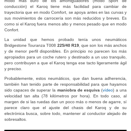
modo más duro de los amortiguadores (modo Sport de
conducción) el Karoq tiene más facilidad para cambiar de
trayectoria que en modo Comfort, se apoya antes en las curvas y
sus movimientos de carrocería son más reducidos y breves. Es
como si el Karoq fuera menos alto y menos pesado que en modo
Confort.
La unidad que hemos probado tenía unos neumáticos
Bridgestone Touranza T008
225/40 R19
, que son los más anchos
y de menor perfil disponibles. En principio no parecen los más
apropiados para un coche rutero y destinado a un uso tranquilo,
pero contribuyen a que el Karoq tenga ese tacto ligeramente ágil
y preciso.
Probablemente, estos neumáticos, que dan buena adherencia,
también han tenido parte de responsabilidad para que hayamos
sido capaces de superar la
maniobra de esquiva
(
vídeo
) a una
velocidad tan alta (78 kilómetros por hora). En todo caso, al
margen de si las ruedas dan un poco más o menos de agarre, sí
parece claro que el ajuste del chasis del Karoq y de su
electrónica busca, sobre todo, mantener al conductor alejado de
sobresaltos.