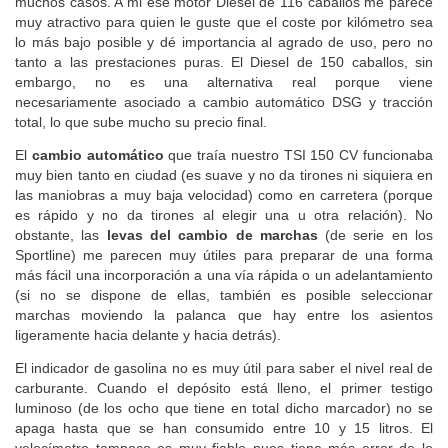
muchos casos. A mi ese motor Diesel de 116 caballos me parece
muy atractivo para quien le guste que el coste por kilómetro sea
lo más bajo posible y dé importancia al agrado de uso, pero no
tanto a las prestaciones puras. El Diesel de 150 caballos, sin
embargo, no es una alternativa real porque viene
necesariamente asociado a cambio automático DSG y tracción
total, lo que sube mucho su precio final.
El
cambio automático
que traía nuestro TSI 150 CV funcionaba
muy bien tanto en ciudad (es suave y no da tirones ni siquiera en
las maniobras a muy baja velocidad) como en carretera (porque
es rápido y no da tirones al elegir una u otra relación). No
obstante, las
levas del cambio de marchas
(de serie en los
Sportline) me parecen muy útiles para preparar de una forma
más fácil una incorporación a una vía rápida o un adelantamiento
(si no se dispone de ellas, también es posible seleccionar
marchas moviendo la palanca que hay entre los asientos
ligeramente hacia delante y hacia detrás).
El indicador de gasolina no es muy útil para saber el nivel real de
carburante. Cuando el depósito está lleno, el primer testigo
luminoso (de los ocho que tiene en total dicho marcador) no se
apaga hasta que se han consumido entre 10 y 15 litros. El