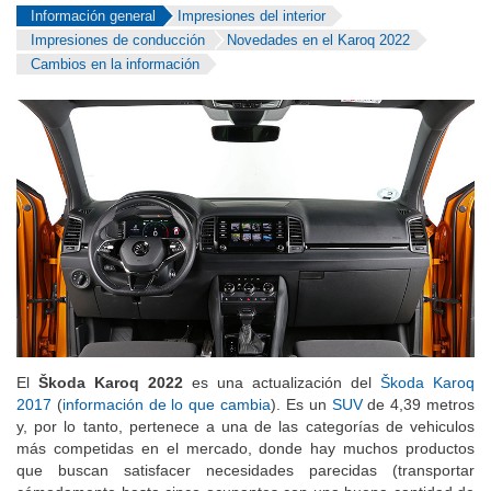
Información general
Impresiones del interior
Impresiones de conducción
Novedades en el Karoq 2022
Cambios en la información
El
Škoda Karoq 2022
es una actualización del
Škoda Karoq
2017
(
información de lo que cambia
). Es un
SUV
de 4,39 metros
y, por lo tanto, pertenece a una de las categorías de vehiculos
más competidas en el mercado, donde hay muchos productos
que buscan satisfacer necesidades parecidas (transportar