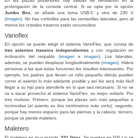
En las plazas posteriores hay salidas de ventilación en la
prolongación de la consola central. Si se opta por la opción
Jumbo Box
, se añade una toma USB-C y otra de 230 V
(
imagen
). No hay cortinillas para las ventanillas laterales, pero al
menos los cristales traseros están oscurecidos.
Varioflex
En opción se puede elegir el sistema VarioFlex, que consta de
tres asientos traseros independientes
y con regulación en
inclinación del respaldo (
imagen
e
imagen
). Los laterales,
además, se pueden desplazar longitudinalmente (
imagen
). Habrá
personas a las que estas funciones les resulten interesantes. Por
ejemplo, los padres que lleven un niño pequeño detrás pueden
correr el asiento lo más adelante posible y así les será más fácil
llegar a su hijo para atenderle en lo que sea necesario. Si no se
va a sacar provecho al sistema VarioFlex, es mejor evitarlo. Por
tres motivos. Primero, porque las plazas son más pequeñas e
incómodas (el asiento es dos centímetros más corto); segundo,
porque hay menos espacio para las piernas y la cabeza; tercero,
porque se pierde maletero.
Maletero
El maletero es muy grande,
521 litros
. Se quedan en 500 l si se