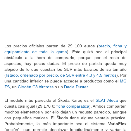
Los precios oficiales parten de 29 100 euros (
precio, ficha y
equipamiento de toda la gama
). Esto quizá sea el principal
obstáculo a la hora de comprarlo, porque por el resto de
aspectos, hay pocas dudas. El precio de partida queda muy
alejado de lo que cuestan los SUV más baratos de su tamaño
(
listado, ordenado por precio, de SUV entre 4,3 y 4,5 metros
). Por
una cantidad inferior se puede acceder a productos como el
MG
ZS
, un
Citroën C3 Aircross
o un
Dacia Duster
.
El modelo más parecido al Škoda Karoq es el
SEAT Ateca
que
cuesta casi igual (29 170 €;
ficha comparatica
). Ambos comparten
muchos elementos y por ello dejan un regusto parecido, aunque
con pequeños matices. El Škoda tiene alguna ventaja práctica.
Probablemente, la más importante sea el sistema
VarioFlex
(opción), que permite desplazar longitudinalmente y variar la