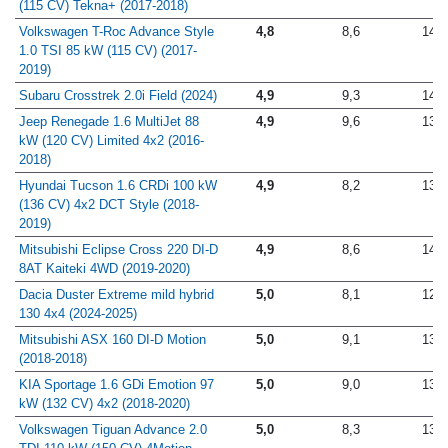
Nissan Qashqai 1.2 DIG-T 85 kW
4,8
8,0
12,6
(115 CV) Tekna+ (2017-2018)
Volkswagen T-Roc Advance Style
4,8
8,6
14,7
1.0 TSI 85 kW (115 CV) (2017-
2019)
Subaru Crosstrek 2.0i Field (2024)
4,9
9,3
14,6
Jeep Renegade 1.6 MultiJet 88
4,9
9,6
13,6
kW (120 CV) Limited 4x2 (2016-
2018)
Hyundai Tucson 1.6 CRDi 100 kW
4,9
8,2
13,5
(136 CV) 4x2 DCT Style (2018-
2019)
Mitsubishi Eclipse Cross 220 DI-D
4,9
8,6
14,0
8AT Kaiteki 4WD (2019-2020)
Dacia Duster Extreme mild hybrid
5,0
8,1
12,8
130 4x4 (2024-2025)
Mitsubishi ASX 160 DI-D Motion
5,0
9,1
13,7
(2018-2018)
KIA Sportage 1.6 GDi Emotion 97
5,0
9,0
13,3
kW (132 CV) 4x2 (2018-2020)
Volkswagen Tiguan Advance 2.0
5,0
8,3
13,7