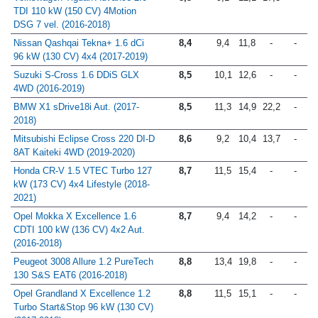
Volkswagen Tiguan Advance 2.0
8,3
9,1
12,1
17,3
-
TDI 110 kW (150 CV) 4Motion
DSG 7 vel. (2016-2018)
Nissan Qashqai Tekna+ 1.6 dCi
8,4
9,4
11,8
-
-
96 kW (130 CV) 4x4 (2017-2019)
Suzuki S-Cross 1.6 DDiS GLX
8,5
10,1
12,6
-
-
4WD (2016-2019)
BMW X1 sDrive18i Aut. (2017-
8,5
11,3
14,9
22,2
-
2018)
Mitsubishi Eclipse Cross 220 DI-D
8,6
9,2
10,4
13,7
-
8AT Kaiteki 4WD (2019-2020)
Honda CR-V 1.5 VTEC Turbo 127
8,7
11,5
15,4
-
-
kW (173 CV) 4x4 Lifestyle (2018-
2021)
Opel Mokka X Excellence 1.6
8,7
9,4
14,2
-
-
CDTI 100 kW (136 CV) 4x2 Aut.
(2016-2018)
Peugeot 3008 Allure 1.2 PureTech
8,8
13,4
19,8
-
-
130 S&S EAT6 (2016-2018)
Opel Grandland X Excellence 1.2
8,8
11,5
15,1
-
-