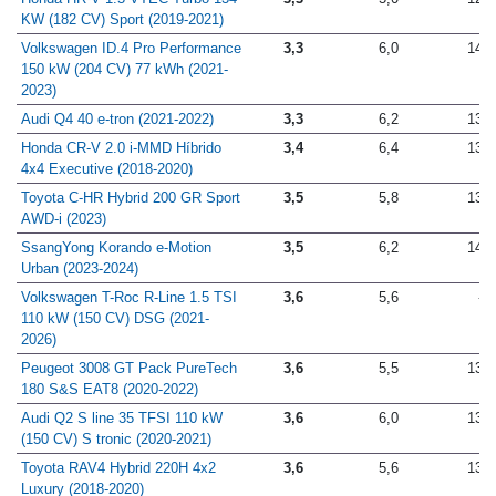
Honda HR-V 1.5 VTEC Turbo 134
3,3
5,0
12,9
KW (182 CV) Sport (2019-2021)
Volkswagen ID.4 Pro Performance
3,3
6,0
14,0
150 kW (204 CV) 77 kWh (2021-
2023)
Audi Q4 40 e-tron (2021-2022)
3,3
6,2
13,5
Honda CR-V 2.0­ i­-MMD Híbrido
3,4
6,4
13,3
4x4 Executive (2018-2020)
Toyota C-HR Hybrid 200 GR Sport
3,5
5,8
13,3
AWD-i (2023)
SsangYong Korando e-Motion
3,5
6,2
14,4
Urban (2023-2024)
Volkswagen T-Roc R-Line 1.5 TSI
3,6
5,6
-
110 kW (150 CV) DSG (2021-
2026)
Peugeot 3008 GT Pack PureTech
3,6
5,5
13,1
180 S&S EAT8 (2020-2022)
Audi Q2 S line 35 TFSI 110 kW
3,6
6,0
13,4
(150 CV) S tronic (2020-2021)
Toyota RAV4 Hybrid 220H 4x2
3,6
5,6
13,7