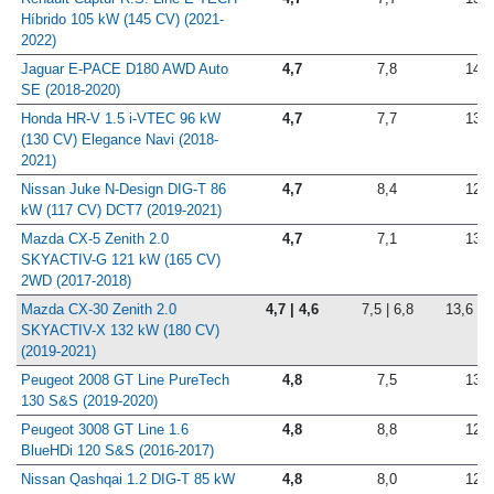
Renault Captur R.S. Line E-TECH
4,7
7,7
13,1
Híbrido 105 kW (145 CV) (2021-
2022)
Jaguar E-PACE D180 AWD Auto
4,7
7,8
14,5
SE (2018-2020)
Honda HR-V 1.5 i-VTEC 96 kW
4,7
7,7
13,3
(130 CV) Elegance Navi (2018-
2021)
Nissan Juke N-Design DIG-T 86
4,7
8,4
12,3
kW (117 CV) DCT7 (2019-2021)
Mazda CX-5 Zenith 2.0
4,7
7,1
13,7
SKYACTIV-G 121 kW (165 CV)
2WD (2017-2018)
Mazda CX-30 Zenith 2.0
4,7 | 4,6
7,5 | 6,8
13,6 | 1
SKYACTIV-X 132 kW (180 CV)
(2019-2021)
Peugeot 2008 GT Line PureTech
4,8
7,5
13,2
130 S&S (2019-2020)
Peugeot 3008 GT Line 1.6
4,8
8,8
12,8
BlueHDi 120 S&S (2016-2017)