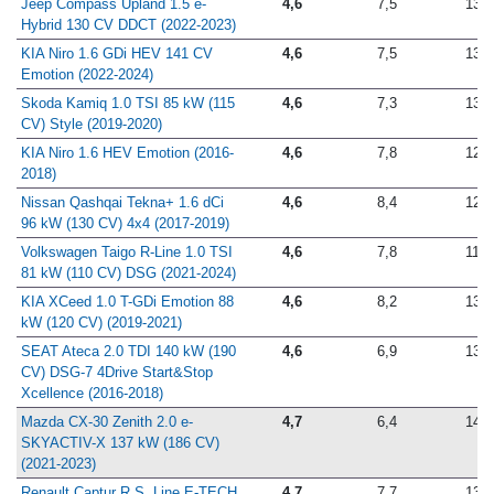
Jeep Compass Upland 1.5 e-
4,6
7,5
13,9
Hybrid 130 CV DDCT (2022-2023)
KIA Niro 1.6 GDi HEV 141 CV
4,6
7,5
13,1
Emotion (2022-2024)
Skoda Kamiq 1.0 TSI 85 kW (115
4,6
7,3
13,8
CV) Style (2019-2020)
KIA Niro 1.6 HEV Emotion (2016-
4,6
7,8
12,2
2018)
Nissan Qashqai Tekna+ 1.6 dCi
4,6
8,4
12,6
96 kW (130 CV) 4x4 (2017-2019)
Volkswagen Taigo R-Line 1.0 TSI
4,6
7,8
11,9
81 kW (110 CV) DSG (2021-2024)
KIA XCeed 1.0 T-GDi Emotion 88
4,6
8,2
13,4
kW (120 CV) (2019-2021)
SEAT Ateca 2.0 TDI 140 kW (190
4,6
6,9
13,2
CV) DSG-7 4Drive Start&Stop
Xcellence (2016-2018)
Mazda CX-30 Zenith 2.0 e-
4,7
6,4
14,1
SKYACTIV-X 137 kW (186 CV)
(2021-2023)