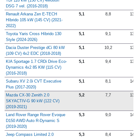
TDI 110 kW (150 CV) 4Motion
DSG 7 vel. (2016-2018)
Renault Arkana Zen E-TECH
5,1
8,8
13,3
Híbrido 105 kW (145 CV) (2021-
2022)
Toyota Yaris Cross Híbrido 130
5,1
9,1
13,6
Style (2024-2026)
Dacia Duster Prestige dCi 80 kW
5,1
10,2
13,2
(109 CV) 4x2 EDC (2018-2018)
KIA Sportage 1.7 CRDi Drive Eco-
5,1
9,4
13,7
Dynamics 4x2 85 KW (115 CV)
(2016-2018)
Subaru XV 2.0i CVT Executive
5,1
8,1
14,1
Plus (2017-2020)
Mazda CX-30 Zenith 2.0
5,2
7,7
13,2
SKYACTIV-G 90 kW (122 CV)
(2019-2021)
Land Rover Range Rover Evoque
5,3
9,0
14,2
D150 AWD Auto R-Dynamic S
(2019-2020)