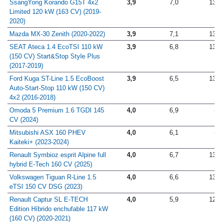
SsangYong Korando G15T 4x2
3,9
7,0
13,7
Limited 120 kW (163 CV) (2019-
2020)
Mazda MX-30 Zenith (2020-2022)
3,9
7,1
13,2
SEAT Ateca 1.4 EcoTSI 110 kW
3,9
6,8
13,5
(150 CV) Start&Stop Style Plus
(2017-2019)
Ford Kuga ST-Line 1.5 EcoBoost
3,9
6,5
13,2
Auto-Start-Stop 110 kW (150 CV)
4x2 (2016-2018)
Omoda 5 Premium 1.6 TGDI 145
4,0
6,9
-
CV (2024)
Mitsubishi ASX 160 PHEV
4,0
6,1
-
Kaiteki+ (2023-2024)
Renault Symbioz esprit Alpine full
4,0
6,7
13,3
hybrid E-Tech 160 CV (2025)
Volkswagen Tiguan R-Line 1.5
4,0
6,6
13,1
eTSI 150 CV DSG (2023)
Renault Captur SL E-TECH
4,0
5,9
12,8
Edition Híbrido enchufable 117 kW