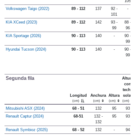
105
Volkswagen Taigo (2022)
89 - 112
137
92 -
-
101
KIA XCeed (2023)
89 - 112
142
93 -
88 -
99
96
KIA Sportage (2026)
90 - 113
140
-
90 -
99
Hyundai Tucson (2024)
90 - 113
140
-
90 -
99
Segunda fila
Altura
con
techo
Longitud
Anchura
Altura
solar
(cm)
(cm)
(cm)
(cm)
Mitsubishi ASX (2024)
68 - 51
132
95
93
Renault Captur (2024)
68-51
132 -
95
93
132
Renault Symbioz (2025)
68 - 52
132
-
94