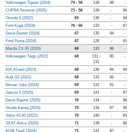
Volkswagen Tiguan (2024)
74 - 58
139
98
-
CUPRA Terramar (2025)
73 - 58
139
-
96
Omoda 5 (2022)
65
136
-
94
Ford Kuga (2024)
76 - 66
133
-
97
Dacia Duster (2024)
67
135
94
-
Ford Puma (2024)
67
126
-
91
Mazda CX-30 (2020)
68
133
96
-
Volkswagen Taigo (2022)
68
131 -
95
-
131
KIA XCeed (2023)
68
136
94
94
Audi Q2 (2021)
68
132
95
-
Nissan Juke (2024)
69
132
91
-
Jaecoo 5 (2025)
69
141
-
97
Dacia Bigster (2025)
70
134
-
96
Skoda Kamiq (2024)
70
134
97
95
Volvo XC40 (2022)
70
140
-
93
SEAT Ateca (2020)
71
138
-
96