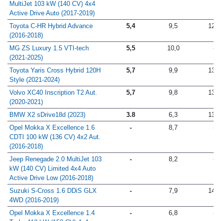
Jeep Compass Limited 2.0
5,3
8,4
14,3
MultiJet 103 kW (140 CV) 4x4
Active Drive Auto (2017-2019)
Toyota C-HR Hybrid Advance
5,4
9,5
12,8
(2016-2018)
MG ZS Luxury 1.5 VTI-tech
5,5
10,0
-
(2021-2025)
Toyota Yaris Cross Hybrid 120H
5,7
9,9
13,2
Style (2021-2024)
Volvo XC40 Inscription T2 Aut.
5,7
9,8
13,7
(2020-2021)
BMW X2 sDrive18d (2023)
3.8
6,3
13,1
Opel Mokka X Excellence 1.6
-
8,7
-
CDTI 100 kW (136 CV) 4x2 Aut.
(2016-2018)
Jeep Renegade 2.0 MultiJet 103
-
8,2
-
kW (140 CV) Limited 4x4 Auto
Active Drive Low (2016-2018)
Suzuki S-Cross 1.6 DDiS GLX
-
7,9
14,1
4WD (2016-2019)
Opel Mokka X Excellence 1.4
-
6,8
-