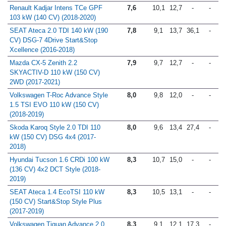
(2019-2020)
Renault Kadjar Intens TCe GPF
7,6
10,1
12,7
-
-
103 kW (140 CV) (2018-2020)
SEAT Ateca 2.0 TDI 140 kW (190
7,8
9,1
13,7
36,1
-
CV) DSG-7 4Drive Start&Stop
Xcellence (2016-2018)
Mazda CX-5 Zenith 2.2
7,9
9,7
12,7
-
-
SKYACTIV-D 110 kW (150 CV)
2WD (2017-2021)
Volkswagen T-Roc Advance Style
8,0
9,8
12,0
-
-
1.5 TSI EVO 110 kW (150 CV)
(2018-2019)
Skoda Karoq Style 2.0 TDI 110
8,0
9,6
13,4
27,4
-
kW (150 CV) DSG 4x4 (2017-
2018)
Hyundai Tucson 1.6 CRDi 100 kW
8,3
10,7
15,0
-
-
(136 CV) 4x2 DCT Style (2018-
2019)
SEAT Ateca 1.4 EcoTSI 110 kW
8,3
10,5
13,1
-
-
(150 CV) Start&Stop Style Plus
(2017-2019)