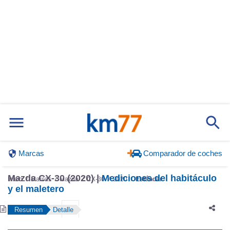
Marcas
Comparador de coches
Inicio
Marcas
Mazda
CX-30
2020
Estándar
Mazda CX-30 (2020) |
Mediciones del habitáculo
y el maletero
Resumen
Detalle