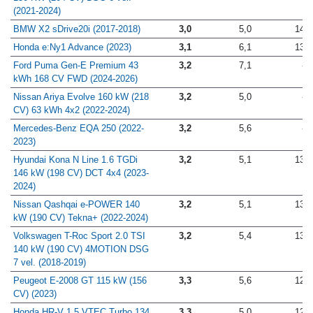
150 KW (204 CV) DSG 6 vel.
(2021-2024)
BMW X2 sDrive20i (2017-2018)
3,0
5,0
14,5
Honda e:Ny1 Advance (2023)
3,1
6,1
13,4
Ford Puma Gen-E Premium 43
3,2
7,1
-
kWh 168 CV FWD (2024-2026)
Nissan Ariya Evolve 160 kW (218
3,2
5,0
-
CV) 63 kWh 4x2 (2022-2024)
Mercedes-Benz EQA 250 (2022-
3,2
5,6
-
2023)
Hyundai Kona N Line 1.6 TGDi
3,2
5,1
13,1
146 kW (198 CV) DCT 4x4 (2023-
2024)
Nissan Qashqai e-POWER 140
3,2
5,1
13,9
kW (190 CV) Tekna+ (2022-2024)
Volkswagen T-Roc Sport 2.0 TSI
3,2
5,4
13,4
140 kW (190 CV) 4MOTION DSG
7 vel. (2018-2019)
Peugeot E-2008 GT 115 kW (156
3,3
5,6
12,5
CV) (2023)