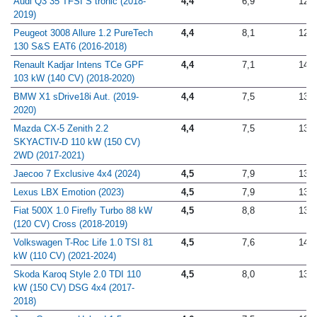
Audi Q3 35 TFSI S tronic (2018-
4,4
6,9
12,9
2019)
Peugeot 3008 Allure 1.2 PureTech
4,4
8,1
12,6
130 S&S EAT6 (2016-2018)
Renault Kadjar Intens TCe GPF
4,4
7,1
14,6
103 kW (140 CV) (2018-2020)
BMW X1 sDrive18i Aut. (2019-
4,4
7,5
13,0
2020)
Mazda CX-5 Zenith 2.2
4,4
7,5
13,4
SKYACTIV-D 110 kW (150 CV)
2WD (2017-2021)
Jaecoo 7 Exclusive 4x4 (2024)
4,5
7,9
13,1
Lexus LBX Emotion (2023)
4,5
7,9
13,8
Fiat 500X 1.0 Firefly Turbo 88 kW
4,5
8,8
13,9
(120 CV) Cross (2018-2019)
Volkswagen T-Roc Life 1.0 TSI 81
4,5
7,6
14,5
kW (110 CV) (2021-2024)
Skoda Karoq Style 2.0 TDI 110
4,5
8,0
13,2
kW (150 CV) DSG 4x4 (2017-
2018)