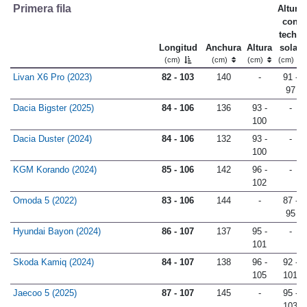
Primera fila
Altura
con
techo
Longitud
Anchura
Altura
solar
(cm)
(cm)
(cm)
(cm)
Livan X6 Pro (2023)
82 - 103
140
-
91 -
97
Dacia Bigster (2025)
84 - 106
136
93 -
-
100
Dacia Duster (2024)
84 - 106
132
93 -
-
100
KGM Korando (2024)
85 - 106
142
96 -
-
102
Omoda 5 (2022)
83 - 106
144
-
87 -
95
Hyundai Bayon (2024)
86 - 107
137
95 -
-
101
Skoda Kamiq (2024)
84 - 107
138
96 -
92 -
105
101
Jaecoo 5 (2025)
87 - 107
145
-
95 -