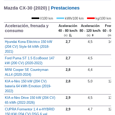
Mazda CX-30 (2020) |
Prestaciones
l/100 km
kWh/100 km
kg/100 km
Aceleración, frenada y
Aceleración
Aceleración
Frena
consumo
40 - 80 km/h
80 - 120 km/h
60 - 0 
(s)
(s)
(m)
Hyundai Kona Eléctrico 150 kW
2,7
4,5
14,2
(204 CV) Style 64 kWh (2018-
2021)
Ford Puma ST 1.5 EcoBoost 147
2,7
4,5
-
kW (200 CV) (2020-2022)
MINI Cooper SE Countryman
2,8
4,4
-
ALL4 (2020-2024)
KIA e-Niro 150 kW (204 CV)
2,8
5,0
12,9
batería 64 kWh Emotion (2019-
2022)
KIA e-Niro Drive 150 kW (204 CV)
2,9
4,5
13,6
65 kWh (2022-2026)
CUPRA Formentor 1.4 e-HYBRID
2,9
4,7
12,2