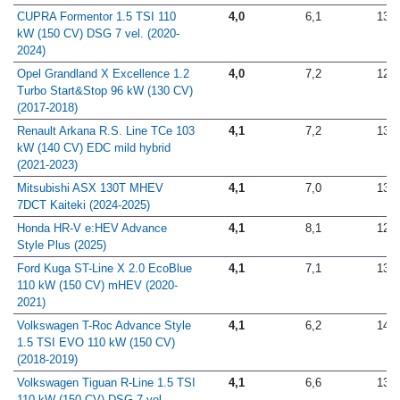
(160 CV) (2020-2021)
CUPRA Formentor 1.5 TSI 110
4,0
6,1
13,5
kW (150 CV) DSG 7 vel. (2020-
2024)
Opel Grandland X Excellence 1.2
4,0
7,2
12,5
Turbo Start&Stop 96 kW (130 CV)
(2017-2018)
Renault Arkana R.S. Line TCe 103
4,1
7,2
13,7
kW (140 CV) EDC mild hybrid
(2021-2023)
Mitsubishi ASX 130T MHEV
4,1
7,0
13,3
7DCT Kaiteki (2024-2025)
Honda HR-V e:HEV Advance
4,1
8,1
12,8
Style Plus (2025)
Ford Kuga ST-Line X 2.0 EcoBlue
4,1
7,1
13,6
110 kW (150 CV) mHEV (2020-
2021)
Volkswagen T-Roc Advance Style
4,1
6,2
14,0
1.5 TSI EVO 110 kW (150 CV)
(2018-2019)
Volkswagen Tiguan R-Line 1.5 TSI
4,1
6,6
13,6