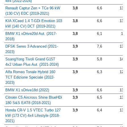
4x4 (2022-2024)
Renault Captur Zen + TCe 96 kW
3,8
6,6
13,1
(130 CV) EDC (2019-2021)
KIA XCeed 1.4 T-GDi Emotion 103
3,8
6,6
13,0
kW (140 CV) DCT (2019-2021)
BMW X1 xDrive20d Aut. (2017-
3,8
6,1
13
2018)
DFSK Seres 3 Advanced (2021-
3,9
7,6
13,3
2023)
SsangYong Tivoli Grand G15T
3,9
5,8
14,8
4x2 Urban Plus Aut. (2021-2024)
Alfa Romeo Tonale Hybrid 160
3,9
6,3
12,8
TCT Edizione Speciale (2022-
2023)
BMW X1 sDrive18d (2022)
3,9
6,6
13,5
Citroën C5 Aircross Shine BlueHDi
3,9
6,5
13,2
180 S&S EAT8 (2018-2021)
Honda CR-V 1.5 VTEC Turbo 127
3,9
6,4
13,5
kW (173 CV) 4x4 Lifestyle (2018-
2021)