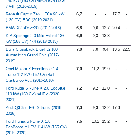
140 kW (190 CV) 4MOTION DSG
7 vel. (2018-2019)
Renault Captur Zen + TCe 96 kW
6,7
-
-
17,7
-
(130 CV) EDC (2019-2021)
BMW X2 sDrive20i (2017-2018)
6,8
9,6
12,7
20,4
-
KIA Sportage 2.0 Mild Hybrid 136
6,9
9,3
13,3
-
-
kW (185 CV) 4x4 (2018-2019)
DS 7 Crossback BlueHDi 180
7,0
7,8
9,4
13,5
22,5
Automático Grand Chic (2017-
2019)
Opel Mokka X Excellence 1.4
7,0
11,2
19,9
-
-
Turbo 112 kW (152 CV) 4x4
Start/Stop Aut. (2016-2018)
Ford Kuga ST-Line X 2.0 EcoBlue
7,2
9,2
12,0
-
-
110 kW (150 CV) mHEV (2020-
2021)
Audi Q3 35 TFSI S tronic (2018-
7,3
9,3
12,2
17,3
-
2019)
Ford Puma ST-Line X 1.0
7,6
10,2
15,2
-
-
EcoBoost MHEV 114 kW (155 CV)