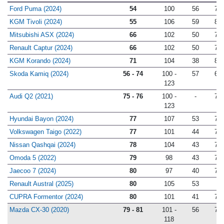
(cm)
(cm)
(cm)
(cm)
Ford Puma (2024)
54
100
56
78
KGM Tivoli (2024)
55
106
59
80
Mitsubishi ASX (2024)
66
102
50
79
Renault Captur (2024)
66
102
50
79
KGM Korando (2024)
71
104
38
83
Skoda Kamiq (2024)
56 - 74
100 -
57
69
123
Audi Q2 (2021)
75 - 76
100 -
-
77
123
Hyundai Bayon (2024)
77
107
53
73
Volkswagen Taigo (2022)
77
101
44
76
Nissan Qashqai (2024)
78
104
43
76
Omoda 5 (2022)
79
98
43
76
Jaecoo 7 (2024)
80
97
40
77
Renault Austral (2025)
80
105
53
-
CUPRA Formentor (2024)
80
101
41
75
Mazda CX-30 (2020)
79 - 81
101 -
56
71