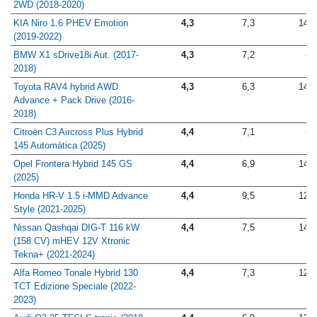
SKYACTIV-G 89 kW (121 CV)
2WD (2018-2020)
KIA Niro 1.6 PHEV Emotion
4,3
7,3
14,1
(2019-2022)
BMW X1 sDrive18i Aut. (2017-
4,3
7,2
-
2018)
Toyota RAV4 hybrid AWD
4,3
6,3
14,5
Advance + Pack Drive (2016-
2018)
Citroën C3 Aircross Plus Hybrid
4,4
7,1
-
145 Automática (2025)
Opel Frontera Hybrid 145 GS
4,4
6,9
14,3
(2025)
Honda HR-V 1.5 i-MMD Advance
4,4
9,5
12,9
Style (2021-2025)
Nissan Qashqai DIG-T 116 kW
4,4
7,5
14,4
(158 CV) mHEV 12V Xtronic
Tekna+ (2021-2024)
Alfa Romeo Tonale Hybrid 130
4,4
7,3
12,5
TCT Edizione Speciale (2022-
2023)