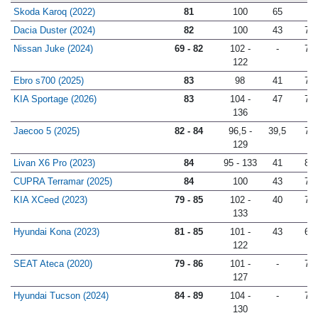
118
Skoda Karoq (2022)
81
100
65
-
Dacia Duster (2024)
82
100
43
78
Nissan Juke (2024)
69 - 82
102 -
-
77
122
Ebro s700 (2025)
83
98
41
75
KIA Sportage (2026)
83
104 -
47
72
136
Jaecoo 5 (2025)
82 - 84
96,5 -
39,5
78
129
Livan X6 Pro (2023)
84
95 - 133
41
82
CUPRA Terramar (2025)
84
100
43
78
KIA XCeed (2023)
79 - 85
102 -
40
77
133
Hyundai Kona (2023)
81 - 85
101 -
43
65
122
SEAT Ateca (2020)
79 - 86
101 -
-
71
127
Hyundai Tucson (2024)
84 - 89
104 -
-
74