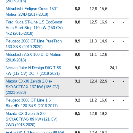
Turbo Start&Stop 96 kW (130 CV)
(2017-2018)
Mitsubishi Eclipse Cross 150T
8,8
12,9
15,6
-
-
Motion 2WD (2017-2018)
Ford Kuga ST-Line 1.5 EcoBoost
8,8
12,5
16,9
-
-
Auto-Start-Stop 110 kW (150 CV)
4x2 (2016-2018)
Peugeot 2008 GT Line PureTech
8,9
11,3
14,9
-
-
130 S&S (2019-2020)
Mitsubishi ASX 160 DI-D Motion
9,0
11,1
12,9
-
-
(2018-2018)
Nissan Juke N-Design DIG-T 86
9,0
-
-
24,1
-
kW (117 CV) DCT7 (2019-2021)
Mazda CX-30 Zenith 2.0 e-
9,1
12,4
22,9
-
-
SKYACTIV-X 137 kW (186 CV)
(2021-2023)
Peugeot 3008 GT Line 1.6
9,2
11,2
16,0
-
-
BlueHDi 120 S&S (2016-2017)
Mazda CX-3 Zenith 2.0
9,5
12,9
19,2
-
-
SKYACTIV-G 89 kW (121 CV)
2WD (2018-2020)