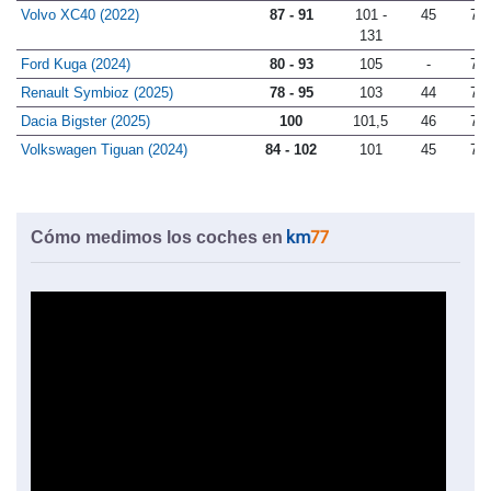
130
Volvo XC40 (2022)
87 - 91
101 -
45
77
131
Ford Kuga (2024)
80 - 93
105
-
71
Renault Symbioz (2025)
78 - 95
103
44
77
Dacia Bigster (2025)
100
101,5
46
78
Volkswagen Tiguan (2024)
84 - 102
101
45
74
Cómo medimos los coches en