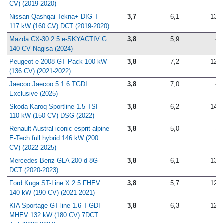
EcoBoost MHEV 114 kW (155
CV) (2019-2020)
Nissan Qashqai Tekna+ DIG-T
3,7
6,1
13,3
117 kW (160 CV) DCT (2019-2020)
Mazda CX-30 2.5 e-SKYACTIV G
3,8
5,9
-
140 CV Nagisa (2024)
Peugeot e-2008 GT Pack 100 kW
3,8
7,2
12,9
(136 CV) (2021-2022)
Jaecoo Jaecoo 5 1.6 TGDI
3,8
7,0
-
Exclusive (2025)
Skoda Karoq Sportline 1.5 TSI
3,8
6,2
14,3
110 kW (150 CV) DSG (2022)
Renault Austral iconic esprit alpine
3,8
5,0
-
E-Tech full hybrid 146 kW (200
CV) (2022-2025)
Mercedes-Benz GLA 200 d 8G-
3,8
6,1
13,7
DCT (2020-2023)
Ford Kuga ST-Line X 2.5 FHEV
3,8
5,7
12,8
140 kW (190 CV) (2021-2021)
KIA Sportage GT-line 1.6 T-GDI
3,8
6,3
12,8
MHEV 132 kW (180 CV) 7DCT