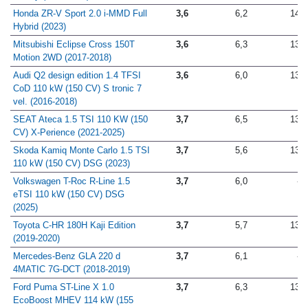
Luxury (2018-2020)
Honda ZR-V Sport 2.0 i-MMD Full
3,6
6,2
14,0
Hybrid (2023)
Mitsubishi Eclipse Cross 150T
3,6
6,3
13,5
Motion 2WD (2017-2018)
Audi Q2 design edition 1.4 TFSI
3,6
6,0
13,2
CoD 110 kW (150 CV) S tronic 7
vel. (2016-2018)
SEAT Ateca 1.5 TSI 110 KW (150
3,7
6,5
13,6
CV) X-Perience (2021-2025)
Skoda Kamiq Monte Carlo 1.5 TSI
3,7
5,6
13,6
110 kW (150 CV) DSG (2023)
Volkswagen T-Roc R-Line 1.5
3,7
6,0
-
eTSI 110 kW (150 CV) DSG
(2025)
Toyota C-HR 180H Kaji Edition
3,7
5,7
13,6
(2019-2020)
Mercedes-Benz GLA 220 d
3,7
6,1
-
4MATIC 7G-DCT (2018-2019)
Ford Puma ST-Line X 1.0
3,7
6,3
13,0