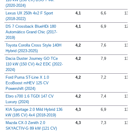
110 kW (150 CV) DSG 7 vel.
(2020-2024)
Lexus UX 250h 4x2 F Sport
4,1
6,6
13,5
(2018-2022)
DS 7 Crossback BlueHDi 180
4,1
6,9
12,4
Automático Grand Chic (2017-
2019)
Toyota Corolla Cross Style 140H
4,2
7,6
13,7
Hybrid (2023-2025)
Dacia Duster Journey GO TCe
4,2
7,9
13,4
110 kW (150 CV) 4x2 EDC (2022-
2024)
Ford Puma ST-Line X 1.0
4,2
7,2
13,4
EcoBoost mHEV 125 CV
Powershift (2024)
Ebro s700 1.6 TGDI 147 CV
4,2
7,4
13,1
Luxury (2024)
KIA Sportage 2.0 Mild Hybrid 136
4,3
6,9
13,1
kW (185 CV) 4x4 (2018-2019)
Mazda CX-3 Zenith 2.0
4,3
7,3
13,5