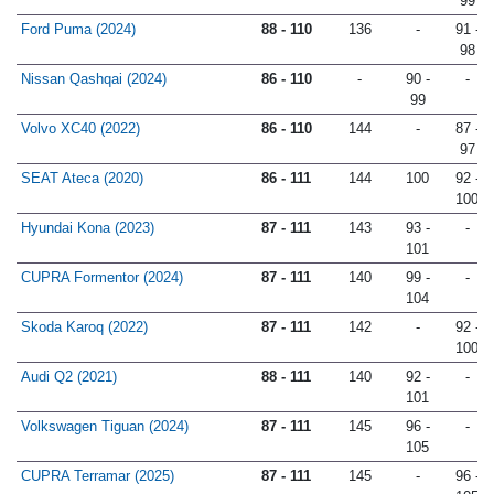
99
Ford Puma (2024)
88 - 110
136
-
91 -
98
Nissan Qashqai (2024)
86 - 110
-
90 -
-
99
Volvo XC40 (2022)
86 - 110
144
-
87 -
97
SEAT Ateca (2020)
86 - 111
144
100
92 -
100
Hyundai Kona (2023)
87 - 111
143
93 -
-
101
CUPRA Formentor (2024)
87 - 111
140
99 -
-
104
Skoda Karoq (2022)
87 - 111
142
-
92 -
100
Audi Q2 (2021)
88 - 111
140
92 -
-
101
Volkswagen Tiguan (2024)
87 - 111
145
96 -
-
105
CUPRA Terramar (2025)
87 - 111
145
-
96 -