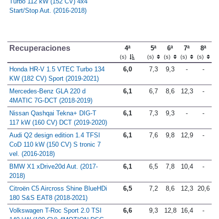
Turbo 112 kW (152 CV) 4x4
Start/Stop Aut. (2016-2018)
Recuperaciones
4ª
5ª
6ª
7ª
8ª
(s)
(s)
(s)
(s)
(s)
Honda HR-V 1.5 VTEC Turbo 134
6,0
7,3
9,3
-
-
KW (182 CV) Sport (2019-2021)
Mercedes-Benz GLA 220 d
6,1
6,7
8,6
12,3
-
4MATIC 7G-DCT (2018-2019)
Nissan Qashqai Tekna+ DIG-T
6,1
7,3
9,3
-
-
117 kW (160 CV) DCT (2019-2020)
Audi Q2 design edition 1.4 TFSI
6,1
7,6
9,8
12,9
-
CoD 110 kW (150 CV) S tronic 7
vel. (2016-2018)
BMW X1 xDrive20d Aut. (2017-
6,1
6,5
7,8
10,4
-
2018)
Citroën C5 Aircross Shine BlueHDi
6,5
7,2
8,6
12,3
20,6
180 S&S EAT8 (2018-2021)
Volkswagen T-Roc Sport 2.0 TSI
6,6
9,3
12,8
16,4
-