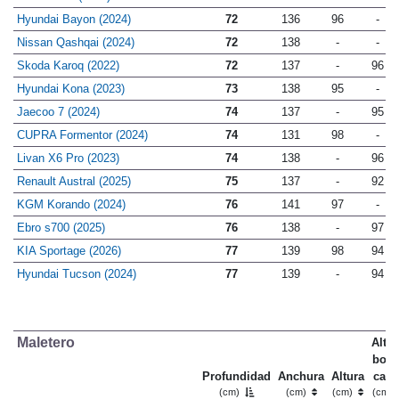
KGM Tivoli (2024)
71
131
97
-
Hyundai Bayon (2024)
72
136
96
-
Nissan Qashqai (2024)
72
138
-
-
Skoda Karoq (2022)
72
137
-
96
Hyundai Kona (2023)
73
138
95
-
Jaecoo 7 (2024)
74
137
-
95
CUPRA Formentor (2024)
74
131
98
-
Livan X6 Pro (2023)
74
138
-
96
Renault Austral (2025)
75
137
-
92
KGM Korando (2024)
76
141
97
-
Ebro s700 (2025)
76
138
-
97
KIA Sportage (2026)
77
139
98
94
Hyundai Tucson (2024)
77
139
-
94
Maletero
Altu
bord
Profundidad
Anchura
Altura
carg