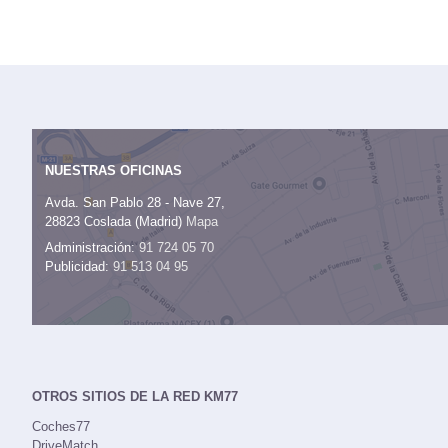
Hyundai Tucson 1.6 CRDi 100 kW (136 CV) 4x2 
Datos técnicos
Equipamiento
Precio
(con descuento y equipamiento seleccionado)
Descuento oficial
Precio sin impuestos
IVA
Impuesto de matriculación
Tarifa de
Equipamiento -
Hyundai Tucson 1.6 CRDi 100 k
Se