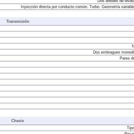
Dos árboles de levas
Inyección directa por conducto común. Turbo. Geometría variable
Transmisión
N
Dos embragues monodi
Pares d
Chasis
Tip
Resor