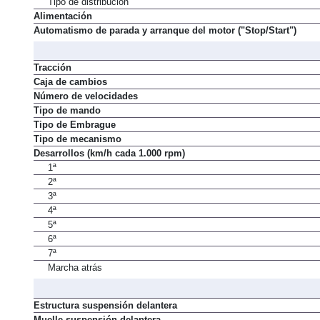
Tipo de distribución
Alimentación
Automatismo de parada y arranque del motor ("Stop/Start")
Tracción
Caja de cambios
Número de velocidades
Tipo de mando
Tipo de Embrague
Tipo de mecanismo
Desarrollos (km/h cada 1.000 rpm)
1ª
2ª
3ª
4ª
5ª
6ª
7ª
Marcha atrás
Estructura suspensión delantera
Muelle suspensión delantera