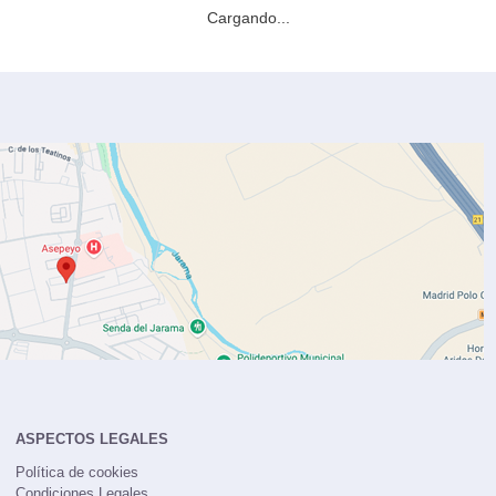
DCT Style (2018-2019) |
Precio y equipamiento
37.365 €
3.500 €
32.497 €
21 %
4,75 %
03/2019
W (136 CV) 4x2 DCT Style (2018-2019)
guridad y conducción