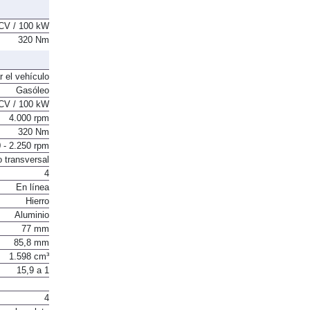
CV / 100 kW
320 Nm
r el vehículo
Gasóleo
CV / 100 kW
4.000 rpm
320 Nm
 - 2.250 rpm
o transversal
4
En línea
Hierro
Aluminio
77 mm
85,8 mm
1.598 cm³
15,9 a 1
4