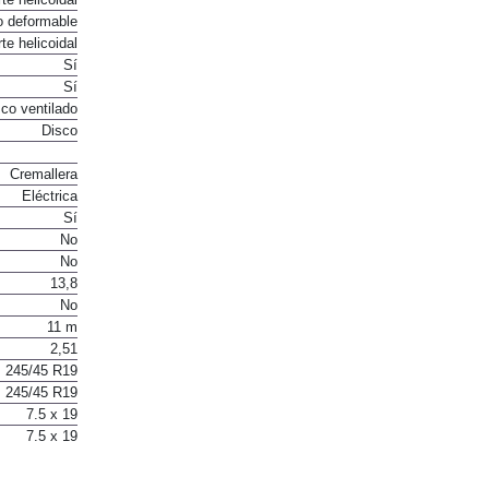
o deformable
te helicoidal
Sí
Sí
co ventilado
Disco
Cremallera
Eléctrica
Sí
No
No
13,8
No
11 m
2,51
245/45 R19
245/45 R19
7.5 x 19
7.5 x 19