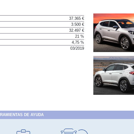
37.365 €
3.500 €
BU
S SECCIONES
32.497 €
infor
21 %
on 1.6 CRDi 100 kW (136 CV) 4x2 DCT Style
4,75 %
03/2019
Mediciones propias
Todo
entos
RAMIENTAS DE AYUDA