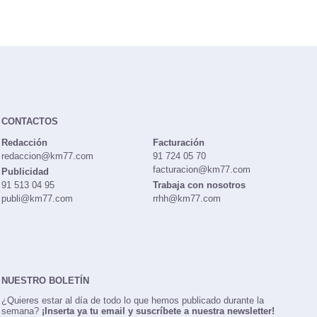
Alternativas
Alfa Romeo Tonale 1.6 Diesel 130 TCT
Sprint (2022-2025)
CUPRA Formentor 2.0 TDI 110 kW (150
CV) DSG (2024)
Citroën C5 Aircross Plus BlueHDi 130
EAT8 (2023-2025)
Skoda Karoq Selection 2.0 TDI 110 kW
(150 CV) DSG (2024)
Volkswagen Tiguan 2.0 TDI 150 CV
DSG (2023)