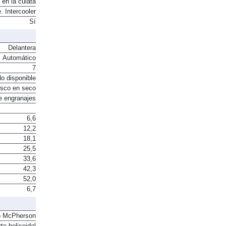
 en la culata
. Intercooler
Sí
Delantera
Automático
7
o disponible
sco en seco
e engranajes
6,6
12,2
18,1
25,5
33,6
42,3
52,0
6,7
o McPherson
te helicoidal