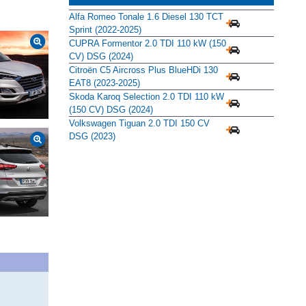
Alfa Romeo Tonale 1.6 Diesel 130 TCT
Sprint (2022-2025)
CUPRA Formentor 2.0 TDI 110 kW (150
CV) DSG (2024)
SCADOR
COMPARADOR
Citroën C5 Aircross Plus BlueHDi 130
maciones, fichas e imágenes
precios, fichas y equipamiento
EAT8 (2023-2025)
Disponible
Descatalogado
Prototipo
Skoda Karoq Selection 2.0 TDI 110 kW
(150 CV) DSG (2024)
Volkswagen Tiguan 2.0 TDI 150 CV
DSG (2023)