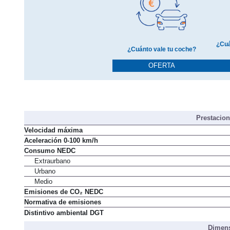
¿Cuá
¿Cuánto vale tu coche?
OFERTA
Prestacio
Velocidad máxima
Aceleración 0-100 km/h
Consumo NEDC
Extraurbano
Urbano
Medio
Emisiones de CO₂ NEDC
Normativa de emisiones
Distintivo ambiental DGT
Dimens