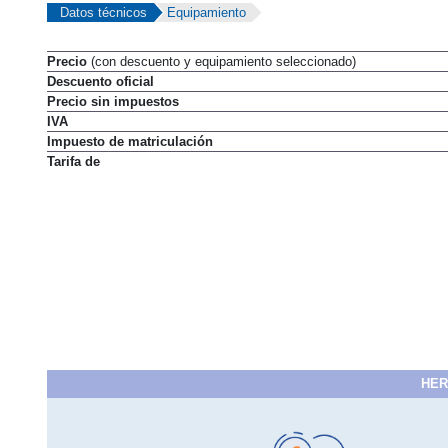
Datos técnicos
Equipamiento
Precio
(con descuento y equipamiento seleccionado)
Descuento oficial
MARCAS
REVISTA/BLOG
OTRA
Precio sin impuestos
IVA
Inicio
Marcas
Hyundai
Tucson
2019
Estándar
Style
Tucs
Impuesto de matriculación
Tarifa de
Información
Fotos
Precios, datos y equipami
HER