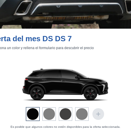
rta del mes DS DS 7
ona un color y rellena el formulario para descubrir el precio
istencia
. Con el programa de conducción deportivo cuesta más mover 
or ejemplo, en un
Hyundai Tucson
o un
Kia Sportage
, donde al mover e
e, los
faros adaptativos PIXEL LED VISION 3.0 cumplen bien su
han echado las largas ni pitado), molestar a otros usuarios gracias a
recen mejorables. Una es que el control de velocidad activo se e
ue no circulan en el mismo carril sino por los contiguos. La otra 
a función (que por ley se activa por defecto al poner en marcha el coc
a hay que hacerlo a través de uno de los menús de la pantalla, tantas
Es posible que algunos colores no estén disponibles para la oferta seleccionada.