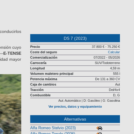
conducirlos
DS 7 (2023)
pensión cuyo
Precio
37.800 € - 75.250 €
Coste del seguro
Calcular
 —
E-TENSE
Comercialización
07/2022 - 05/2026
cidad mayor
Carrocería
SUV/Todoterreno
Longitud
4,59 m
Volumen maletero principal
555 l
Potencia máxima
De 131 a 360 CV
Caja de cambios
Aut
Tracción
Del/4x4
Combustible
D, G
Aut: Automático | D: Gasóleo | G: Gasolina
Ver precios, datos y equipamiento
Alternativas
Alfa Romeo Stelvio (2023)
Alfa Romeo Tonale (2026)