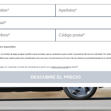
os requeridos
c en el botón de abajo aceptas la política de privacidad y que te contactemos para recibir la prestación del servicio solicitado. Por tanto
efónica por nuestra parte será considerada como una mera comunicación en el marco de una relación ya existente basada en tu solicit
epto ser contactado con fines de marketing de acuerdo con la
política de privacidad
de AutoXY
DESCUBRE EL PRECIO