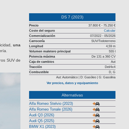
DS 7 (2023)
Precio
37.800 € - 75.250 €
Coste del seguro
Calcular
Comercialización
07/2022 - 05/2026
Carrocería
SUV/Todoterreno
ricidad,
una
Longitud
4,59 m
ría.
Volumen maletero principal
555 l
Potencia máxima
De 131 a 360 CV
tros SUV de
Caja de cambios
Aut
Tracción
Del/4x4
Combustible
D, G
Aut: Automático | D: Gasóleo | G: Gasolina
Ver precios, datos y equipamiento
Alternativas
Alfa Romeo Stelvio (2023)
Alfa Romeo Tonale (2026)
Audi Q3 (2026)
Audi Q5 (2025)
BMW X1 (2023)