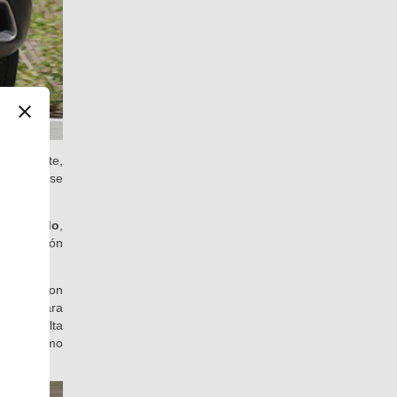
el volante,
l volante se
 cometido
,
 la función
quivoca con
es que para
he) resulta
 veces como