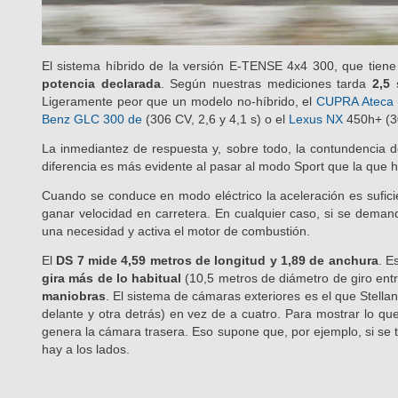
El sistema híbrido de la versión E-TENSE 4x4 300, que tien
potencia declarada
. Según nuestras mediciones tarda
2,5
Ligeramente peor que un modelo no-híbrido, el
CUPRA Ateca
Benz GLC 300 de
(306 CV, 2,6 y 4,1 s) o el
Lexus NX
450h+ (30
La inmediantez de respuesta y, sobre todo, la contundencia 
diferencia es más evidente al pasar al modo Sport que la que h
Cuando se conduce en modo eléctrico la aceleración es sufici
ganar velocidad en carretera. En cualquier caso, si se demand
una necesidad y activa el motor de combustión.
El
DS 7 mide 4,59 metros de longitud y 1,89 de anchura
. E
gira más de lo habitual
(10,5 metros de diámetro de giro entr
maniobras
. El sistema de cámaras exteriores es el que Stell
delante y otra detrás) en vez de a cuatro. Para mostrar lo qu
genera la cámara trasera. Eso supone que, por ejemplo, si se 
hay a los lados.