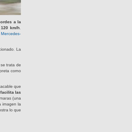
ordes a la
 120 km/h
.
l
Mercedes-
cionado. La
se trata de
rpreta como
tacable que
facilita las
ámaras (una
a imagen la
stra lo que