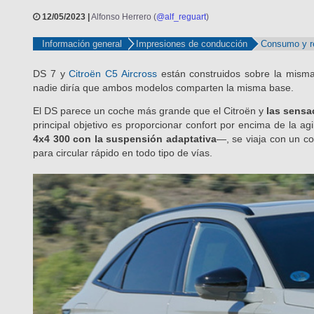
12/05/2023 |
Alfonso Herrero (
@alf_reguart
)
Información general
Impresiones de conducción
Consumo y r
DS 7 y
Citroën C5 Aircross
están construidos sobre la misma
nadie diría que ambos modelos comparten la misma base.
El DS parece un coche más grande que el Citroën y
las sensa
principal objetivo es proporcionar confort por encima de la 
4x4 300 con la suspensión adaptativa
—, se viaja con un co
para circular rápido en todo tipo de vías.