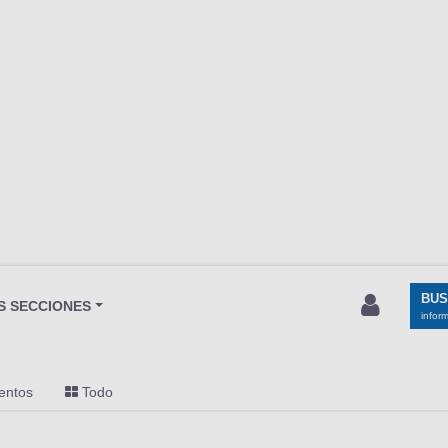
BU
S SECCIONES
infor
entos
Todo