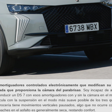
ortiguadores controlados electrónicamente que modifican su
zada que proporciona la cámara del parabrisas
. Soy incapaz de af
onducir un DS 7 con esos amortiguadores con y sin la cámara en el m
cula con la suspensión en el modo más suave posible de los tres qu
rocería tiene movimientos verticales pausados, algo que no ocurre co
aches en el asfalto es generalmente seca, restando confort.