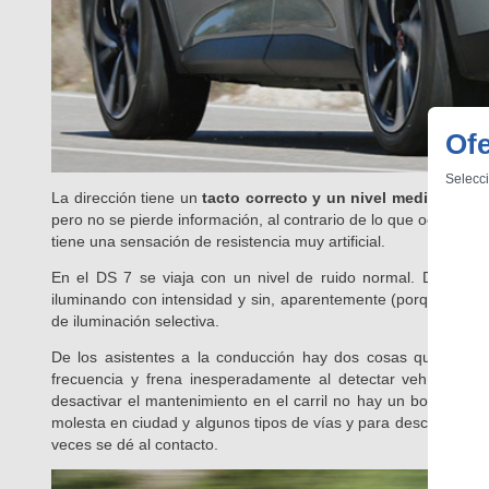
Ofe
Selecci
La dirección tiene un
tacto correcto y un nivel medio de as
pero no se pierde información, al contrario de lo que ocurre, p
tiene una sensación de resistencia muy artificial.
En el DS 7 se viaja con un nivel de ruido normal. De noch
iluminando con intensidad y sin, aparentemente (porque no me 
de iluminación selectiva.
De los asistentes a la conducción hay dos cosas que me pa
frecuencia y frena inesperadamente al detectar vehículos q
desactivar el mantenimiento en el carril no hay un botón; est
molesta en ciudad y algunos tipos de vías y para desconectarl
veces se dé al contacto.