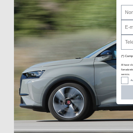
(*) Camp
Al hacer cli
llamada tel
servicio.
Ac