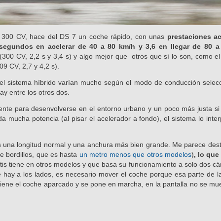
e 300 CV, hace del DS 7 un coche rápido, con unas
prestaciones ac
 segundos en acelerar de 40 a 80 km/h y 3,6 en llegar de 80 a
(300 CV, 2,2 s y 3,4 s) y algo mejor que otros que sí lo son, como e
9 CV, 2,7 y 4,2 s).
del sistema híbrido varían mucho según el modo de conducción selec
ay entre los otros dos.
ente para desenvolverse en el entorno urbano y un poco más justa si 
a mucha potencia (al pisar el acelerador a fondo), el sistema lo inte
s una longitud normal y una anchura más bien grande. Me parece des
e bordillos, que es hasta
un metro menos que otros modelos
)
, lo que 
antis tiene en otros modelos y que basa su funcionamiento a solo dos c
e hay a los lados, es necesario mover el coche porque esa parte de l
tiene el coche aparcado y se pone en marcha, en la pantalla no se mue