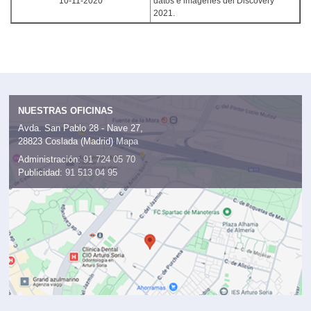
10-11-2020
datos e imágenes del Discovery
2021.
NUESTRAS OFICINAS
Avda. San Pablo 28 - Nave 27,
28823 Coslada (Madrid)
Mapa
Administración:
91 724 05 70
Publicidad:
91 513 04 95