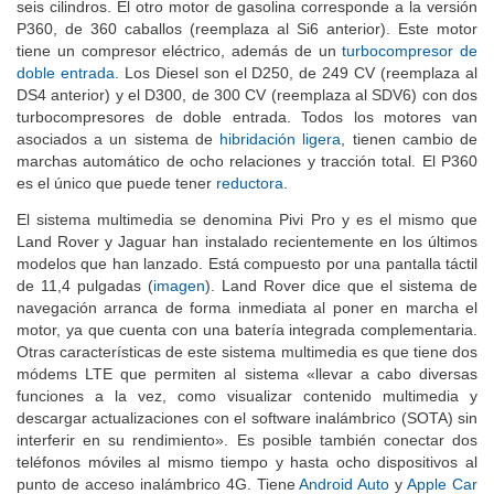
seis cilindros. El otro motor de gasolina corresponde a la versión
P360, de 360 caballos (reemplaza al Si6 anterior). Este motor
tiene un compresor eléctrico, además de un
turbocompresor de
doble entrada
. Los Diesel son el D250, de 249 CV (reemplaza al
DS4 anterior) y el D300, de 300 CV (reemplaza al SDV6) con dos
turbocompresores de doble entrada. Todos los motores van
asociados a un sistema de
hibridación ligera
, tienen cambio de
marchas automático de ocho relaciones y tracción total. El P360
es el único que puede tener
reductora
.
El sistema multimedia se denomina Pivi Pro y es el mismo que
Land Rover y Jaguar han instalado recientemente en los últimos
modelos que han lanzado. Está compuesto por una pantalla táctil
de 11,4 pulgadas (
imagen
). Land Rover dice que el sistema de
navegación arranca de forma inmediata al poner en marcha el
motor, ya que cuenta con una batería integrada complementaria.
Otras características de este sistema multimedia es que tiene dos
módems LTE que permiten al sistema «llevar a cabo diversas
funciones a la vez, como visualizar contenido multimedia y
descargar actualizaciones con el software inalámbrico (SOTA) sin
interferir en su rendimiento». Es posible también conectar dos
teléfonos móviles al mismo tiempo y hasta ocho dispositivos al
punto de acceso inalámbrico 4G. Tiene
Android Auto
y
Apple Car