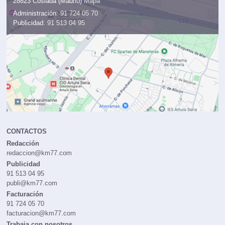
28823 Coslada (Madrid)
Mapa
Administración:
91 724 05 70
Publicidad:
91 513 04 95
CONTACTOS
Redacción
redaccion@km77.com
Publicidad
91 513 04 95
publi@km77.com
Facturación
91 724 05 70
facturacion@km77.com
Trabaja con nosotros