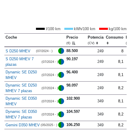
l/100 km
kWh/100 km
kg/100 km
Coche
Precio
Potencia
Consumo
Lo
(€)
(CV)
(m
88.500
S D250 MHEV
249
8
(07/2024 - )
S D250 MHEV 7
90.197
249
8,1
(07/2024 - )
plazas
Dynamic SE D250
96.400
249
8,1
(07/2024 - )
MHEV
Dynamic SE D250
98.097
249
8,2
(07/2024 - )
MHEV 7 plazas
Dynamic SE D350
102.900
349
8,1
(07/2024 - )
MHEV
Dynamic SE D350
104.597
349
8,2
(07/2024 - )
MHEV 7 plazas
106.250
Gemini D350 MHEV
349
8,2
(05/2025 - )