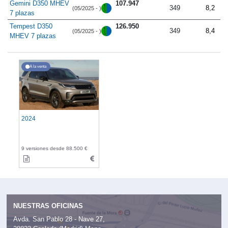
Gemini D350 MHEV
107.947
349
8,2
(05/2025 - )
7 plazas
Tempest D350
126.950
349
8,4
(05/2025 - )
MHEV 7 plazas
A la venta
2024
9 versiones desde 88.500 €
NUESTRAS OFICINAS
Avda. San Pablo 28 - Nave 27,