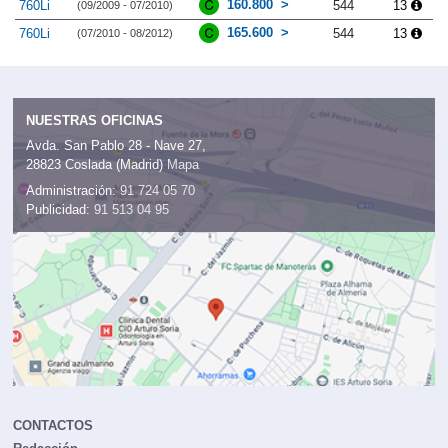
160.800
760Li
544
13
(09/2009 - 07/2010)
165.600
760Li
544
13
(07/2010 - 08/2012)
NUESTRAS OFICINAS
Avda. San Pablo 28 - Nave 27,
28823 Coslada (Madrid)
Mapa
Administración:
91 724 05 70
Publicidad:
91 513 04 95
CONTACTOS