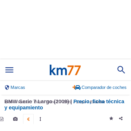
Marcas
Comparador de coches
BMW Serie 7 Largo (2009) |
Precio, ficha técnica
Inicio
Marcas
BMW
Serie 7
2009
Largo
Estándar
y equipamiento