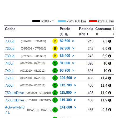
l/100 km
kWh/100 km
kg/100 km
Coche
Precio
Potencia
Consumo
Lo
(€)
(CV)
(m
82.500
730Ld
245
7,3
(01/2009 - 09/2009)
82.900
730Ld
245
6,9
(09/2009 - 07/2010)
85.400
730Ld
245
6,9
(07/2010 - 08/2012)
91.000
740Li
326
10
(09/2008 - 07/2010)
93.700
740Li
326
10
(07/2010 - 08/2012)
109.500
750Li
408
11,4
(09/2008 - 07/2010)
112.700
750Li
408
11,4
(07/2010 - 08/2012)
115.900
750Li xDrive
408
11,9
(09/2009 - 07/2010)
119.300
750Li xDrive
408
11,9
(07/2010 - 08/2012)
ActiveHybrid
141.000
465
9,4
(04/2010 - 07/2010)
7 L