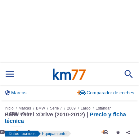
Marcas
Comparador de coches
Inicio
Marcas
BMW
Serie 7
2009
Largo
Estándar
BMW 750Li xDrive (2010-2012) |
Precio y ficha
750Li xDrive
técnica
Datos técnicos
Equipamiento