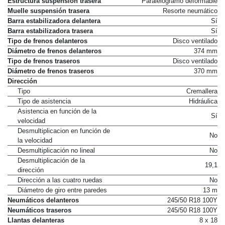
Estructura suspensión trasera
Paralelogramo deformable
Muelle suspensión trasera
Resorte neumático
Barra estabilizadora delantera
Sí
Barra estabilizadora trasera
Sí
Tipo de frenos delanteros
Disco ventilado
Diámetro de frenos delanteros
374 mm
Tipo de frenos traseros
Disco ventilado
Diámetro de frenos traseros
370 mm
Dirección
Tipo
Cremallera
Tipo de asistencia
Hidráulica
Asistencia en función de la
Sí
velocidad
Desmultiplicacion en función de
No
la velocidad
Desmultiplicación no lineal
No
Desmultiplicación de la
19,1
dirección
Dirección a las cuatro ruedas
No
Diámetro de giro entre paredes
13 m
Neumáticos delanteros
245/50 R18 100Y
Neumáticos traseros
245/50 R18 100Y
Llantas delanteras
8 x 18