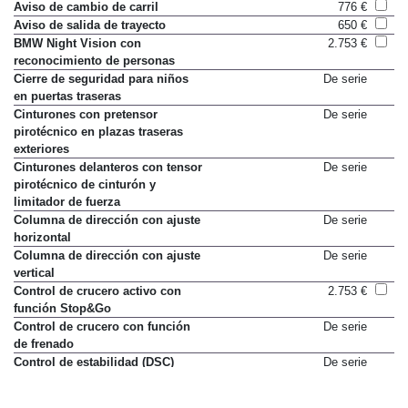
Aviso de cambio de carril
776 €
Aviso de salida de trayecto
650 €
BMW Night Vision con
2.753 €
reconocimiento de personas
Cierre de seguridad para niños
De serie
en puertas traseras
Cinturones con pretensor
De serie
pirotécnico en plazas traseras
exteriores
Cinturones delanteros con tensor
De serie
pirotécnico de cinturón y
limitador de fuerza
Columna de dirección con ajuste
De serie
horizontal
Columna de dirección con ajuste
De serie
vertical
Control de crucero activo con
2.753 €
función Stop&Go
Control de crucero con función
De serie
de frenado
Control de estabilidad (DSC)
De serie
Control de frenada en curva
De serie
(CBC)