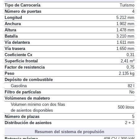
Tipo de Carrocería
Turismo
Número de puertas
4
Longitud
5.212 mm
Anchura
1.902 mm
Altura
1.478 mm
Batalla
3.210 mm
Vía delantera
1.611 mm
Vía trasera
1.650 mm
Coeficiente Cx
0,31
Superficie frontal
2,41 m²
Factor de resistencia
0,75
Peso
2.135 kg
Depósito de combustible
Gasolina
82 l
Filtro de partículas
No
Volúmenes de maletero
Volumen mínimo con dos filas
500 litros
de asientos disponibles
Número de plazas
5
Distribución de asientos
2 + 3
Resumen del sistema de propulsión
Potencia máxima
408 CV / 300 kW