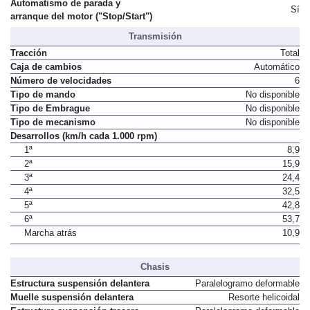
Automatismo de parada y
Sí
arranque del motor ("Stop/Start")
Transmisión
Tracción
Total
Caja de cambios
Automático
Número de velocidades
6
Tipo de mando
No disponible
Tipo de Embrague
No disponible
Tipo de mecanismo
No disponible
Desarrollos (km/h cada 1.000 rpm)
1ª
8,9
2ª
15,9
3ª
24,4
4ª
32,5
5ª
42,8
6ª
53,7
Marcha atrás
10,9
Chasis
Estructura suspensión delantera
Paralelogramo deformable
Muelle suspensión delantera
Resorte helicoidal