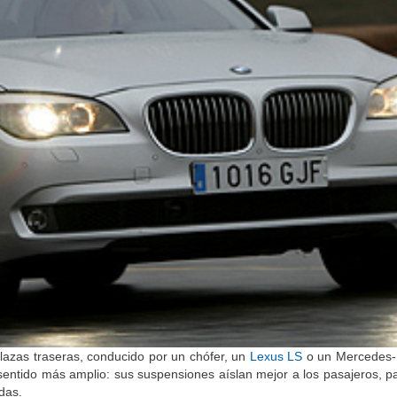
plazas traseras, conducido por un chófer, un
Lexus LS
o un Mercedes-
sentido más amplio: sus suspensiones aíslan mejor a los pasajeros, 
das.