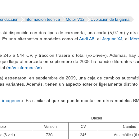
conducción
Información técnica
Motor V12
Evolución de la gama
stá disponible con dos tipos de carrocería, una corta (5,07 m) y otra 
. Es una alternativa a modelos como el
Audi A8
, el
Jaguar XJ
, el
Mer
e 245 a 544 CV, y tracción trasera o total («xDrive»). Además, hay 
 que llegó al mercado en septiembre de 2008 ha habido diferentes ca
al (
más información
).
arga) estrenaron, en septiembre de 2009, una caja de cambios automát
ras variantes. Además, tienen un aspecto exterior ligeramente distinto 
e imágenes
). Es similar al que se puede montar en otros modelos 
Diesel
bio
Versión
CV
Cambio
o (6 vel.)
730d
245
Automático (6 v