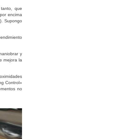
tanto, que
 por encima
s
). Supongo
rendimiento
maniobrar y
e mejora la
roximidades
ng Control»
lementos no