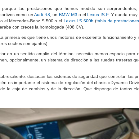
o porque las prestaciones que hemos medido son sorprendentes; 
eportivos como un
Audi R8
, un
BMW M3
o el
Lexus IS-F
. Y queda muy
omo el Mercedes-Benz S 500 o el
Lexus LS 600h
(
tabla de prestacione
peraba con creces la homologada (408 CV).
La primera es que tiene unos motores de excelente funcionamiento y 
tros coches semejantes).
ior en un sentido amplio del término: necesita menos espacio para 
nen, opcionalmente, un sistema de dirección a las ruedas traseras qu
obresaliente: destacan los sistemas de seguridad que controlan las p
én es importante el sistema de regulación del chasis «Dynamic Drivi
, de la caja de cambios y de la dirección. Que disponga de tantos e