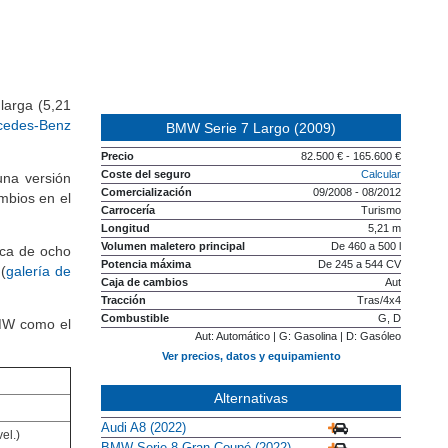
larga (5,21
cedes-Benz
BMW Serie 7 Largo (2009)
Precio
82.500 € - 165.600 €
Coste del seguro
Calcular
una versión
Comercialización
09/2008 - 08/2012
mbios en el
Carrocería
Turismo
Longitud
5,21 m
Volumen maletero principal
De 460 a 500 l
ica de ocho
Potencia máxima
De 245 a 544 CV
(
galería de
Caja de cambios
Aut
Tracción
Tras/4x4
Combustible
G, D
BMW como el
Aut: Automático | G: Gasolina | D: Gasóleo
Ver precios, datos y equipamiento
Alternativas
Audi A8 (2022)
el.)
BMW Serie 8 Gran Coupé (2022)