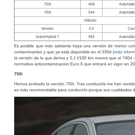
750i
408
Automátic
760i
544
Automátic
Híbrido
Versión
CV
Cam
ActiveHybrid 7
465
Automátic
Es posible que más adelante haya una versión de menor con
contaminantes y que ya está disponible en el 330d (
más infor
la versión de la que deriva y 0,1 l/100 km menos que el 740
normativa anticontaminación Euro 6 que entrará en vigor en 2
750i
Hemos probado la versión 750i. Tras conducirla me han venido 
es más recomendable para conducirlo porque sus cualidades d