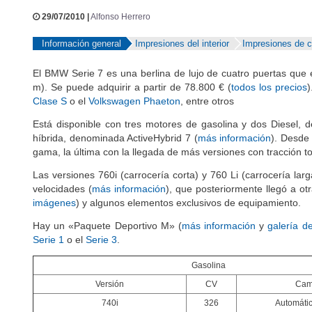
29/07/2010 |
Alfonso Herrero
Información general
Impresiones del interior
Impresiones de 
El BMW Serie 7 es una berlina de lujo de cuatro puertas que e
m). Se puede adquirir a partir de 78.800 € (
todos los precios
)
Clase S
o el
Volkswagen Phaeton
, entre otros
Está disponible con tres motores de gasolina y dos Diesel, d
híbrida, denominada ActiveHybrid 7 (
más información
). Desde
gama, la última con la llegada de más versiones con tracción tot
Las versiones 760i (carrocería corta) y 760 Li (carrocería l
velocidades (
más información
), que posteriormente llegó a ot
imágenes
) y algunos elementos exclusivos de equipamiento.
Hay un «Paquete Deportivo M» (
más información
y
galería d
Serie 1
o el
Serie 3
.
Gasolina
Versión
CV
Cam
740i
326
Automátic