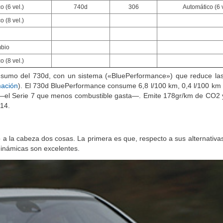
o (6 vel.)
740d
306
Automático (6 v
o (8 vel.)
bio
o (8 vel.)
sumo del 730d, con un sistema («BluePerformance») que reduce la
mación
). El 730d BluePerformance consume 6,8 l/100 km, 0,4 l/100 k
d —el Serie 7 que menos combustible gasta—. Emite 178gr/km de CO
2
014.
a la cabeza dos cosas. La primera es que, respecto a sus alternativas,
inámicas son excelentes.