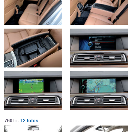
760Li -
12 fotos