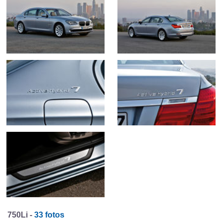
750Li -
33 fotos