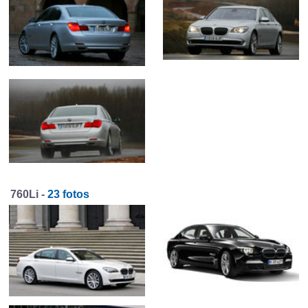
760Li -
23 fotos