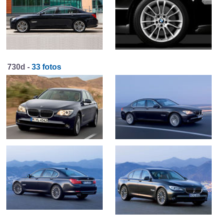
730d -
33 fotos