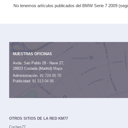
No tenemos artículos publicados del BMW Serie 7 2009 (según
NUESTRAS OFICINAS
Avda. San Pablo 28 - Nave 27,
28823 Coslada (Madrid)
Mapa
Administración:
91 724 05 70
Publicidad:
91 513 04 95
OTROS SITIOS DE LA RED KM77
Coches77