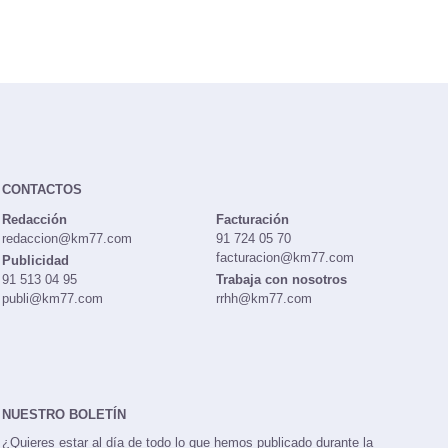
CONTACTOS
Redacción
Facturación
redaccion@km77.com
91 724 05 70
facturacion@km77.com
Publicidad
91 513 04 95
Trabaja con nosotros
publi@km77.com
rrhh@km77.com
NUESTRO BOLETÍN
¿Quieres estar al día de todo lo que hemos publicado durante la