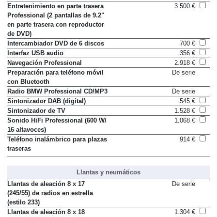
Entretenimiento en parte trasera
3.500 €
Professional (2 pantallas de 9.2"
en parte trasera con reproductor
de DVD)
Intercambiador DVD de 6 discos
700 €
Interfaz USB audio
356 €
Navegación Professional
2.918 €
Preparación para teléfono móvil
De serie
con Bluetooth
Radio BMW Professional CD/MP3
De serie
Sintonizador DAB (digital)
545 €
Sintonizador de TV
1.528 €
Sonido HiFi Professional (600 W/
1.068 €
16 altavoces)
Teléfono inalámbrico para plazas
914 €
traseras
Llantas y neumáticos
Llantas de aleación 8 x 17
De serie
(245/55) de radios en estrella
(estilo 233)
Llantas de aleación 8 x 18
1.304 €