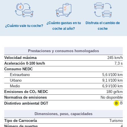
¿Cuánto gastas en tu
Disfruta el cambio de
¿Cuánto vale tu coche?
coche al año?
coche
Prestaciones y consumos homologados
Velocidad máxima
245 km/h
Aceleración 0-100 km/h
7,3 s
Consumo NEDC
Extraurbano
5,6 l/100 km
Urbano
9,1 l/100 km
Medio
6,9 l/100 km
Emisiones de CO₂ NEDC
180 gr/km
Normativa de emisiones
No disponible
B
Distintivo ambiental DGT
Dimensiones, peso, capacidades
Tipo de Carrocería
Turismo
Número de puertas
4