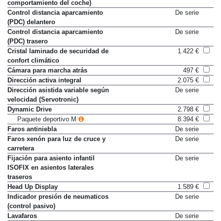
comportamiento del coche)
Control distancia aparcamiento
De serie
(PDC) delantero
Control distancia aparcamiento
De serie
(PDC) trasero
Cristal laminado de securidad de
1.422 €
confort climático
Cámara para marcha atrás
497 €
Dirección activa integral
2.075 €
Dirección asistida variable según
De serie
velocidad (Servotronic)
Dynamic Drive
2.798 €
Paquete deportivo M
8.394 €
Faros antiniebla
De serie
Faros xenón para luz de cruce y
De serie
carretera
Fijación para asiento infantil
De serie
ISOFIX en asientos laterales
traseros
Head Up Display
1.589 €
Indicador presión de neumaticos
De serie
(control pasivo)
Lavafaros
De serie