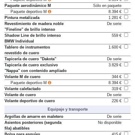
Paquete aerodinámico M
Sólo en paquete
Paquete deportivo M
8.394 €
Pintura metalizada
1.281 €
Revestimiento de madera noble
De serie
"Fineline" de brillo intenso
Shadow Line de brillo intenso
559 €
BMW Individual
Tablero de instrumentos
1.600 €
revestido de cuero
Tapicería de cuero "Dakota"
De serie
Tapicería de cuero exclusivo
3.829 €
"Nappa" con contenido ampliado
Volante M de cuero
344 €
Paquete deportivo M
8.394 €
Volante calefactado
319 €
Volante de cuero
De serie
Volante deportivo de cuero
226 €
Equipaje y transporte
Argollas de amarre en maletero
De serie
Asientos posteriores (segunda
No disponible
fila) abatibles
Bolsa para esquíes
415 €