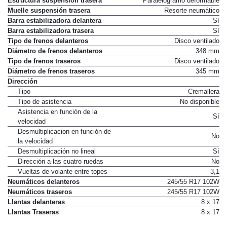
Estructura suspensión trasera
Paralelogramo deformable
Muelle suspensión trasera
Resorte neumático
Barra estabilizadora delantera
Sí
Barra estabilizadora trasera
Sí
Tipo de frenos delanteros
Disco ventilado
Diámetro de frenos delanteros
348 mm
Tipo de frenos traseros
Disco ventilado
Diámetro de frenos traseros
345 mm
Dirección
Tipo
Cremallera
Tipo de asistencia
No disponible
Asistencia en función de la
Sí
velocidad
Desmultiplicacion en función de
No
la velocidad
Desmultiplicación no lineal
Sí
Dirección a las cuatro ruedas
No
Vueltas de volante entre topes
3,1
Neumáticos delanteros
245/55 R17 102W
Neumáticos traseros
245/55 R17 102W
Llantas delanteras
8 x 17
Llantas Traseras
8 x 17