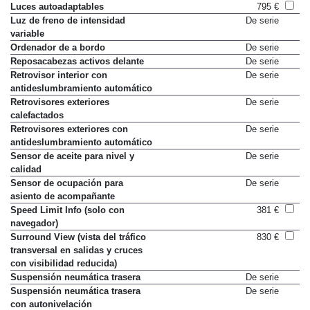
Luces autoadaptables
795 €
Luz de freno de intensidad
De serie
variable
Ordenador de a bordo
De serie
Reposacabezas activos delante
De serie
Retrovisor interior con
De serie
antideslumbramiento automático
Retrovisores exteriores
De serie
calefactados
Retrovisores exteriores con
De serie
antideslumbramiento automático
Sensor de aceite para nivel y
De serie
calidad
Sensor de ocupación para
De serie
asiento de acompañante
Speed Limit Info (solo con
381 €
navegador)
Surround View (vista del tráfico
830 €
transversal en salidas y cruces
con visibilidad reducida)
Suspensión neumática trasera
De serie
Suspensión neumática trasera
De serie
con autonivelación