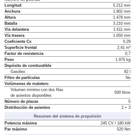
Longitud
5.212 mm
Anchura
1.902 mm
Altura
1.478 mm
Batalla
3.210 mm
Vía delantera
1.611 mm
Vía trasera
1.650 mm
Coeficiente Cx
0,29
Superficie frontal
2,41 m²
Factor de resistencia
0,7
Peso
1.975 kg
Depósito de combustible
Gasóleo
82 l
Filtro de partículas
No
Volúmenes de maletero
Volumen mínimo con dos filas
500 litros
de asientos disponibles
Número de plazas
5
Distribución de asientos
2 + 3
Resumen del sistema de propulsión
Potencia máxima
245 CV / 180 kW
Par máximo
520 Nm