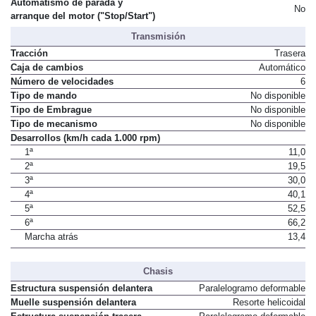
Automatismo de parada y
No
arranque del motor ("Stop/Start")
Transmisión
Tracción
Trasera
Caja de cambios
Automático
Número de velocidades
6
Tipo de mando
No disponible
Tipo de Embrague
No disponible
Tipo de mecanismo
No disponible
Desarrollos (km/h cada 1.000 rpm)
1ª
11,0
2ª
19,5
3ª
30,0
4ª
40,1
5ª
52,5
6ª
66,2
Marcha atrás
13,4
Chasis
Estructura suspensión delantera
Paralelogramo deformable
Muelle suspensión delantera
Resorte helicoidal