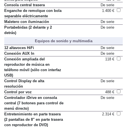
Consola central trasera
De serie
Enganche de remolque con bola
1.400 €
separable eléctricamente
Maletero con iluminación
De serie
Portabebidas (2 delante y 2
De serie
detrás)
Equipos de sonido y multimedia
12 altavoces HiFi
De serie
Conexión AUX In
De serie
Conexión ampliada del
118 €
reproductor de música en
teléfono móvil (sólo con interfaz
USB)
Control Display de alta
De serie
resolución
Control por voz
488 €
Controlador iDrive en consola
De serie
central (7 botones para control de
menú directo)
Entretenimiento en parte trasera
2.314 €
(2 pantallas de 8" en parte trasera
con reproductor de DVD)