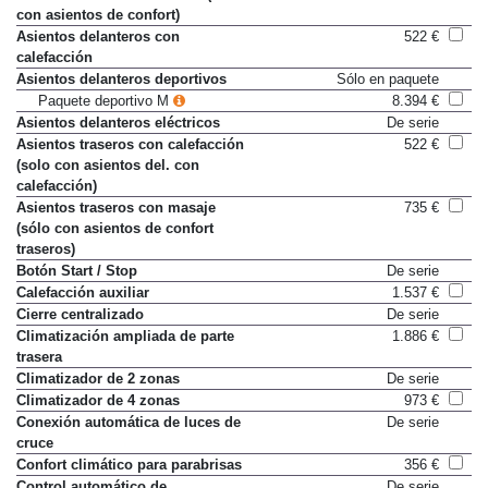
con asientos de confort)
Asientos delanteros con
522 €
calefacción
Asientos delanteros deportivos
Sólo en paquete
Paquete deportivo M
8.394 €
Asientos delanteros eléctricos
De serie
Asientos traseros con calefacción
522 €
(solo con asientos del. con
calefacción)
Asientos traseros con masaje
735 €
(sólo con asientos de confort
traseros)
Botón Start / Stop
De serie
Calefacción auxiliar
1.537 €
Cierre centralizado
De serie
Climatización ampliada de parte
1.886 €
trasera
Climatizador de 2 zonas
De serie
Climatizador de 4 zonas
973 €
Conexión automática de luces de
De serie
cruce
Confort climático para parabrisas
356 €
Control automático de
De serie