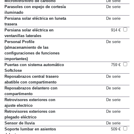
Microfiltro/filtro de carbono
De serie
Parasoles con espejo de cortesía
De serie
iluminado
Persiana solar eléctrica en luneta
De serie
trasera
Persiana solar eléctrica en
914 €
ventanillas laterales
Personal Profile
De serie
(almacenamiento de las
configuraciones de funciones
importantes)
Puertas con sistema automático
759 €
Softclose
Reposabrazos central trasero
De serie
abatible con compartimento
Reposabrazos delantero con
De serie
compartimento
Retrovisores exteriores con
De serie
ajuste electrico
Retrovisores exteriores con
De serie
plegado eléctrico
Sensor de lluvia
De serie
Soporte lumbar en asientos
509 €