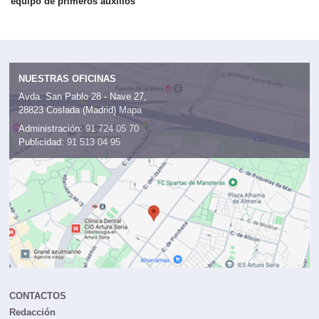
equipo de primeros auxilios
NUESTRAS OFICINAS
Avda. San Pablo 28 - Nave 27,
28823 Coslada (Madrid)
Mapa
Administración:
91 724 05 70
Publicidad:
91 513 04 95
CONTACTOS
Redacción