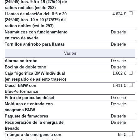
(245/45) tras. 9.5 x 19 (275/40) de
radios radiales (estilo 252)
Llantas de aleación del. 8.5 x 20
4.624 €
(245/40) tras. 10 x 20 (275/35) de
radios dobles (estilo 253)
Neumáticos con funcionamiento
De serie
en caso de avería
Tornillos antirrobo para llantas
De serie
Varios
Alarma antirrobo
De serie
Bocina de doble tono
De serie
Caja frigorífica BMW Individual
1.662 €
(en respaldo de asiento trasero)
Diesel BMW con
1.411 €
BluePerformance
Filtro de partículas diésel
De serie
Molduras de entrada con
De serie
anagrama BMW
Paquete de fumadores
De serie
Recuperación de la energía de
De serie
frenado
Triángulo de emergencia con
95 €