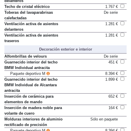
delanteros
Techo de cristal eléctrico
1.767 €
Toberas del lavaparabrisas
De serie
calefactadas
Ventilación activa de asientos
1.281 €
delanteros
Ventilación activa de asientos
1.281 €
traseros
Decoración exterior e interior
Alfombrillas de velours
De serie
Guarnecido interior del techo
451 €
BMW Individual antracita
Paquete deportivo M
8.394 €
Guarnecido interior del techo
1.899 €
BMW Individual de Alcantara
antracita
Inserción de cerámica para
652 €
elementos de mando
Inserción de madera noble para
164 €
volante de cuero
Molduras interiores de aluminio
Sólo en paquete
rectificado de precisión
Paquete deportivo M
8.394 €