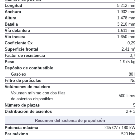
Longitud
5.212 mm
Anchura
1.902 mm
Altura
1.478 mm
Batalla
3.210 mm
Vía delantera
1.611 mm
Vía trasera
1.650 mm
Coeficiente Cx
0,29
Superficie frontal
2,41 m²
Factor de resistencia
0,7
Peso
1.975 kg
Depósito de combustible
Gasóleo
80 l
Filtro de partículas
No
Volúmenes de maletero
Volumen mínimo con dos filas
500 litros
de asientos disponibles
Número de plazas
5
Distribución de asientos
2 + 3
Resumen del sistema de propulsión
Potencia máxima
245 CV / 180 kW
Par máximo
520 Nm