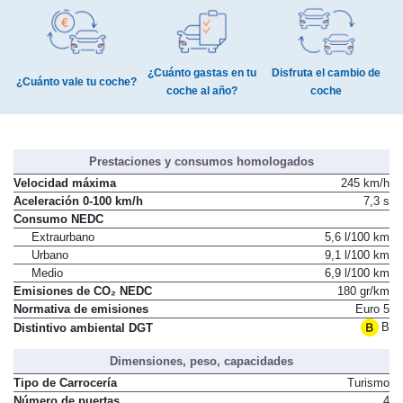
¿Cuánto gastas en tu
Disfruta el cambio de
¿Cuánto vale tu coche?
coche al año?
coche
Prestaciones y consumos homologados
Velocidad máxima
245 km/h
Aceleración 0-100 km/h
7,3 s
Consumo NEDC
Extraurbano
5,6 l/100 km
Urbano
9,1 l/100 km
Medio
6,9 l/100 km
Emisiones de CO₂ NEDC
180 gr/km
Normativa de emisiones
Euro 5
B
Distintivo ambiental DGT
Dimensiones, peso, capacidades
Tipo de Carrocería
Turismo
Número de puertas
4