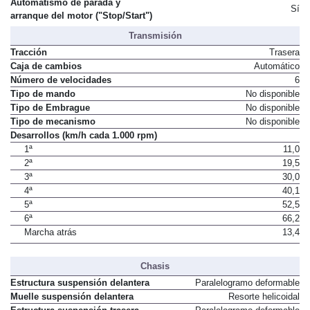
Automatismo de parada y
Sí
arranque del motor ("Stop/Start")
Transmisión
Tracción
Trasera
Caja de cambios
Automático
Número de velocidades
6
Tipo de mando
No disponible
Tipo de Embrague
No disponible
Tipo de mecanismo
No disponible
Desarrollos (km/h cada 1.000 rpm)
1ª
11,0
2ª
19,5
3ª
30,0
4ª
40,1
5ª
52,5
6ª
66,2
Marcha atrás
13,4
Chasis
Estructura suspensión delantera
Paralelogramo deformable
Muelle suspensión delantera
Resorte helicoidal