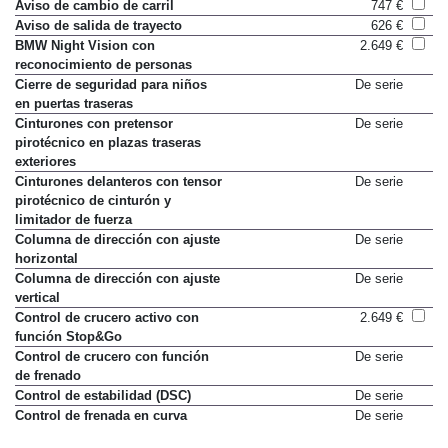
Aviso de cambio de carril
747 €
Aviso de salida de trayecto
626 €
BMW Night Vision con
2.649 €
reconocimiento de personas
Cierre de seguridad para niños
De serie
en puertas traseras
Cinturones con pretensor
De serie
pirotécnico en plazas traseras
exteriores
Cinturones delanteros con tensor
De serie
pirotécnico de cinturón y
limitador de fuerza
Columna de dirección con ajuste
De serie
horizontal
Columna de dirección con ajuste
De serie
vertical
Control de crucero activo con
2.649 €
función Stop&Go
Control de crucero con función
De serie
de frenado
Control de estabilidad (DSC)
De serie
Control de frenada en curva
De serie
(CBC)