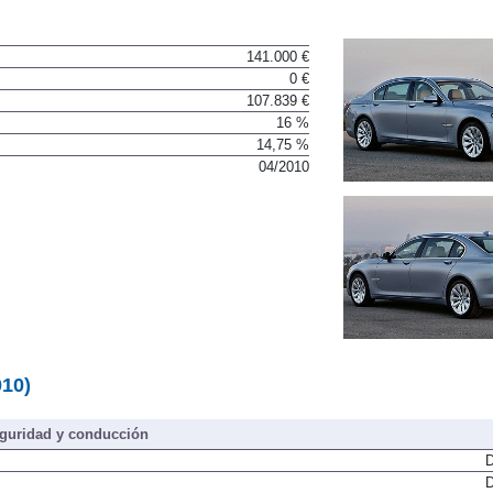
141.000 €
0 €
107.839 €
16 %
14,75 %
04/2010
010)
guridad y conducción
D