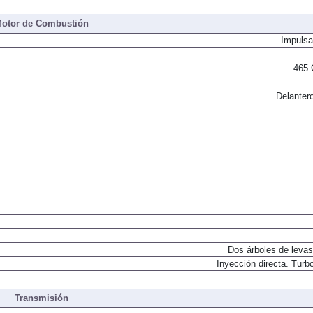
465 
otor de Combustión
Impulsa
465 
Delantero
Dos árboles de levas
Inyección directa. Turbo
Transmisión