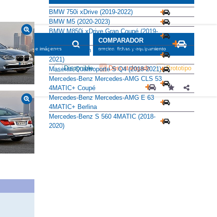
Alternativas
BMW 750i xDrive (2019-2022)
BMW M5 (2020-2023)
BMW M850i xDrive Gran Coupé (2019-
2022)
Lexus LS 500h Executive AWD (2017-
2021)
Maserati Quattroporte S Q4 (2018-2021)
Mercedes-Benz Mercedes-AMG CLS 53
4MATIC+ Coupé
Mercedes-Benz Mercedes-AMG E 63
4MATIC+ Berlina
Mercedes-Benz S 560 4MATIC (2018-
2020)