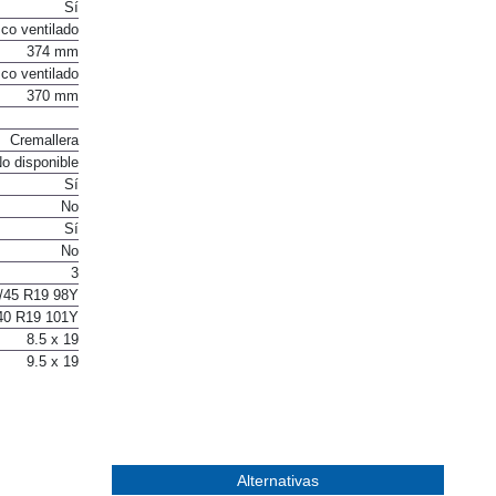
Sí
Sí
co ventilado
374 mm
co ventilado
370 mm
Cremallera
o disponible
Sí
No
Sí
No
3
/45 R19 98Y
40 R19 101Y
8.5 x 19
9.5 x 19