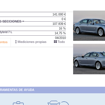
141.000 €
0 €
107.839 €
16 %
14,75 %
04/2010
RAMIENTAS DE AYUDA