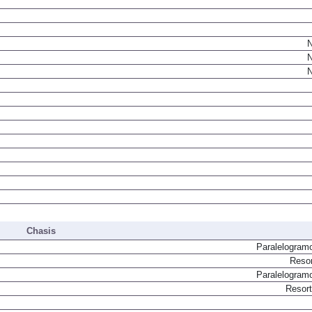
N
N
N
Chasis
Paralelogram
Resor
Paralelogram
Resor