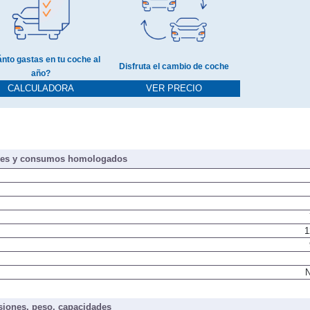
nto gastas en tu coche al
Disfruta el cambio de coche
año?
CALCULADORA
VER PRECIO
nes y consumos homologados
1
N