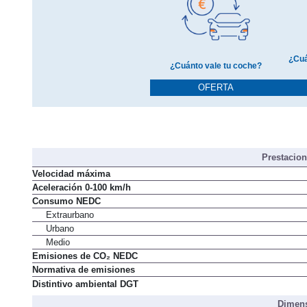
¿Cuá
¿Cuánto vale tu coche?
OFERTA
Prestacio
Velocidad máxima
Aceleración 0-100 km/h
Consumo NEDC
Extraurbano
Urbano
Medio
Emisiones de CO₂ NEDC
Normativa de emisiones
Distintivo ambiental DGT