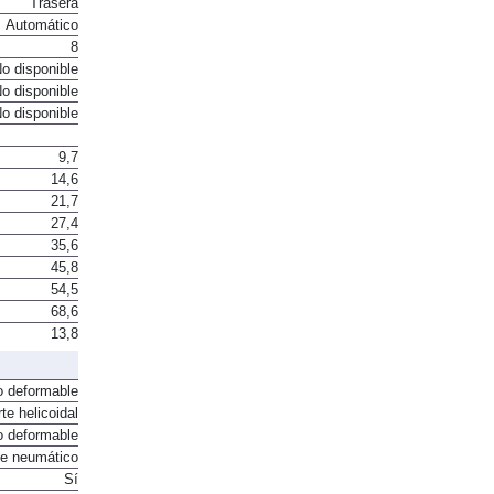
Trasera
Automático
8
o disponible
o disponible
o disponible
9,7
14,6
21,7
27,4
35,6
45,8
54,5
68,6
13,8
o deformable
te helicoidal
o deformable
te neumático