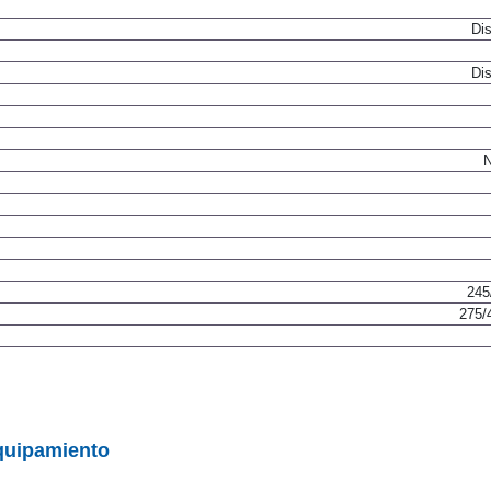
Dis
Dis
N
245
275/
quipamiento