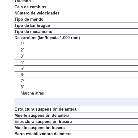
Tracción
Caja de cambios
Número de velocidades
Tipo de mando
Tipo de Embrague
Tipo de mecanismo
Desarrollos (km/h cada 1.000 rpm)
1ª
2ª
3ª
4ª
5ª
6ª
7ª
8ª
Marcha atrás
Estructura suspensión delantera
Muelle suspensión delantera
Estructura suspensión trasera
Muelle suspensión trasera