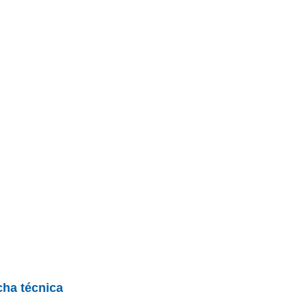
BU
S SECCIONES
infor
ybrid 7 L
Mediciones propias
Todo
entos
cha técnica