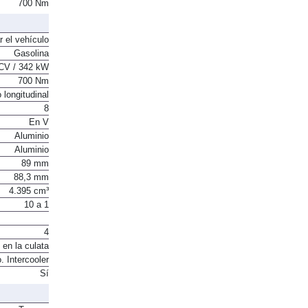
CV / 342 kW
700 Nm
r el vehículo
Gasolina
CV / 342 kW
700 Nm
 longitudinal
8
En V
Aluminio
Aluminio
89 mm
88,3 mm
4.395 cm³
10 a 1
4
 en la culata
. Intercooler
Sí