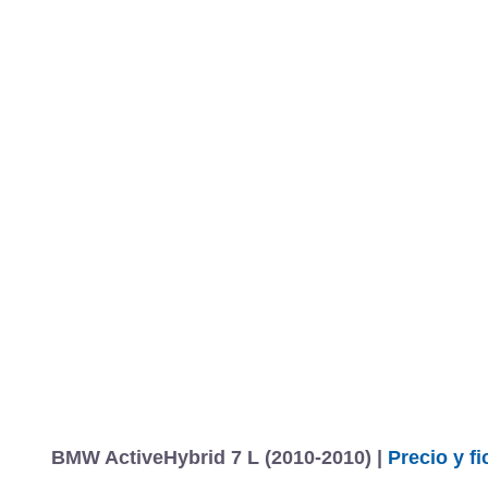
MARCAS
REVISTA/BLOG
OTRA
Inicio
Marcas
BMW
Serie 7
2009
Largo
Estándar
ActiveH
Información
Fotos
Precios, datos y equipami
BMW ActiveHybrid 7 L (2010-2010) |
Precio y fi