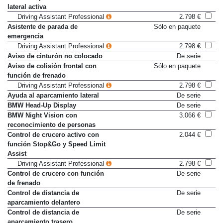
carril con protección anticolisión
lateral activa
Driving Assistant Professional
2.798 €
Asistente de parada de
Sólo en paquete
emergencia
Driving Assistant Professional
2.798 €
Aviso de cinturón no colocado
De serie
Aviso de colisión frontal con
Sólo en paquete
función de frenado
Driving Assistant Professional
2.798 €
Ayuda al aparcamiento lateral
De serie
BMW Head-Up Display
De serie
BMW Night Vision con
3.066 €
reconocimiento de personas
Control de crucero activo con
2.044 €
función Stop&Go y Speed Limit
Assist
Driving Assistant Professional
2.798 €
Control de crucero con función
De serie
de frenado
Control de distancia de
De serie
aparcamiento delantero
Control de distancia de
De serie