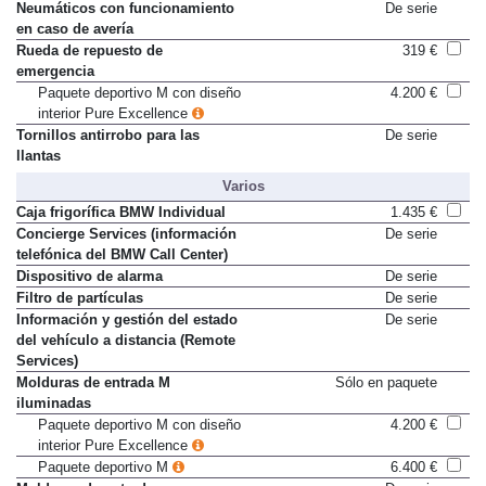
777)
Neumáticos con funcionamiento
De serie
en caso de avería
Rueda de repuesto de
319 €
emergencia
Paquete deportivo M con diseño
4.200 €
interior Pure Excellence
Tornillos antirrobo para las
De serie
llantas
Varios
Caja frigorífica BMW Individual
1.435 €
Concierge Services (información
De serie
telefónica del BMW Call Center)
Dispositivo de alarma
De serie
Filtro de partículas
De serie
Información y gestión del estado
De serie
del vehículo a distancia (Remote
Services)
Molduras de entrada M
Sólo en paquete
iluminadas
Paquete deportivo M con diseño
4.200 €
interior Pure Excellence
Paquete deportivo M
6.400 €