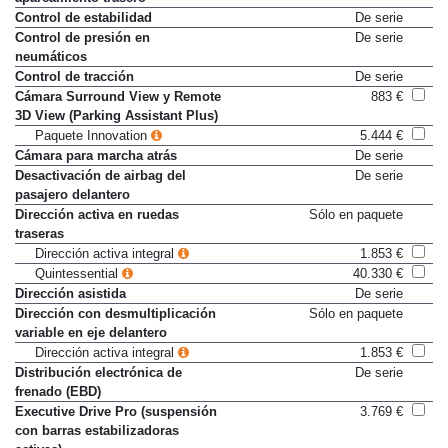
aparcamiento trasero
Control de estabilidad
De serie
Control de presión en
De serie
neumáticos
Control de tracción
De serie
Cámara Surround View y Remote
883 €
3D View (Parking Assistant Plus)
Paquete Innovation
5.444 €
Cámara para marcha atrás
De serie
Desactivación de airbag del
De serie
pasajero delantero
Dirección activa en ruedas
Sólo en paquete
traseras
Dirección activa integral
1.853 €
Quintessential
40.330 €
Dirección asistida
De serie
Dirección con desmultiplicación
Sólo en paquete
variable en eje delantero
Dirección activa integral
1.853 €
Distribución electrónica de
De serie
frenado (EBD)
Executive Drive Pro (suspensión
3.769 €
con barras estabilizadoras