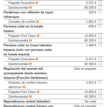
de 4 zonas)
Paquete Executive
5.471 €
Quintessential
40.330 €
Parabrisas con reflexión de rayos
319 €
infrarrojos
Cristales de confort
1.661 €
Persiana solar en la luneta
639 €
trasera
Paquete First Class
13.843 €
Quintessential
40.330 €
Persiana solar en lunas laterales
1.469 €
traseras (solo con persiana solar
en luneta trasera)
Paquete Executive
5.471 €
Quintessential
40.330 €
Regulación del asiento del
Sólo en paquete
acompañante desde asientos
traseros (Función Gentleman)
Asientos de confort traseros
2.811 €
eléctricos
Paquete First Class
13.843 €
Quintessential
40.330 €
Reposabrazos central delantero
De serie