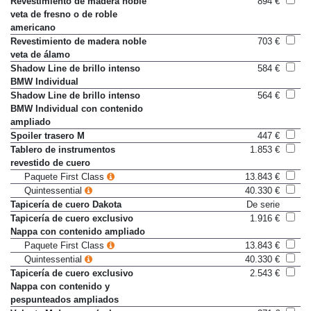
Revestimiento de madera noble
894 €
veta de fresno o de roble
americano
Revestimiento de madera noble
703 €
veta de álamo
Shadow Line de brillo intenso
584 €
BMW Individual
Shadow Line de brillo intenso
564 €
BMW Individual con contenido
ampliado
Spoiler trasero M
447 €
Tablero de instrumentos
1.853 €
revestido de cuero
Paquete First Class
13.843 €
Quintessential
40.330 €
Tapicería de cuero Dakota
De serie
Tapicería de cuero exclusivo
1.916 €
Nappa con contenido ampliado
Paquete First Class
13.843 €
Quintessential
40.330 €
Tapicería de cuero exclusivo
2.543 €
Nappa con contenido y
pespunteados ampliados