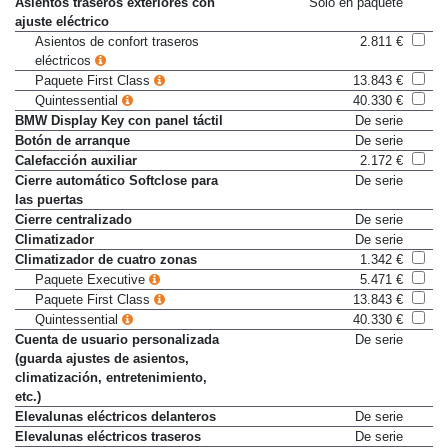
Asientos traseros exteriores con
Sólo en paquete
ajuste eléctrico
Asientos de confort traseros
2.811 €
eléctricos
Paquete First Class
13.843 €
Quintessential
40.330 €
BMW Display Key con panel táctil
De serie
Botón de arranque
De serie
Calefacción auxiliar
2.172 €
Cierre automático Softclose para
De serie
las puertas
Cierre centralizado
De serie
Climatizador
De serie
Climatizador de cuatro zonas
1.342 €
Paquete Executive
5.471 €
Paquete First Class
13.843 €
Quintessential
40.330 €
Cuenta de usuario personalizada
De serie
(guarda ajustes de asientos,
climatización, entretenimiento,
etc.)
Elevalunas eléctricos delanteros
De serie