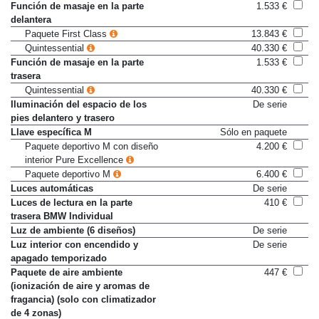
Elevalunas eléctricos traseros
De serie
Función de masaje en la parte
1.533 €
delantera
Paquete First Class
13.843 €
Quintessential
40.330 €
Función de masaje en la parte
1.533 €
trasera
Quintessential
40.330 €
Iluminación del espacio de los
De serie
pies delantero y trasero
Llave específica M
Sólo en paquete
Paquete deportivo M con diseño
4.200 €
interior Pure Excellence
Paquete deportivo M
6.400 €
Luces automáticas
De serie
Luces de lectura en la parte
410 €
trasera BMW Individual
Luz de ambiente (6 diseños)
De serie
Luz interior con encendido y
De serie
apagado temporizado
Paquete de aire ambiente
447 €
(ionización de aire y aromas de
fragancia) (solo con climatizador