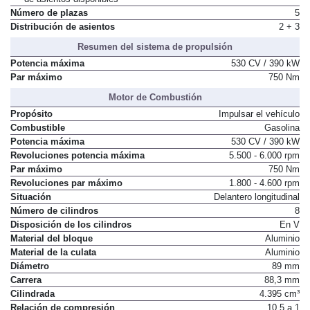
515 litros
de asientos disponibles
Número de plazas
5
Distribución de asientos
2 + 3
Resumen del sistema de propulsión
Potencia máxima
530 CV / 390 kW
Par máximo
750 Nm
Motor de Combustión
Propósito
Impulsar el vehículo
Combustible
Gasolina
Potencia máxima
530 CV / 390 kW
Revoluciones potencia máxima
5.500 - 6.000 rpm
Par máximo
750 Nm
Revoluciones par máximo
1.800 - 4.600 rpm
Situación
Delantero longitudinal
Número de cilindros
8
Disposición de los cilindros
En V
Material del bloque
Aluminio
Material de la culata
Aluminio
Diámetro
89 mm
Carrera
88,3 mm
Cilindrada
4.395 cm³