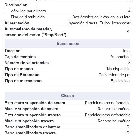
Relación de compresión
10,5 a 1
Distribución
Válvulas por cilindro
4
Tipo de distribución
Dos árboles de levas en la culata
Alimentación
Inyección directa. Turbo. Intercooler
Automatismo de parada y
Sí
arranque del motor ("Stop/Start")
Transmisión
Tracción
Total
Caja de cambios
Automático
Número de velocidades
8
Tipo de mando
No disponible
Tipo de Embrague
Convertidor de par
Tipo de mecanismo
Epicicloidal
Chasis
Estructura suspensión delantera
Paralelogramo deformable
Muelle suspensión delantera
Resorte neumático
Estructura suspensión trasera
Paralelogramo deformable
Muelle suspensión trasera
Resorte neumático
Barra estabilizadora delantera
Sí