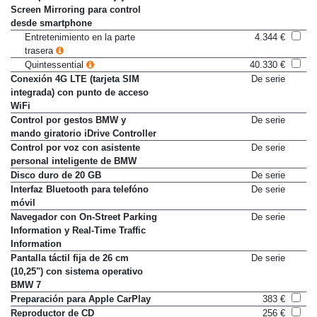
con reproductor Blu-Ray y
Screen Mirroring para control
desde smartphone
Entretenimiento en la parte
4.344 €
trasera
Quintessential
40.330 €
Conexión 4G LTE (tarjeta SIM
De serie
integrada) con punto de acceso
WiFi
Control por gestos BMW y
De serie
mando giratorio iDrive Controller
Control por voz con asistente
De serie
personal inteligente de BMW
Disco duro de 20 GB
De serie
Interfaz Bluetooth para telefóno
De serie
móvil
Navegador con On-Street Parking
De serie
Information y Real-Time Traffic
Information
Pantalla táctil fija de 26 cm
De serie
(10,25") con sistema operativo
BMW 7
Preparación para Apple CarPlay
383 €