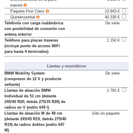
Entretenimiento en la parte
4.344 €
trasera
Paquete First Class
13.843 €
Quintessential
40.330 €
Telefonía con carga inalámbrica
De serie
con posibilidad de conexión con
antena exterior
Teléfono para plazas traseras
1.150 €
(incluye punto de acceso WiFi
para hasta 4 terminales)
Llantas y neumáticos
BMW Mobility System
De serie
(compresor de 12 V y producto
sellante)
Llantas de aleación BMW
1.781 €
Individual de 51 cm (delante
245/40 R20; detrás 275/35 R20) de
radios en V (estilo 649 I)
Llantas de aleación M de 48 cm
Sólo en paquete
(delante 245/45 R19, detrás 275/40
R19) de radios dobles (estilo 647