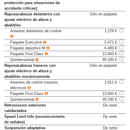
Protección activa (medidas de
De serie
protección para situaciones de
accidente críticas)
Reposacabezas delanteros con
Sólo en paquete
ajuste eléctrico de altura y
abatibles
Asientos delanteros de confort
1.278 €
Paquete Executive
5.471 €
Paquete deportivo M
6.400 €
Paquete First Class
13.843 €
Quintessential
40.330 €
Reposacabezas traseros con
Sólo en paquete
ajuste eléctrico de altura y
abatibles mecánicamente
Asientos de confort traseros
2.811 €
eléctricos
Paquete First Class
13.843 €
Quintessential
40.330 €
Retrovisores exteriores
De serie
calefactados
Speed Limit Info (reconocimiento
De serie
de señales)