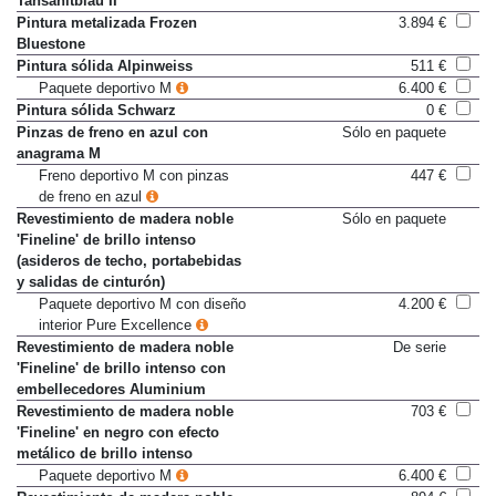
Tansanitblau II
Pintura metalizada Frozen
3.894 €
Bluestone
Pintura sólida Alpinweiss
511 €
Paquete deportivo M
6.400 €
Pintura sólida Schwarz
0 €
Pinzas de freno en azul con
Sólo en paquete
anagrama M
Freno deportivo M con pinzas
447 €
de freno en azul
Revestimiento de madera noble
Sólo en paquete
'Fineline' de brillo intenso
(asideros de techo, portabebidas
y salidas de cinturón)
Paquete deportivo M con diseño
4.200 €
interior Pure Excellence
Revestimiento de madera noble
De serie
'Fineline' de brillo intenso con
embellecedores Aluminium
Revestimiento de madera noble
703 €
'Fineline' en negro con efecto
metálico de brillo intenso
Paquete deportivo M
6.400 €