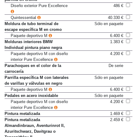
parrilla en cromo
Diseño exterior Pure Excellence
486 €
Quintessential
40.330 €
Moldura de tubo terminal de
Sólo en paquete
escape específica M en cromo
Paquete deportivo M
6.400 €
Molduras interiores BMW
1.383 €
Individual pintura piano negra
Paquete deportivo M con diseño
4.200 €
interior Pure Excellence
Parachoques en el color de la
De serie
carrocería
Parrilla específica M con laterales
Sólo en paquete
de varillas y válvulas en negro
Paquete deportivo M
6.400 €
Pedales en acero inoxidable
Sólo en paquete
Paquete deportivo M con diseño
4.200 €
interior Pure Excellence
Pintura metalizada
1.469 €
Pintura metalizada
2.459 €
Almandinbraun, Aventurinrot II,
Azuritschwarz, Davitgrau o