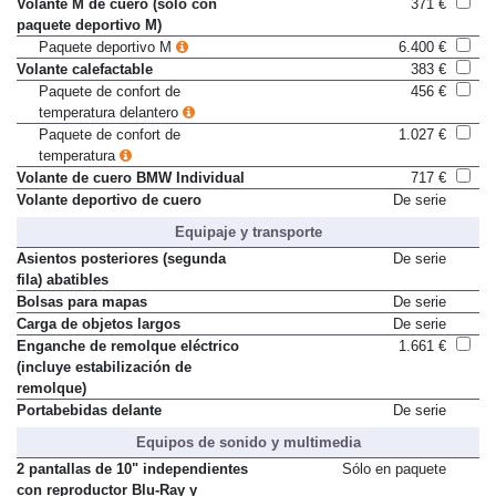
Volante M de cuero (solo con
371 €
paquete deportivo M)
Paquete deportivo M
6.400 €
Volante calefactable
383 €
Paquete de confort de
456 €
temperatura delantero
Paquete de confort de
1.027 €
temperatura
Volante de cuero BMW Individual
717 €
Volante deportivo de cuero
De serie
Equipaje y transporte
Asientos posteriores (segunda
De serie
fila) abatibles
Bolsas para mapas
De serie
Carga de objetos largos
De serie
Enganche de remolque eléctrico
1.661 €
(incluye estabilización de
remolque)
Portabebidas delante
De serie
Equipos de sonido y multimedia
2 pantallas de 10" independientes
Sólo en paquete