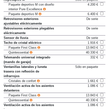
Reposapiés M
Sólo en paquete
Paquete deportivo M con diseño
4.200 €
interior Pure Excellence
Paquete deportivo M
6.400 €
Retrovisores exteriores
De serie
ajustables eléctricamente
Retrovisores exteriores plegables
De serie
eléctricamente
Sensor de lluvia
De serie
Techo de cristal eléctrico
1.916 €
Paquete First Class
13.843 €
Quintessential
40.330 €
Telemando universal integrado
332 €
(mando de garaje)
Ventanillas laterales y luneta
Sólo en paquete
trasera con reflexión de
infrarrojos
Cristales de confort
1.661 €
Ventilación activa de los asientos
1.086 €
delanteros
Paquete First Class
13.843 €
Quintessential
40.330 €