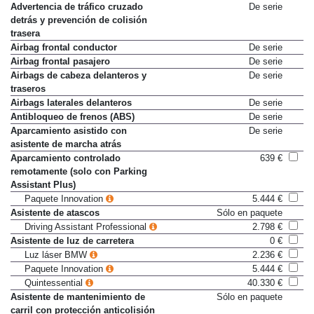
Driving Assistant Professional
2.798 €
Advertencia de tráfico cruzado
De serie
detrás y prevención de colisión
trasera
Airbag frontal conductor
De serie
Airbag frontal pasajero
De serie
Airbags de cabeza delanteros y
De serie
traseros
Airbags laterales delanteros
De serie
Antibloqueo de frenos (ABS)
De serie
Aparcamiento asistido con
De serie
asistente de marcha atrás
Aparcamiento controlado
639 €
remotamente (solo con Parking
Assistant Plus)
Paquete Innovation
5.444 €
Asistente de atascos
Sólo en paquete
Driving Assistant Professional
2.798 €
Asistente de luz de carretera
0 €
Luz láser BMW
2.236 €
Paquete Innovation
5.444 €
Quintessential
40.330 €
Asistente de mantenimiento de
Sólo en paquete