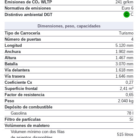
Combinado
10,6 l/100 km
Emisiones de CO₂ WLTP
241 gr/km
Normativa de emisiones
Euro 6
C
Distintivo ambiental DGT
Dimensiones, peso, capacidades
Tipo de Carrocería
Turismo
Número de puertas
4
Longitud
5.120 mm
Anchura
1.902 mm
Altura
1.467 mm
Batalla
3.070 mm
Vía delantera
1.618 mm
Vía trasera
1.646 mm
Coeficiente Cx
0,27
Superficie frontal
2,41 m²
Factor de resistencia
0,65
Peso
2.040 kg
Depósito de combustible
Gasolina
78 l
Filtro de partículas
Sí
Volúmenes de maletero
Volumen mínimo con dos filas