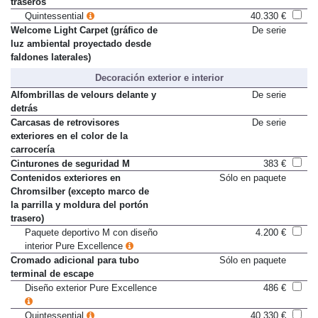
Ventilación activa de los asientos
1.086 €
traseros
Quintessential
40.330 €
Welcome Light Carpet (gráfico de
De serie
luz ambiental proyectado desde
faldones laterales)
Decoración exterior e interior
Alfombrillas de velours delante y
De serie
detrás
Carcasas de retrovisores
De serie
exteriores en el color de la
carrocería
Cinturones de seguridad M
383 €
Contenidos exteriores en
Sólo en paquete
Chromsilber (excepto marco de
la parrilla y moldura del portón
trasero)
Paquete deportivo M con diseño
4.200 €
interior Pure Excellence
Cromado adicional para tubo
Sólo en paquete
terminal de escape
Diseño exterior Pure Excellence
486 €