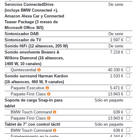
Reproductor de CD
256 €
Servicios ConnectedDrive
De serie
(incluye BMW Connected +),
Amazon Alexa Car y Connected
Teaser Package (3 meses de
Microsoft Office 365)
Sintonizador DAB
De serie
Sintonizador de TV
1.597 €
Sonido HiFi (12 altavoces, 205 W)
De serie
Sonido envolvente Bowers &
7.219 €
Wilkins Diamond (16 altavoces,
1400 W, 10 canales)
Quintessential
40.330 €
Sonido surround Harman Kardon
1.533 €
(16 altavoces, 460 W, 9 canales)
Paquete Executive
5.471 €
Paquete First Class
13.843 €
Soporte de carga Snap-In para
Sólo en paquete
tablet
BMW Touch Command
639 €
Paquete First Class
13.843 €
Tablet de 7" con control táctil
Sólo en paquete
BMW Touch Command
639 €