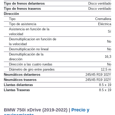
Barra estabilizadora trasera
Sí
Tipo de frenos delanteros
Disco ventilado
Tipo de frenos traseros
Disco ventilado
Dirección
Tipo
Cremallera
Tipo de asistencia
Eléctrica
Asistencia en función de la
Sí
velocidad
Desmultiplicacion en función de
No
la velocidad
Desmultiplicación no lineal
No
Desmultiplicación de la
16,3
dirección
Dirección a las cuatro ruedas
No
Diámetro de giro entre paredes
12,5 m
Neumáticos delanteros
245/45 R19 102Y
Neumáticos traseros
245/45 R19 102Y
Llantas delanteras
8.5 x 19
Llantas Traseras
8.5 x 19
BMW 750i xDrive (2019-2022) |
Precio y