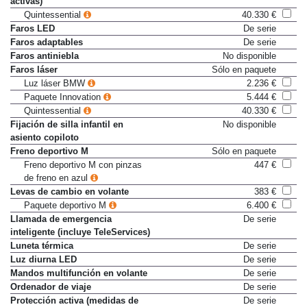
activas)
Quintessential
40.330 €
Faros LED
De serie
Faros adaptables
De serie
Faros antiniebla
No disponible
Faros láser
Sólo en paquete
Luz láser BMW
2.236 €
Paquete Innovation
5.444 €
Quintessential
40.330 €
Fijación de silla infantil en
No disponible
asiento copiloto
Freno deportivo M
Sólo en paquete
Freno deportivo M con pinzas
447 €
de freno en azul
Levas de cambio en volante
383 €
Paquete deportivo M
6.400 €
Llamada de emergencia
De serie
inteligente (incluye TeleServices)
Luneta térmica
De serie
Luz diurna LED
De serie
Mandos multifunción en volante
De serie
Ordenador de viaje
De serie