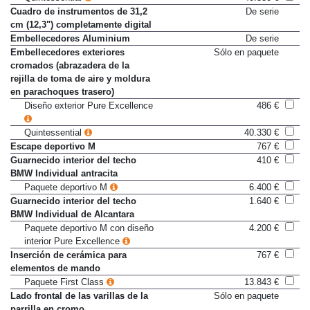
Quintessential
40.330 €
Cuadro de instrumentos de 31,2
De serie
cm (12,3") completamente digital
Embellecedores Aluminium
De serie
Embellecedores exteriores
Sólo en paquete
cromados (abrazadera de la
rejilla de toma de aire y moldura
en parachoques trasero)
Diseño exterior Pure Excellence
486 €
Quintessential
40.330 €
Escape deportivo M
767 €
Guarnecido interior del techo
410 €
BMW Individual antracita
Paquete deportivo M
6.400 €
Guarnecido interior del techo
1.640 €
BMW Individual de Alcantara
Paquete deportivo M con diseño
4.200 €
interior Pure Excellence
Inserción de cerámica para
767 €
elementos de mando
Paquete First Class
13.843 €
Lado frontal de las varillas de la
Sólo en paquete