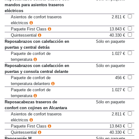
Reposabrazos central trasero con
Sólo en paquete
mandos para asientos traseros
eléctricos
Asientos de confort traseros
2.811 €
eléctricos
Paquete First Class
13.843 €
Quintessential
40.330 €
Reposabrazos con calefacción en
Sólo en paquete
puertas y central detrás
Paquete de confort de
1.027 €
temperatura
Reposabrazos con calefacción en
Sólo en paquete
puertas y consola central delante
Paquete de confort de
456 €
temperatura delantero
Paquete de confort de
1.027 €
temperatura
Reposacabezas traseros de
Sólo en paquete
confort con cojines en Alcantara
Asientos de confort traseros
2.811 €
eléctricos
Paquete First Class
13.843 €
Quintessential
40.330 €