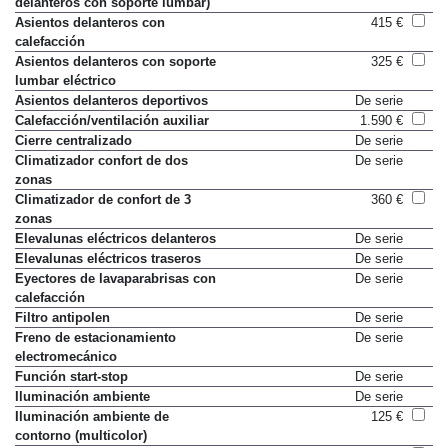
delanteros con soporte lumbar)
Asientos delanteros con
415 €
calefacción
Asientos delanteros con soporte
325 €
lumbar eléctrico
Asientos delanteros deportivos
De serie
Calefacción/ventilación auxiliar
1.590 €
Cierre centralizado
De serie
Climatizador confort de dos
De serie
zonas
Climatizador de confort de 3
360 €
zonas
Elevalunas eléctricos delanteros
De serie
Elevalunas eléctricos traseros
De serie
Eyectores de lavaparabrisas con
De serie
calefacción
Filtro antipolen
De serie
Freno de estacionamiento
De serie
electromecánico
Función start-stop
De serie
Iluminación ambiente
De serie
Iluminación ambiente de
125 €