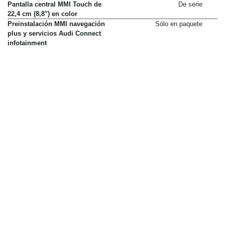
Paquete Técnico
2.500 €
Pantalla central MMI Touch de
De serie
22,4 cm (8,8") en color
Preinstalación MMI navegación
Sólo en paquete
plus y servicios Audi Connect
infotainment
Paquete Connectivity + Audi
650 €
Virtual Cockpit (solo con Audi
smartphone interface + Audi
connect)
Puerto USB Tipo A para carga de
De serie
dispositivos
Toma de corriente de 12 V y 2
90 €
USB-C para plazas traseras
Llantas y neumáticos
Herramientas de a bordo y gato
30 €
Kit antipinchazos
De serie
Llantas de aleación 46 cm (235/55
0 €
R18) de 5 radios dobles (C2I)
Llantas de aleación 46 cm (235/55
De serie
R18) de 5 radios en Y (C3P)
Llantas de aleación 46 cm (235/55
0 €
R18) diseño S de 5 radios en V