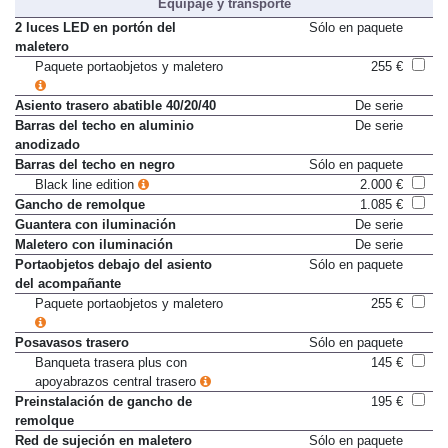
Equipaje y transporte
2 luces LED en portón del
Sólo en paquete
maletero
Paquete portaobjetos y maletero
255 €
Asiento trasero abatible 40/20/40
De serie
Barras del techo en aluminio
De serie
anodizado
Barras del techo en negro
Sólo en paquete
Black line edition
2.000 €
Gancho de remolque
1.085 €
Guantera con iluminación
De serie
Maletero con iluminación
De serie
Portaobjetos debajo del asiento
Sólo en paquete
del acompañante
Paquete portaobjetos y maletero
255 €
Posavasos trasero
Sólo en paquete
Banqueta trasera plus con
145 €
apoyabrazos central trasero
Preinstalación de gancho de
195 €
remolque