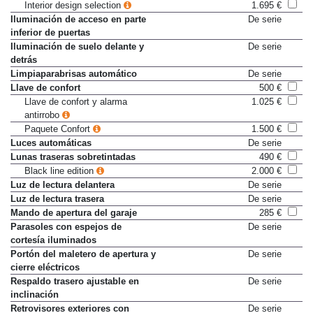
contorno (multicolor)
Interior design selection
1.695 €
Iluminación de acceso en parte
De serie
inferior de puertas
Iluminación de suelo delante y
De serie
detrás
Limpiaparabrisas automático
De serie
Llave de confort
500 €
Llave de confort y alarma
1.025 €
antirrobo
Paquete Confort
1.500 €
Luces automáticas
De serie
Lunas traseras sobretintadas
490 €
Black line edition
2.000 €
Luz de lectura delantera
De serie
Luz de lectura trasera
De serie
Mando de apertura del garaje
285 €
Parasoles con espejos de
De serie
cortesía iluminados
Portón del maletero de apertura y
De serie
cierre eléctricos
Respaldo trasero ajustable en
De serie
inclinación