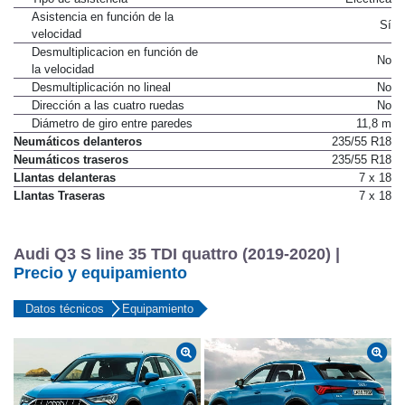
Tipo de asistencia
Eléctrica
Asistencia en función de la
Sí
velocidad
Desmultiplicacion en función de
No
la velocidad
Desmultiplicación no lineal
No
Dirección a las cuatro ruedas
No
Diámetro de giro entre paredes
11,8 m
Neumáticos delanteros
235/55 R18
Neumáticos traseros
235/55 R18
Llantas delanteras
7 x 18
Llantas Traseras
7 x 18
Audi Q3 S line 35 TDI quattro (2019-2020) |
Precio y equipamiento
Datos técnicos
Equipamiento