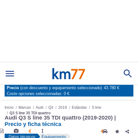
Marcas
Comparador de coches
Precio
(con descuento y equipamiento seleccionado)
43.780 €
Inicio
Marcas
Audi
Q3
2019
Estándar
S line
Coste opciones seleccionadas:
0 €
Q3 S line 35 TDI quattro
Audi Q3 S line 35 TDI quattro (2019-2020) |
Precio y ficha técnica