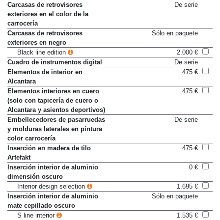
Paquete Técnico
2.500 €
Carcasas de retrovisores
De serie
exteriores en el color de la
carrocería
Carcasas de retrovisores
Sólo en paquete
exteriores en negro
Black line edition
2.000 €
Cuadro de instrumentos digital
De serie
Elementos de interior en
475 €
Alcantara
Elementos interiores en cuero
475 €
(solo con tapicería de cuero o
Alcantara y asientos deportivos)
Embellecedores de pasarruedas
De serie
y molduras laterales en pintura
color carrocería
Inserción en madera de tilo
475 €
Artefakt
Inserción interior de aluminio
0 €
dimensión oscuro
Interior design selection
1.695 €
Inserción interior de aluminio
Sólo en paquete
mate cepillado oscuro