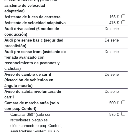
el centro del carril) (solo con
asistente de velocidad
adaptativo)
Asistente de luces de carretera
165 €
Asistente de velocidad adaptativo
475 €
Audi drive select (6 modos de
De serie
conducción)
Audi pre sense basic (seguridad
De serie
precolisión)
Audi pre sense front (asistente de
De serie
frenada avanzado con
reconocimiento de peatones y
ciclistas)
Aviso de cambio de carril
De serie
(detección de vehículos en
ángulo muerto)
Aviso de salida involuntaria de
De serie
carril
Camara de marcha atrás (solo
500 €
con paq. Confort)
Cámaras 360º (solo con
975 €
retrovisores plegables
eléctricamente o paq. Confort,