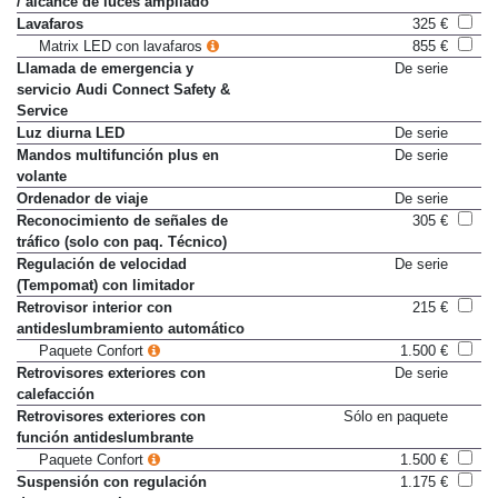
/ alcance de luces ampliado
Lavafaros
325 €
Matrix LED con lavafaros
855 €
Llamada de emergencia y
De serie
servicio Audi Connect Safety &
Service
Luz diurna LED
De serie
Mandos multifunción plus en
De serie
volante
Ordenador de viaje
De serie
Reconocimiento de señales de
305 €
tráfico (solo con paq. Técnico)
Regulación de velocidad
De serie
(Tempomat) con limitador
Retrovisor interior con
215 €
antideslumbramiento automático
Paquete Confort
1.500 €
Retrovisores exteriores con
De serie
calefacción
Retrovisores exteriores con
Sólo en paquete
función antideslumbrante
Paquete Confort
1.500 €