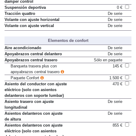
Suspensión con regulación
1.175 €
damper control
Suspensión deportiva
0 €
Tracción quattro
De serie
Volante con ajuste horizontal
De serie
Volante con ajuste vertical
De serie
Elementos de confort
Aire acondicionado
De serie
Apoyabrazos central delantero
De serie
Apoyabrazos central trasero
Sólo en paquete
Banqueta trasera plus con
145 €
apoyabrazos central trasero
Paquete Confort
1.500 €
Asiento del conductor con ajuste
470 €
eléctrico (solo con asientos
delanteros con soporte lumbar)
Asiento trasero con ajuste
De serie
longitudinal
Asientos delanteros con ajuste
De serie
de altura
Asientos delanteros con ajuste
855 €
eléctrico (solo con asientos