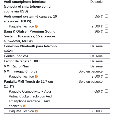
inducción y apoyo LTE
Audi smartphone interface
De serie
(conecta el smartphone con el
coche vía USB)
Audi sound system (6 canales, 10
355 €
altavoces, 180 W)
Paquete Técnico
2.500 €
Bang & Olufsen Premium Sound
965 €
System (16 canales, 15 altavoces,
subwoofer, 680 W)
Conexión Bluetooth para teléfono
De serie
móvil
Control por voz
De serie
Lector de tarjeta SDXC
De serie
MMI Radio Plus
De serie
MMI navegación plus
Sólo en paquete
Paquete Técnico
2.500 €
Pantalla MMI Touch de 25,7 cm
Sólo en paquete
(10,1")
Paquete Connectivity + Audi
650 €
Virtual Cockpit (solo con Audi
smartphone interface + Audi
connect)