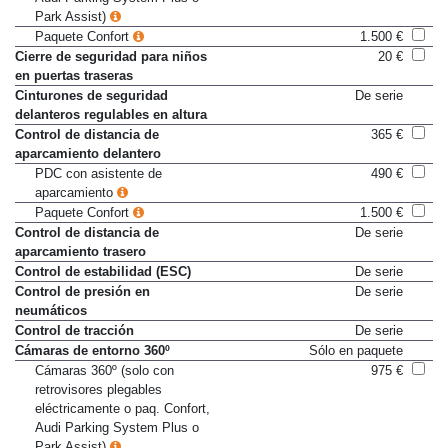
Audi Parking System Plus o
Park Assist)
Paquete Confort
1.500 €
Cierre de seguridad para niños
20 €
en puertas traseras
Cinturones de seguridad
De serie
delanteros regulables en altura
Control de distancia de
365 €
aparcamiento delantero
PDC con asistente de
490 €
aparcamiento
Paquete Confort
1.500 €
Control de distancia de
De serie
aparcamiento trasero
Control de estabilidad (ESC)
De serie
Control de presión en
De serie
neumáticos
Control de tracción
De serie
Cámaras de entorno 360º
Sólo en paquete
Cámaras 360º (solo con
975 €
retrovisores plegables
eléctricamente o paq. Confort,
Audi Parking System Plus o