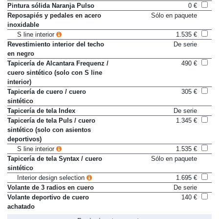
Turbo
Pintura sólida Naranja Pulso
0 €
Reposapiés y pedales en acero
Sólo en paquete
inoxidable
S line interior
1.535 €
Revestimiento interior del techo
De serie
en negro
Tapicería de Alcantara Frequenz /
490 €
cuero sintético (solo con S line
interior)
Tapicería de cuero / cuero
305 €
sintético
Tapicería de tela Index
De serie
Tapicería de tela Puls / cuero
1.345 €
sintético (solo con asientos
deportivos)
S line interior
1.535 €
Tapicería de tela Syntax / cuero
Sólo en paquete
sintético
Interior design selection
1.695 €
Volante de 3 radios en cuero
De serie
Volante deportivo de cuero
140 €
achatado