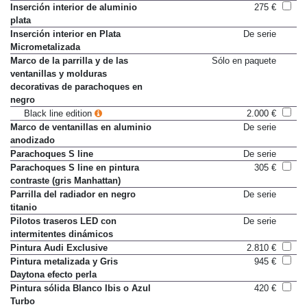
S line interior
1.535 €
Inserción interior de aluminio
275 €
plata
Inserción interior en Plata
De serie
Micrometalizada
Marco de la parrilla y de las
Sólo en paquete
ventanillas y molduras
decorativas de parachoques en
negro
Black line edition
2.000 €
Marco de ventanillas en aluminio
De serie
anodizado
Parachoques S line
De serie
Parachoques S line en pintura
305 €
contraste (gris Manhattan)
Parrilla del radiador en negro
De serie
titanio
Pilotos traseros LED con
De serie
intermitentes dinámicos
Pintura Audi Exclusive
2.810 €
Pintura metalizada y Gris
945 €
Daytona efecto perla
Pintura sólida Blanco Ibis o Azul
420 €