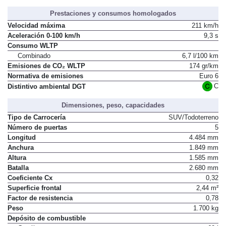
Prestaciones y consumos homologados
Velocidad máxima
211 km/h
Aceleración 0-100 km/h
9,3 s
Consumo WLTP
Combinado
6,7 l/100 km
Emisiones de CO₂ WLTP
174 gr/km
Normativa de emisiones
Euro 6
C
Distintivo ambiental DGT
Dimensiones, peso, capacidades
Tipo de Carrocería
SUV/Todoterreno
Número de puertas
5
Longitud
4.484 mm
Anchura
1.849 mm
Altura
1.585 mm
Batalla
2.680 mm
Coeficiente Cx
0,32
Superficie frontal
2,44 m²
Factor de resistencia
0,78
Peso
1.700 kg