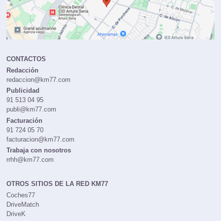
CONTACTOS
Redacción
redaccion@km77.com
Publicidad
91 513 04 95
publi@km77.com
Facturación
91 724 05 70
facturacion@km77.com
Trabaja con nosotros
rrhh@km77.com
OTROS SITIOS DE LA RED KM77
Coches77
DriveMatch