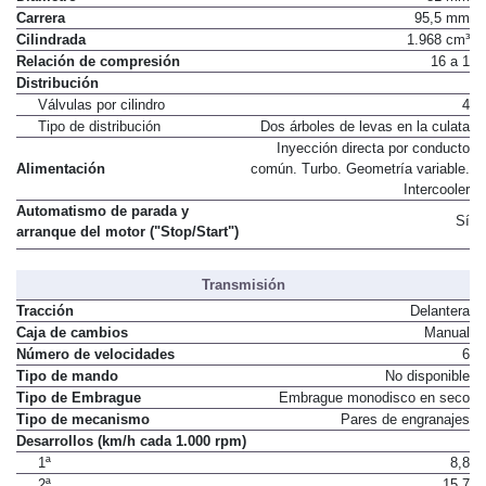
Diámetro
81 mm
Carrera
95,5 mm
Cilindrada
1.968 cm³
Relación de compresión
16 a 1
Distribución
Válvulas por cilindro
4
Tipo de distribución
Dos árboles de levas en la culata
Inyección directa por conducto
Alimentación
común. Turbo. Geometría variable.
Intercooler
Automatismo de parada y
Sí
arranque del motor ("Stop/Start")
Transmisión
Tracción
Delantera
Caja de cambios
Manual
Número de velocidades
6
Tipo de mando
No disponible
Tipo de Embrague
Embrague monodisco en seco
Tipo de mecanismo
Pares de engranajes
Desarrollos (km/h cada 1.000 rpm)
1ª
8,8