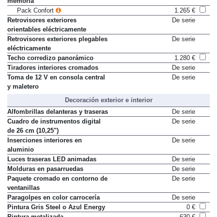
memoria
Pack Confort
1.265 €
Retrovisores exteriores
De serie
orientables eléctricamente
Retrovisores exteriores plegables
De serie
eléctricamente
Techo corredizo panorámico
1.280 €
Tiradores interiores cromados
De serie
Toma de 12 V en consola central
De serie
y maletero
Decoración exterior e interior
Alfombrillas delanteras y traseras
De serie
Cuadro de instrumentos digital
De serie
de 26 cm (10,25")
Inserciones interiores en
De serie
aluminio
Luces traseras LED animadas
De serie
Molduras en pasarruedas
De serie
Paquete cromado en contorno de
De serie
ventanillas
Paragolpes en color carrocería
De serie
Pintura Gris Steel o Azul Energy
0 €