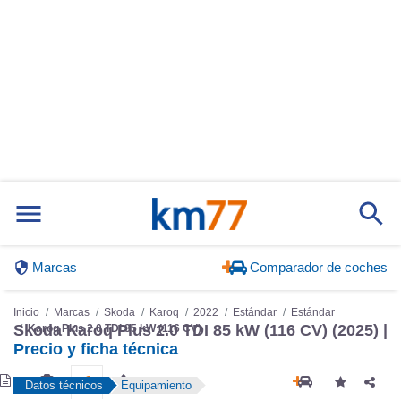
Marcas
Comparador de coches
Inicio
Marcas
Skoda
Karoq
2022
Estándar
Estándar
Skoda Karoq Plus 2.0 TDI 85 kW (116 CV) (2025) |
Karoq Plus 2.0 TDI 85 kW (116 CV)
Precio y ficha técnica
Datos técnicos
Equipamiento