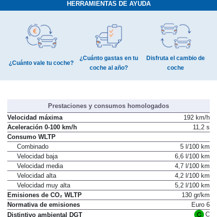
HERRAMIENTAS DE AYUDA
¿Cuánto gastas en tu
Disfruta el cambio de
¿Cuánto vale tu coche?
coche al año?
coche
Prestaciones y consumos homologados
Velocidad máxima
192 km/h
Aceleración 0-100 km/h
11,2 s
Consumo WLTP
Combinado
5 l/100 km
Velocidad baja
6,6 l/100 km
Velocidad media
4,7 l/100 km
Velocidad alta
4,2 l/100 km
Velocidad muy alta
5,2 l/100 km
Emisiones de CO₂ WLTP
130 gr/km
Normativa de emisiones
Euro 6