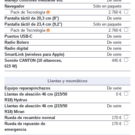
Manejo controles mediante voz
De serie
Navegador
Sólo en paquete
Pack de Tecnología
2.760 €
Pantalla táctil de 20,3 cm (8")
De serie
Pantalla táctil de 23,4 cm (9,2")
Sólo en paquete
Pack de Tecnología
2.760 €
Puertos USB-C
De serie
Radio Bolero
De serie
Radio digital
De serie
SmartLink (wireless para Apple)
De serie
Sonido CANTON (10 altavoces,
445 €
615 W)
Llantas y neumáticos
Equipo reparapinchazos
De serie
Llantas de aleación 46 cm (215/50
0 €
R18) Hydrus
Llantas de aleación 46 cm (215/50
De serie
R18) Miran
Rueda de recambio normal
170 €
Rueda de repuesto de
170 €
emergencia