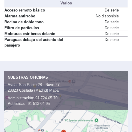
Varios
Acceso remoto básico
De serie
Alarma antirrobo
No disponible
Bocina de doble tono
De serie
Filtro de partículas
De serie
Molduras estriberas delante
De serie
Paraguas debajo del asiento del
De serie
pasajero
NUESTRAS OFICINAS
Avda. San Pablo 28 - Nave 27,
28823 Coslada (Madrid)
Mapa
Administración:
91 724 05 70
Publicidad:
91 513 04 95