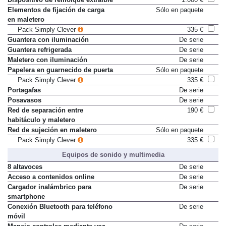
Dispositivo de remolque extraíble
1.080 €
Elementos de fijación de carga
Sólo en paquete
en maletero
Pack Simply Clever
335 €
Guantera con iluminación
De serie
Guantera refrigerada
De serie
Maletero con iluminación
De serie
Papelera en guarnecido de puerta
Sólo en paquete
Pack Simply Clever
335 €
Portagafas
De serie
Posavasos
De serie
Red de separación entre
190 €
habitáculo y maletero
Red de sujeción en maletero
Sólo en paquete
Pack Simply Clever
335 €
Equipos de sonido y multimedia
8 altavoces
De serie
Acceso a contenidos online
De serie
Cargador inalámbrico para
De serie
smartphone
Conexión Bluetooth para teléfono
De serie
móvil