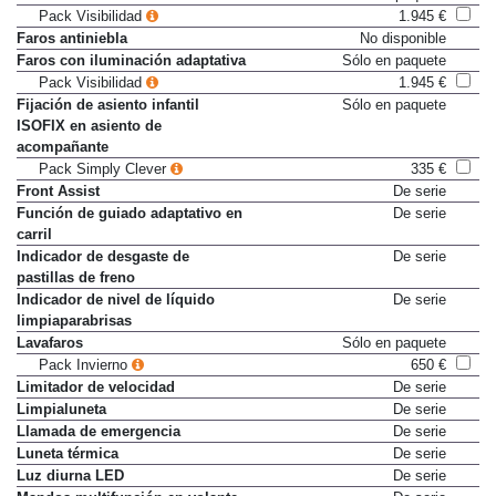
Faros Matrix LED
Sólo en paquete
Pack Visibilidad
1.945 €
Faros antiniebla
No disponible
Faros con iluminación adaptativa
Sólo en paquete
Pack Visibilidad
1.945 €
Fijación de asiento infantil
Sólo en paquete
ISOFIX en asiento de
acompañante
Pack Simply Clever
335 €
Front Assist
De serie
Función de guiado adaptativo en
De serie
carril
Indicador de desgaste de
De serie
pastillas de freno
Indicador de nivel de líquido
De serie
limpiaparabrisas
Lavafaros
Sólo en paquete
Pack Invierno
650 €
Limitador de velocidad
De serie
Limpialuneta
De serie
Llamada de emergencia
De serie
Luneta térmica
De serie
Luz diurna LED
De serie