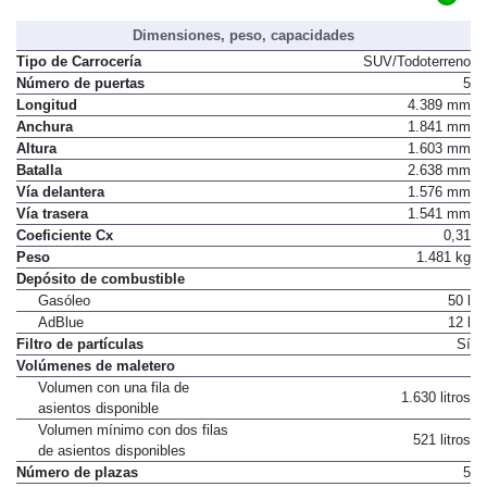
C
Distintivo ambiental DGT
Dimensiones, peso, capacidades
Tipo de Carrocería
SUV/Todoterreno
Número de puertas
5
Longitud
4.389 mm
Anchura
1.841 mm
Altura
1.603 mm
Batalla
2.638 mm
Vía delantera
1.576 mm
Vía trasera
1.541 mm
Coeficiente Cx
0,31
Peso
1.481 kg
Depósito de combustible
Gasóleo
50 l
AdBlue
12 l
Filtro de partículas
Sí
Volúmenes de maletero
Volumen con una fila de
1.630 litros
asientos disponible
Volumen mínimo con dos filas
521 litros
de asientos disponibles