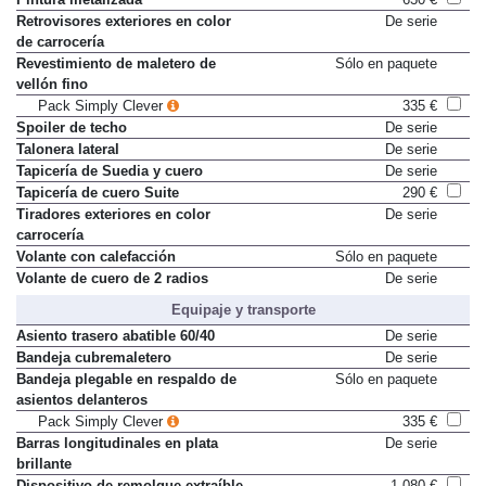
Pintura metalizada
630 €
Retrovisores exteriores en color
De serie
de carrocería
Revestimiento de maletero de
Sólo en paquete
vellón fino
Pack Simply Clever
335 €
Spoiler de techo
De serie
Talonera lateral
De serie
Tapicería de Suedia y cuero
De serie
Tapicería de cuero Suite
290 €
Tiradores exteriores en color
De serie
carrocería
Volante con calefacción
Sólo en paquete
Volante de cuero de 2 radios
De serie
Equipaje y transporte
Asiento trasero abatible 60/40
De serie
Bandeja cubremaletero
De serie
Bandeja plegable en respaldo de
Sólo en paquete
asientos delanteros
Pack Simply Clever
335 €
Barras longitudinales en plata
De serie
brillante