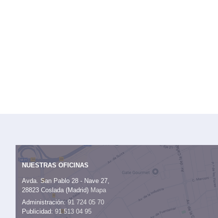
NUESTRAS OFICINAS
Avda. San Pablo 28 - Nave 27,
28823 Coslada (Madrid)
Mapa
Administración:
91 724 05 70
Publicidad:
91 513 04 95