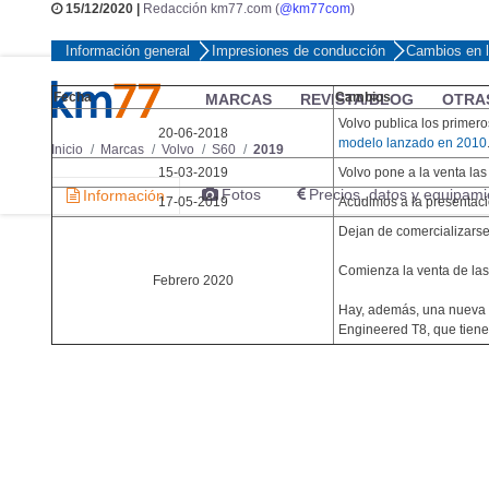
15/12/2020 |
Redacción km77.com (
@km77com
)
Información general
Impresiones de conducción
Cambios en l
Fecha
Cambios
MARCAS
REVISTA/BLOG
OTRA
Volvo publica los primer
20-06-2018
modelo lanzado en 2010
Inicio
Marcas
Volvo
S60
2019
15-03-2019
Volvo pone a la venta las
Fotos
Precios, datos y equipami
Información
17-05-2019
Acudimos a la presentaci
Dejan de comercializarse
Comienza la venta de la
Febrero 2020
Hay, además, una nueva v
Engineered T8, que tiene