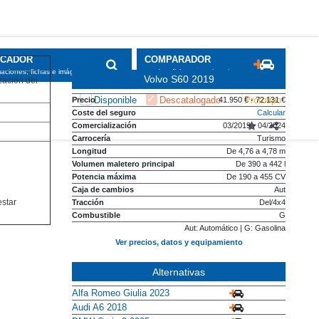
SCADOR
COMPARADOR
maciones, fichas e imágenes
precios, fichas y equipamiento
Volvo S60 2019
zación del
Disponible
Descatalogado
Prototipo
Precio
41.950 € - 72.131 €
Coste del seguro
Calcular
Comercialización
03/2019 - 04/2024
Carrocería
Turismo
Longitud
De 4,76 a 4,78 m
Volumen maletero principal
De 390 a 442 l
Potencia máxima
De 190 a 455 CV
Caja de cambios
Aut
star
Tracción
Del/4x4
Combustible
G
Aut: Automático | G: Gasolina
Ver precios, datos y equipamiento
Alternativas
Alfa Romeo Giulia 2023
Audi A6 2018