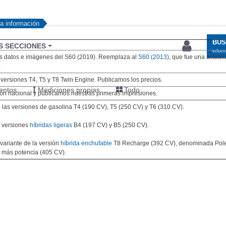
a información
BU
S SECCIONES
infor
os datos e imágenes del S60 (2019). Reemplaza al
S60 (2013)
, que fue una actuali
.
 versiones T4, T5 y T8 Twin Engine. Publicamos los precios.
entos
Mediciones propias
Todo
ón nacional y publicamos nuestras primeras impresiones.
 las versiones de gasolina T4 (190 CV), T5 (250 CV) y T6 (310 CV).
s versiones
híbridas ligeras
B4 (197 CV) y B5 (250 CV).
ariante de la versión
híbrida enchufable
T8 Recharge (392 CV), denominada Pole
 más potencia (405 CV).