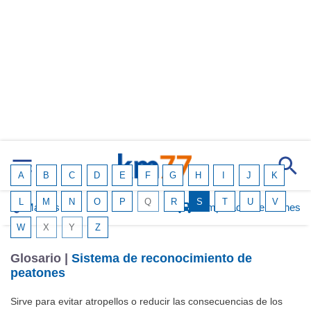
A
B
C
D
E
F
G
H
I
J
K
L
M
N
O
P
Q
R
S
T
U
V
Marcas
Comparador de coches
W
X
Y
Z
Glosario |
Sistema de reconocimiento de
peatones
Sirve para evitar atropellos o reducir las consecuencias de los