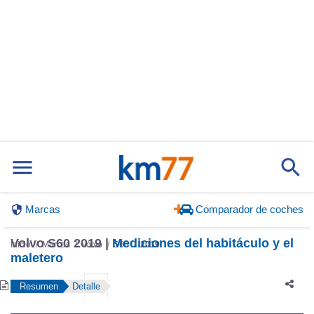
Marcas
Comparador de coches
Volvo S60 2019 |
Mediciones del habitáculo y el
Inicio
Marcas
Volvo
S60
2019
maletero
Resumen
Detalle