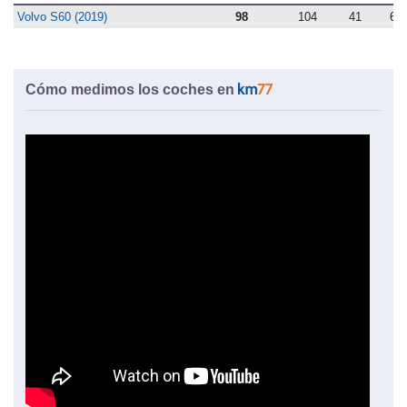
Volvo S60 (2019)
98
104
41
68
Cómo medimos los coches en