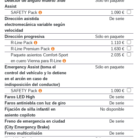
Detector de ángulo muerto Side
Sólo en paquete
Assist
SAFETY Pack
1.090 €
Dirección asistida
De serie
electromecánica variable según
velocidad
Dirección progresiva
Sólo en paquete
R-Line Pack
1.110 €
R-Line Premium Pack
1.630 €
Paquete asientos Comfort-Sport
2.035 €
en cuero Vienna para R-Line
Emergency Assist (toma el
Sólo en paquete
control del vehículo y lo detiene
en el arcén en caso de
indisposición del conductor)
SAFETY Pack
1.090 €
Faros LED High
De serie
Faros antiniebla con luz de giro
De serie
Fijación de silla infantil en
No disponible
asiento copiloto
Freno de emergencia en ciudad
De serie
(City Emergency Brake)