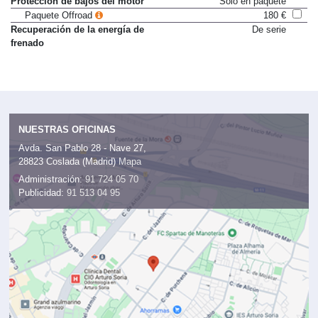
Protección de bajos del motor
Sólo en paquete
Paquete Offroad
180 €
Recuperación de la energía de
De serie
frenado
NUESTRAS OFICINAS
Avda. San Pablo 28 - Nave 27,
28823 Coslada (Madrid)
Mapa
Administración:
91 724 05 70
Publicidad:
91 513 04 95