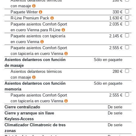
Asientos delanteros térmicos
280 €
con masaje
Paquete Winter
330 €
R-Line Premium Pack
1.630 €
Paquete asientos Comfort-Sport
2.035 €
en cuero Vienna para R-Line
Paquete asientos con tapicería
2.145 €
en cuero Vienna
Paquete asientos Comfort-Sport
2.555 €
con tapicería en cuero Vienna
Asientos delanteros con función
Sólo en paquete
de masaje
Asientos delanteros térmicos
280 €
con masaje
Asientos delanteros con función
Sólo en paquete
memoria
Paquete asientos Comfort-Sport
2.555 €
con tapicería en cuero Vienna
Cierre centralizado
De serie
Cierre y arranque sin llave
De serie
Keyless-Access
Climatizador Climatronic de tres
De serie
zonas