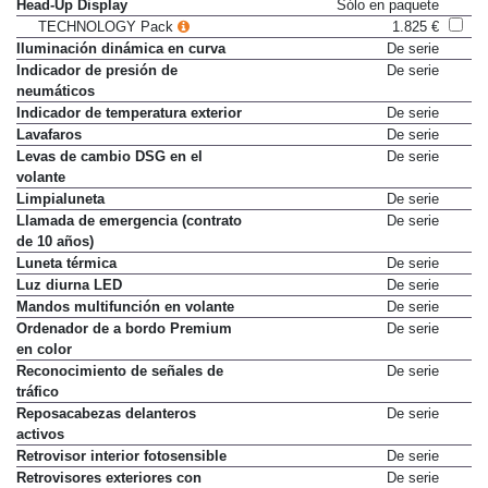
Freno multicolisión
De serie
Head-Up Display
Sólo en paquete
TECHNOLOGY Pack
1.825 €
Iluminación dinámica en curva
De serie
Indicador de presión de
De serie
neumáticos
Indicador de temperatura exterior
De serie
Lavafaros
De serie
Levas de cambio DSG en el
De serie
volante
Limpialuneta
De serie
Llamada de emergencia (contrato
De serie
de 10 años)
Luneta térmica
De serie
Luz diurna LED
De serie
Mandos multifunción en volante
De serie
Ordenador de a bordo Premium
De serie
en color
Reconocimiento de señales de
De serie
tráfico
Reposacabezas delanteros
De serie
activos
Retrovisor interior fotosensible
De serie