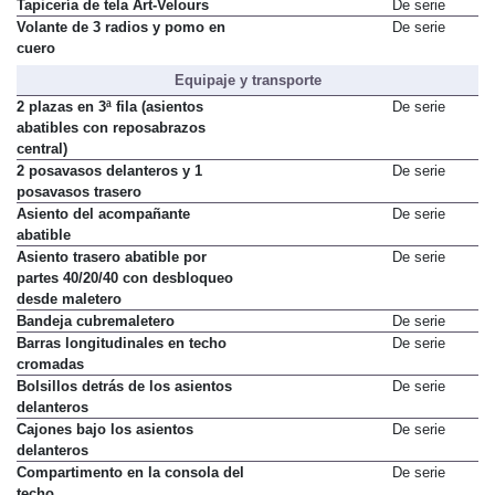
en cuero Vienna para R-Line
Tapicería de tela Art-Velours
De serie
Volante de 3 radios y pomo en
De serie
cuero
Equipaje y transporte
2 plazas en 3ª fila (asientos
De serie
abatibles con reposabrazos
central)
2 posavasos delanteros y 1
De serie
posavasos trasero
Asiento del acompañante
De serie
abatible
Asiento trasero abatible por
De serie
partes 40/20/40 con desbloqueo
desde maletero
Bandeja cubremaletero
De serie
Barras longitudinales en techo
De serie
cromadas
Bolsillos detrás de los asientos
De serie
delanteros
Cajones bajo los asientos
De serie
delanteros
Compartimento en la consola del
De serie