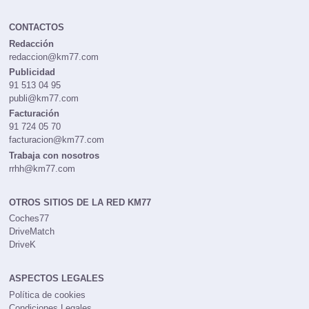
CONTACTOS
Redacción
redaccion@km77.com
Publicidad
91 513 04 95
publi@km77.com
Facturación
91 724 05 70
facturacion@km77.com
Trabaja con nosotros
rrhh@km77.com
OTROS SITIOS DE LA RED KM77
Coches77
DriveMatch
DriveK
ASPECTOS LEGALES
Política de cookies