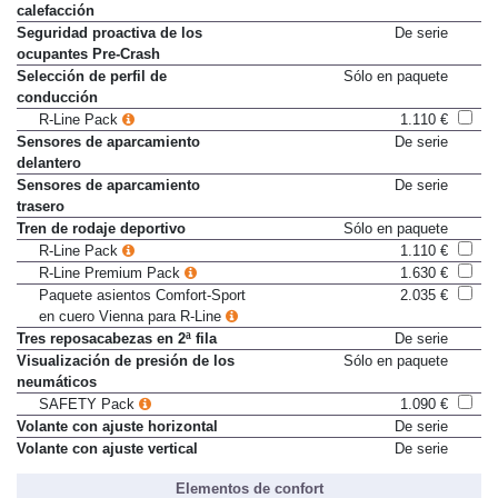
Retrovisores exteriores con
De serie
calefacción
Seguridad proactiva de los
De serie
ocupantes Pre-Crash
Selección de perfil de
Sólo en paquete
conducción
R-Line Pack
1.110 €
Sensores de aparcamiento
De serie
delantero
Sensores de aparcamiento
De serie
trasero
Tren de rodaje deportivo
Sólo en paquete
R-Line Pack
1.110 €
R-Line Premium Pack
1.630 €
Paquete asientos Comfort-Sport
2.035 €
en cuero Vienna para R-Line
Tres reposacabezas en 2ª fila
De serie
Visualización de presión de los
Sólo en paquete
neumáticos
SAFETY Pack
1.090 €
Volante con ajuste horizontal
De serie
Volante con ajuste vertical
De serie