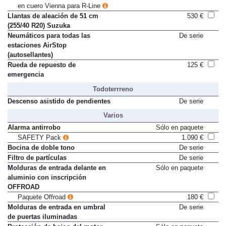
Paquete asientos Comfort-Sport
2.035 €
en cuero Vienna para R-Line
Llantas de aleación de 51 cm
530 €
(255/40 R20) Suzuka
Neumáticos para todas las
De serie
estaciones AirStop
(autosellantes)
Rueda de repuesto de
125 €
emergencia
Todoterrreno
Descenso asistido de pendientes
De serie
Varios
Alarma antirrobo
Sólo en paquete
SAFETY Pack
1.090 €
Bocina de doble tono
De serie
Filtro de partículas
De serie
Molduras de entrada delante en
Sólo en paquete
aluminio con inscripción
OFFROAD
Paquete Offroad
180 €
Molduras de entrada en umbral
De serie
de puertas iluminadas