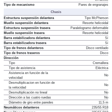
Tipo de Embrague
en aceite
Tipo de mecanismo
Pares de engranajes
Chasis
Estructura suspensión delantera
Tipo McPherson
Muelle suspensión delantera
Resorte helicoidal
Estructura suspensión trasera
Paralelogramo deformable
Muelle suspensión trasera
Resorte helicoidal
Barra estabilizadora delantera
Sí
Barra estabilizadora trasera
Sí
Tipo de frenos delanteros
Disco ventilado
Tipo de frenos traseros
Disco
Dirección
Tipo
Cremallera
Tipo de asistencia
Eléctrica
Asistencia en función de la
No
velocidad
Desmultiplicacion en función de
No
la velocidad
Desmultiplicación no lineal
No
Dirección a las cuatro ruedas
No
Diámetro de giro entre paredes
11,5 m
Neumáticos delanteros
235/55 R18