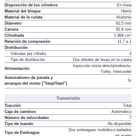
Número de cilindros
4
Disposición de los cilindros
En línea
Material del bloque
Hierro
Material de la culata
Aluminio
Diámetro
82,5 mm
Carrera
92,8 mm
Cilindrada
1.984 cm³
Relación de compresión
11,7 a 1
Distribución
Válvulas por cilindro
4
Tipo de distribución
Dos árboles de levas en la culata
Inyección mixta directa/indirecta.
Alimentación
Turbo. Intercooler
Automatismo de parada y
Sí
arranque del motor ("Stop/Start")
Transmisión
Tracción
Total
Caja de cambios
Automático
Número de velocidades
7
Tipo de mando
No disponible
Dos embragues multidisco bañados