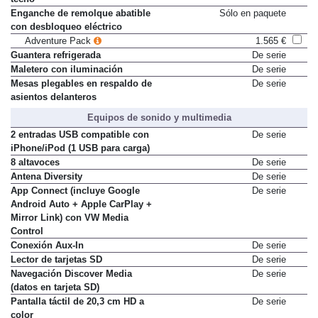
techo
Enganche de remolque abatible
Sólo en paquete
con desbloqueo eléctrico
Adventure Pack
1.565 €
Guantera refrigerada
De serie
Maletero con iluminación
De serie
Mesas plegables en respaldo de
De serie
asientos delanteros
Equipos de sonido y multimedia
2 entradas USB compatible con
De serie
iPhone/iPod (1 USB para carga)
8 altavoces
De serie
Antena Diversity
De serie
App Connect (incluye Google
De serie
Android Auto + Apple CarPlay +
Mirror Link) con VW Media
Control
Conexión Aux-In
De serie
Lector de tarjetas SD
De serie
Navegación Discover Media
De serie
(datos en tarjeta SD)
Pantalla táctil de 20,3 cm HD a
De serie