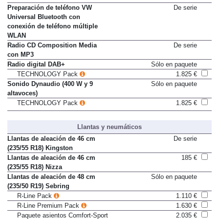
color
Preparación de teléfono VW
De serie
Universal Bluetooth con
conexión de teléfono múltiple
WLAN
Radio CD Composition Media
De serie
con MP3
Radio digital DAB+
Sólo en paquete
TECHNOLOGY Pack
1.825 €
Sonido Dynaudio (400 W y 9
Sólo en paquete
altavoces)
TECHNOLOGY Pack
1.825 €
Llantas y neumáticos
Llantas de aleación de 46 cm
De serie
(235/55 R18) Kingston
Llantas de aleación de 46 cm
185 €
(235/55 R18) Nizza
Llantas de aleación de 48 cm
Sólo en paquete
(235/50 R19) Sebring
R-Line Pack
1.110 €
R-Line Premium Pack
1.630 €