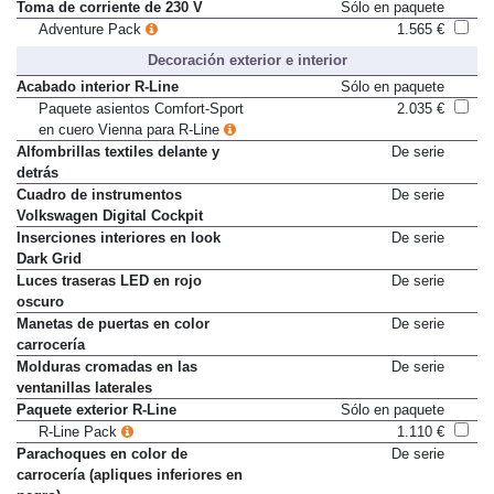
consola central y maletero
Toma de corriente de 230 V
Sólo en paquete
Adventure Pack
1.565 €
Decoración exterior e interior
Acabado interior R-Line
Sólo en paquete
Paquete asientos Comfort-Sport
2.035 €
en cuero Vienna para R-Line
Alfombrillas textiles delante y
De serie
detrás
Cuadro de instrumentos
De serie
Volkswagen Digital Cockpit
Inserciones interiores en look
De serie
Dark Grid
Luces traseras LED en rojo
De serie
oscuro
Manetas de puertas en color
De serie
carrocería
Molduras cromadas en las
De serie
ventanillas laterales
Paquete exterior R-Line
Sólo en paquete
R-Line Pack
1.110 €
Parachoques en color de
De serie
carrocería (apliques inferiores en