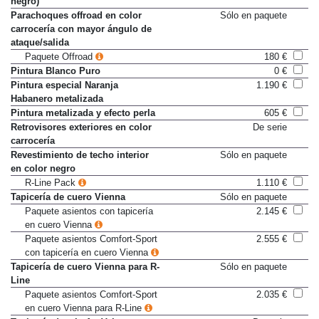
negro)
Parachoques offroad en color
Sólo en paquete
carrocería con mayor ángulo de
ataque/salida
Paquete Offroad
180 €
Pintura Blanco Puro
0 €
Pintura especial Naranja
1.190 €
Habanero metalizada
Pintura metalizada y efecto perla
605 €
Retrovisores exteriores en color
De serie
carrocería
Revestimiento de techo interior
Sólo en paquete
en color negro
R-Line Pack
1.110 €
Tapicería de cuero Vienna
Sólo en paquete
Paquete asientos con tapicería
2.145 €
en cuero Vienna
Paquete asientos Comfort-Sport
2.555 €
con tapicería en cuero Vienna
Tapicería de cuero Vienna para R-
Sólo en paquete
Line
Paquete asientos Comfort-Sport
2.035 €