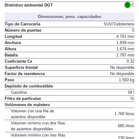
Normativa de emisiones
Euro 6
C
Distintivo ambiental DGT
Dimensiones, peso, capacidades
Tipo de Carrocería
SUV/Todoterreno
Número de puertas
5
Longitud
4.701 mm
Anchura
1.839 mm
Altura
1.674 mm
Batalla
2.787 mm
Coeficiente Cx
0,32
Superficie frontal
No disponible
Factor de resistencia
No disponible
Peso
1.550 kg
Depósito de combustible
Gasolina
58 l
Filtro de partículas
Sí
Volúmenes de maletero
Volumen con una fila de
1.760 litros
asientos disponible
Volumen mínimo con dos filas
685 litros
de asientos disponibles