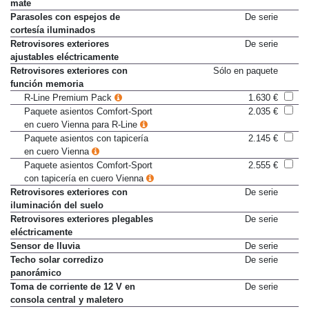
Manetas interiores en cromo
De serie
mate
Parasoles con espejos de
De serie
cortesía iluminados
Retrovisores exteriores
De serie
ajustables eléctricamente
Retrovisores exteriores con
Sólo en paquete
función memoria
R-Line Premium Pack
1.630 €
Paquete asientos Comfort-Sport
2.035 €
en cuero Vienna para R-Line
Paquete asientos con tapicería
2.145 €
en cuero Vienna
Paquete asientos Comfort-Sport
2.555 €
con tapicería en cuero Vienna
Retrovisores exteriores con
De serie
iluminación del suelo
Retrovisores exteriores plegables
De serie
eléctricamente
Sensor de lluvia
De serie
Techo solar corredizo
De serie
panorámico
Toma de corriente de 12 V en
De serie