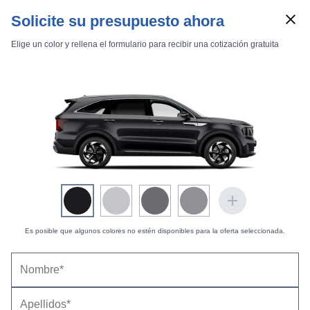
Solicite su presupuesto ahora
Elige un color y rellena el formulario para recibir una cotización gratuita
Marcas
Comparador de coches
Es posible que algunos colores no estén disponibles para la oferta seleccionada.
Inicio
Marcas
KIA
Sorento
2020
Estándar
HEV
KIA Sorento 1.6 T-GDi HEV Emotion 4x2 7 plazas
Sorento 1.6 T-GDi HEV Emotion 4x2 7 plazas
(2020-2024) |
Precio y ficha técnica
Datos técnicos
Equipamiento