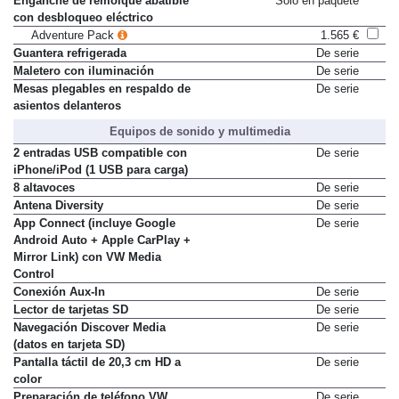
Enganche de remolque abatible
Sólo en paquete
con desbloqueo eléctrico
Adventure Pack
1.565 €
Guantera refrigerada
De serie
Maletero con iluminación
De serie
Mesas plegables en respaldo de
De serie
asientos delanteros
Equipos de sonido y multimedia
2 entradas USB compatible con
De serie
iPhone/iPod (1 USB para carga)
8 altavoces
De serie
Antena Diversity
De serie
App Connect (incluye Google
De serie
Android Auto + Apple CarPlay +
Mirror Link) con VW Media
Control
Conexión Aux-In
De serie
Lector de tarjetas SD
De serie
Navegación Discover Media
De serie
(datos en tarjeta SD)
Pantalla táctil de 20,3 cm HD a
De serie
color