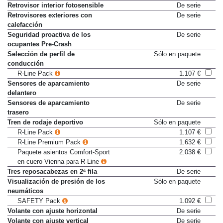
activos
Retrovisor interior fotosensible
De serie
Retrovisores exteriores con
De serie
calefacción
Seguridad proactiva de los
De serie
ocupantes Pre-Crash
Selección de perfil de
Sólo en paquete
conducción
R-Line Pack
1.107 €
Sensores de aparcamiento
De serie
delantero
Sensores de aparcamiento
De serie
trasero
Tren de rodaje deportivo
Sólo en paquete
R-Line Pack
1.107 €
R-Line Premium Pack
1.632 €
Paquete asientos Comfort-Sport
2.038 €
en cuero Vienna para R-Line
Tres reposacabezas en 2ª fila
De serie
Visualización de presión de los
Sólo en paquete
neumáticos
SAFETY Pack
1.092 €
Volante con ajuste horizontal
De serie