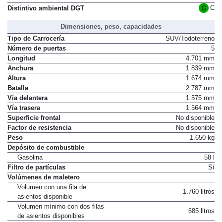
Normativa de emisiones
Euro 6
C
Distintivo ambiental DGT
Dimensiones, peso, capacidades
Tipo de Carrocería
SUV/Todoterreno
Número de puertas
5
Longitud
4.701 mm
Anchura
1.839 mm
Altura
1.674 mm
Batalla
2.787 mm
Vía delantera
1.575 mm
Vía trasera
1.564 mm
Superficie frontal
No disponible
Factor de resistencia
No disponible
Peso
1.650 kg
Depósito de combustible
Gasolina
58 l
Filtro de partículas
Sí
Volúmenes de maletero
Volumen con una fila de
1.760 litros
asientos disponible
Volumen mínimo con dos filas
685 litros