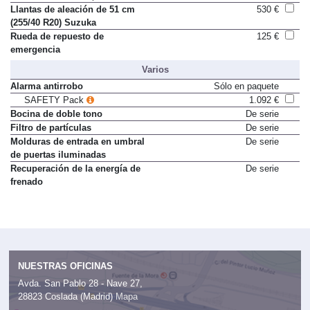
en cuero Vienna para R-Line
Llantas de aleación de 51 cm
530 €
(255/40 R20) Suzuka
Rueda de repuesto de
125 €
emergencia
Varios
Alarma antirrobo
Sólo en paquete
SAFETY Pack
1.092 €
Bocina de doble tono
De serie
Filtro de partículas
De serie
Molduras de entrada en umbral
De serie
de puertas iluminadas
Recuperación de la energía de
De serie
frenado
NUESTRAS OFICINAS
Avda. San Pablo 28 - Nave 27,
28823 Coslada (Madrid)
Mapa