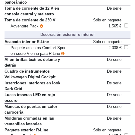
Techo solar corredizo
De serie
panorámico
Toma de corriente de 12 V en
De serie
consola central y maletero
Toma de corriente de 230 V
Sólo en paquete
Adventure Pack
1.565 €
Decoración exterior e interior
Acabado interior R-Line
Sólo en paquete
Paquete asientos Comfort-Sport
2.038 €
en cuero Vienna para R-Line
Alfombrillas textiles delante y
De serie
detrás
Cuadro de instrumentos
De serie
Volkswagen Digital Cockpit
Inserciones interiores en look
De serie
Dark Grid
Luces traseras LED en rojo
De serie
oscuro
Manetas de puertas en color
De serie
carrocería
Molduras cromadas en las
De serie
ventanillas laterales