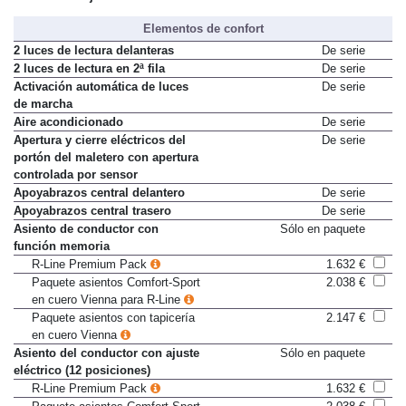
Volante con ajuste vertical
De serie
Elementos de confort
2 luces de lectura delanteras
De serie
2 luces de lectura en 2ª fila
De serie
Activación automática de luces
De serie
de marcha
Aire acondicionado
De serie
Apertura y cierre eléctricos del
De serie
portón del maletero con apertura
controlada por sensor
Apoyabrazos central delantero
De serie
Apoyabrazos central trasero
De serie
Asiento de conductor con
Sólo en paquete
función memoria
R-Line Premium Pack
1.632 €
Paquete asientos Comfort-Sport
2.038 €
en cuero Vienna para R-Line
Paquete asientos con tapicería
2.147 €
en cuero Vienna
Asiento del conductor con ajuste
Sólo en paquete
eléctrico (12 posiciones)
R-Line Premium Pack
1.632 €