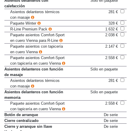
Asientos delanteros con
Sólo en paquete
calefacción
Asientos delanteros térmicos
281 €
con masaje
Paquete Winter
328 €
R-Line Premium Pack
1.632 €
Paquete asientos Comfort-Sport
2.038 €
en cuero Vienna para R-Line
Paquete asientos con tapicería
2.147 €
en cuero Vienna
Paquete asientos Comfort-Sport
2.558 €
con tapicería en cuero Vienna
Asientos delanteros con función
Sólo en paquete
de masaje
Asientos delanteros térmicos
281 €
con masaje
Asientos delanteros con función
Sólo en paquete
memoria
Paquete asientos Comfort-Sport
2.558 €
con tapicería en cuero Vienna
Botón de arranque
De serie
Cierre centralizado
De serie