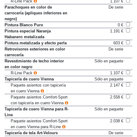
Paquete exterior R-Line
Sólo en paquete
R-Line Pack
1.107 €
Parachoques en color de
De serie
carrocería (apliques inferiores en
negro)
Pintura Blanco Puro
0 €
Pintura especial Naranja
1.191 €
Habanero metalizada
Pintura metalizada y efecto perla
603 €
Retrovisores exteriores en color
De serie
carrocería
Revestimiento de techo interior
Sólo en paquete
en color negro
R-Line Pack
1.107 €
Tapicería de cuero Vienna
Sólo en paquete
Paquete asientos con tapicería
2.147 €
en cuero Vienna
Paquete asientos Comfort-Sport
2.558 €
con tapicería en cuero Vienna
Tapicería de cuero Vienna para R-
Sólo en paquete
Line
Paquete asientos Comfort-Sport
2.038 €
en cuero Vienna para R-Line