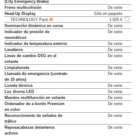
Freno de emergencia en ciudad
De serie
(City Emergency Brake)
Freno multicolisión
De serie
Head-Up Display
Sólo en paquete
TECHNOLOGY Pack
1.825 €
Iluminación dinámica en curva
De serie
Indicador de presión de
De serie
neumáticos
Indicador de temperatura exterior
De serie
Lavafaros
De serie
Levas de cambio DSG en el
De serie
volante
Limpialuneta
De serie
Llamada de emergencia (contrato
De serie
de 10 años)
Luneta térmica
De serie
Luz diurna LED
De serie
Mandos multifunción en volante
De serie
Ordenador de a bordo Premium
De serie
en color
Reconocimiento de señales de
De serie
tráfico
Reposacabezas delanteros
De serie