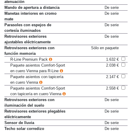
desconexión retardada y
atenuación
Mando de apertura a distancia
De serie
Manetas interiores en cromo
De serie
mate
Parasoles con espejos de
De serie
cortesía iluminados
Retrovisores exteriores
De serie
ajustables eléctricamente
Retrovisores exteriores con
Sólo en paquete
función memoria
R-Line Premium Pack
1.632 €
Paquete asientos Comfort-Sport
2.038 €
en cuero Vienna para R-Line
Paquete asientos con tapicería
2.147 €
en cuero Vienna
Paquete asientos Comfort-Sport
2.558 €
con tapicería en cuero Vienna
Retrovisores exteriores con
De serie
iluminación del suelo
Retrovisores exteriores plegables
De serie
eléctricamente
Sensor de lluvia
De serie