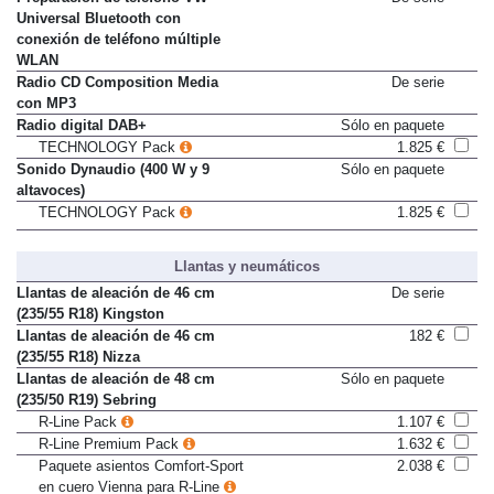
Preparación de teléfono VW
De serie
Universal Bluetooth con
conexión de teléfono múltiple
WLAN
Radio CD Composition Media
De serie
con MP3
Radio digital DAB+
Sólo en paquete
TECHNOLOGY Pack
1.825 €
Sonido Dynaudio (400 W y 9
Sólo en paquete
altavoces)
TECHNOLOGY Pack
1.825 €
Llantas y neumáticos
Llantas de aleación de 46 cm
De serie
(235/55 R18) Kingston
Llantas de aleación de 46 cm
182 €
(235/55 R18) Nizza
Llantas de aleación de 48 cm
Sólo en paquete
(235/50 R19) Sebring
R-Line Pack
1.107 €
R-Line Premium Pack
1.632 €
Paquete asientos Comfort-Sport
2.038 €