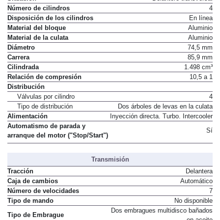
Situación
Delantero transversal
Número de cilindros
4
Disposición de los cilindros
En línea
Material del bloque
Aluminio
Material de la culata
Aluminio
Diámetro
74,5 mm
Carrera
85,9 mm
Cilindrada
1.498 cm³
Relación de compresión
10,5 a 1
Distribución
Válvulas por cilindro
4
Tipo de distribución
Dos árboles de levas en la culata
Alimentación
Inyección directa. Turbo. Intercooler
Automatismo de parada y
Sí
arranque del motor ("Stop/Start")
Transmisión
Tracción
Delantera
Caja de cambios
Automático
Número de velocidades
7
Tipo de mando
No disponible
Dos embragues multidisco bañados