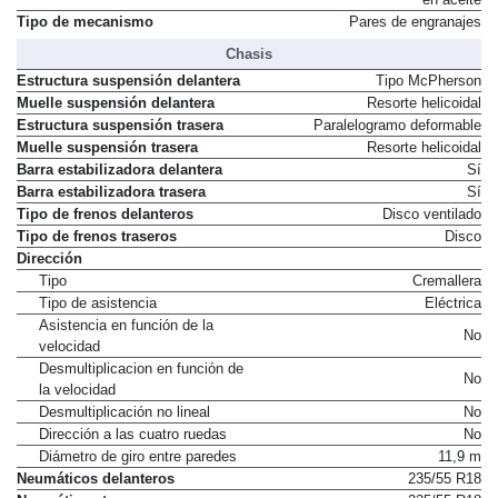
Tipo de Embrague
en aceite
Tipo de mecanismo
Pares de engranajes
Chasis
Estructura suspensión delantera
Tipo McPherson
Muelle suspensión delantera
Resorte helicoidal
Estructura suspensión trasera
Paralelogramo deformable
Muelle suspensión trasera
Resorte helicoidal
Barra estabilizadora delantera
Sí
Barra estabilizadora trasera
Sí
Tipo de frenos delanteros
Disco ventilado
Tipo de frenos traseros
Disco
Dirección
Tipo
Cremallera
Tipo de asistencia
Eléctrica
Asistencia en función de la
No
velocidad
Desmultiplicacion en función de
No
la velocidad
Desmultiplicación no lineal
No
Dirección a las cuatro ruedas
No
Diámetro de giro entre paredes
11,9 m
Neumáticos delanteros
235/55 R18