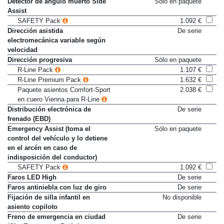
Detector de ángulo muerto Side
Sólo en paquete
Assist
SAFETY Pack
1.092 €
Dirección asistida
De serie
electromecánica variable según
velocidad
Dirección progresiva
Sólo en paquete
R-Line Pack
1.107 €
R-Line Premium Pack
1.632 €
Paquete asientos Comfort-Sport
2.038 €
en cuero Vienna para R-Line
Distribución electrónica de
De serie
frenado (EBD)
Emergency Assist (toma el
Sólo en paquete
control del vehículo y lo detiene
en el arcén en caso de
indisposición del conductor)
SAFETY Pack
1.092 €
Faros LED High
De serie
Faros antiniebla con luz de giro
De serie
Fijación de silla infantil en
No disponible
asiento copiloto