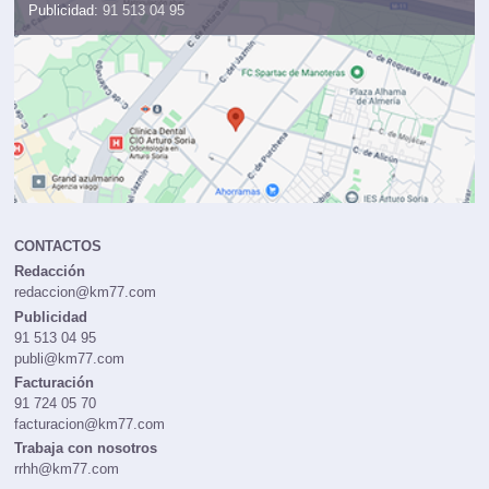
Publicidad:
91 513 04 95
CONTACTOS
Redacción
redaccion@km77.com
Publicidad
91 513 04 95
publi@km77.com
Facturación
91 724 05 70
facturacion@km77.com
Trabaja con nosotros
rrhh@km77.com