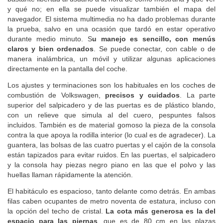
y qué no; en ella se puede visualizar también el mapa del
navegador. El sistema multimedia no ha dado problemas durante
la prueba, salvo en una ocasión que tardó en estar operativo
durante medio minuto. S
u manejo es sencillo, con menús
claros y bien ordenados
. Se puede conectar, con cable o de
manera inalámbrica, un móvil y utilizar algunas aplicaciones
directamente en la pantalla del coche.
Los ajustes y terminaciones son los habituales en los coches de
combustión de Volkswagen,
precisos y cuidados
. La parte
superior del salpicadero y de las puertas es de plástico blando,
con un relieve que simula al del cuero, pespuntes falsos
incluidos. También es de material gomoso la pieza de la consola
contra la que apoya la rodilla interior (lo cual es de agradecer). La
guantera, las bolsas de las cuatro puertas y el cajón de la consola
están tapizados para evitar ruidos. En las puertas, el salpicadero
y la consola hay piezas negro piano en las que el polvo y las
huellas llaman rápidamente la atención.
El habitáculo es espacioso, tanto delante como detrás. En ambas
filas caben ocupantes de metro noventa de estatura, incluso con
la opción del techo de cristal.
La cota más generosa es la del
espacio para las piernas
, que es de 80 cm en las plazas