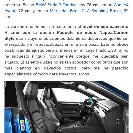
traseras. En un
BMW Serie 3 Touring
hay 76 cm, en un
Audi A4
Avant
, 72 cm y en un
Mercedes-Benz CLA Shooting Brake
, 69
cm.
La versión que hemos probado tenía el
nivel de equipamiento
R Line con la opción Paquete de cuero Nappa/Carbon
Style
que incluye unos asientos delanteros deportivos que tienen
el respaldo y el reposacabezas en una sola pieza. Este no ofrece
posibilidad de ajuste, pero al menos en mi caso (mido 1,93 m) no
ha supuesto ningún inconveniente porque me quedaba bien
situado. El asiento quizás no es tan acogedor como otros que son
más blandos en trayectos cortos, pero me ha parecido
especialmente cómodo para trayectos largos.