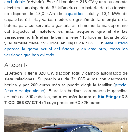
enchufable
(eHybrid). Este último tiene 218 CV y una autonomía
eléctrica homologada de 62 kilómetros. La batería de alta tensión
es dispone de 13,0 kWh de
capacidad
total y 10,4 kWh de
capacidad útil. Hay varios modos de gestión de la energía de la
batería para conservarla o gastarla en el momento más oportuno
del trayecto.
El maletero es más pequeño que el de las
versiones no híbridas
; la berlina tiene 445 litros en lugar de 563
y el familiar tiene 455 litros en lugar de 565. En
este listado
aparece la gama actual del Arteon
y
en este otro, todas las
versiones que han existido
.
Arteon R
El Arteon R tiene
320 CV
, tracción total y cambio automático de
siete relaciones. Su precio es de 74 065 euros con carrocería
berlina y por 200 euros más se puede elegir la familiar (
precio,
ficha y equipamiento
). Entre las berlinas con motor de gasolina
de más de 300 caballos,
sólo es más barato el
Kia Stinger
3.3
T-GDI 366 CV GT 4x4
cuyo precio es 60 825 euros.