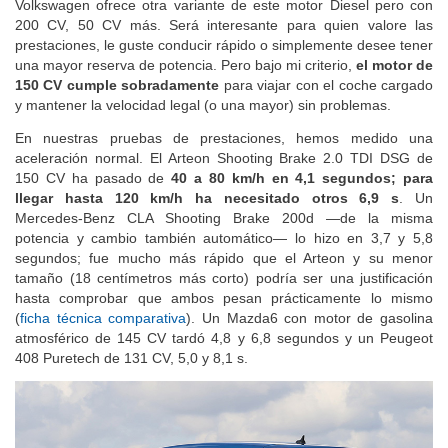
Volkswagen ofrece otra variante de este motor Diesel pero con
200 CV, 50 CV más. Será interesante para quien valore las
prestaciones, le guste conducir rápido o simplemente desee tener
una mayor reserva de potencia. Pero bajo mi criterio,
el motor de
150 CV cumple sobradamente
para viajar con el coche cargado
y mantener la velocidad legal (o una mayor) sin problemas.
En nuestras pruebas de prestaciones, hemos medido una
aceleración normal. El Arteon Shooting Brake 2.0 TDI DSG de
150 CV ha pasado de
40 a 80 km/h en 4,1 segundos; para
llegar hasta 120 km/h ha necesitado otros 6,9 s
. Un
Mercedes-Benz CLA Shooting Brake 200d —de la misma
potencia y cambio también automático— lo hizo en 3,7 y 5,8
segundos; fue mucho más rápido que el Arteon y su menor
tamaño (18 centímetros más corto) podría ser una justificación
hasta comprobar que ambos pesan prácticamente lo mismo
(
ficha técnica comparativa
). Un Mazda6 con motor de gasolina
atmosférico de 145 CV tardó 4,8 y 6,8 segundos y un Peugeot
408 Puretech de 131 CV, 5,0 y 8,1 s.