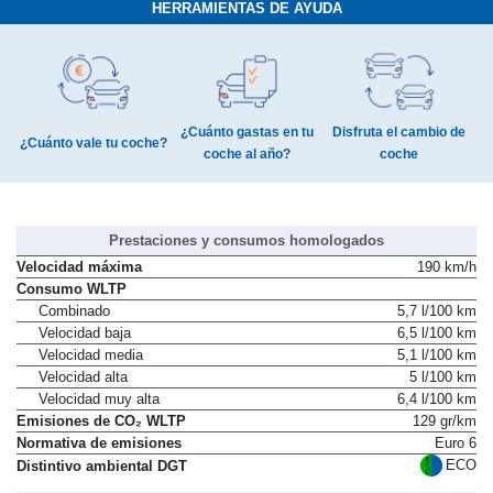
HERRAMIENTAS DE AYUDA
¿Cuánto gastas en tu
Disfruta el cambio de
¿Cuánto vale tu coche?
coche al año?
coche
Prestaciones y consumos homologados
Velocidad máxima
190 km/h
Consumo WLTP
Combinado
5,7 l/100 km
Velocidad baja
6,5 l/100 km
Velocidad media
5,1 l/100 km
Velocidad alta
5 l/100 km
Velocidad muy alta
6,4 l/100 km
Emisiones de CO₂ WLTP
129 gr/km
Normativa de emisiones
Euro 6
ECO
Distintivo ambiental DGT