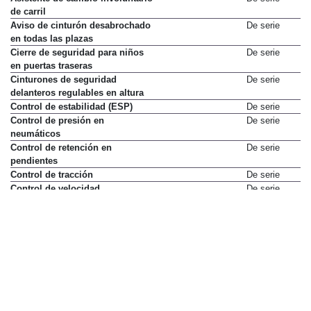
de carril
Aviso de cinturón desabrochado
De serie
en todas las plazas
Cierre de seguridad para niños
De serie
en puertas traseras
Cinturones de seguridad
De serie
delanteros regulables en altura
Control de estabilidad (ESP)
De serie
Control de presión en
De serie
neumáticos
Control de retención en
De serie
pendientes
Control de tracción
De serie
Control de velocidad
De serie
Control de velocidad adaptativo
De serie
Control predictivo de frenada
De serie
Cámara de visión trasera
De serie
Detector de vehículos en ángulo
De serie
muerto
Dirección asistida eléctrica
De serie
Distribución electrónica de
De serie
frenado (EBD)