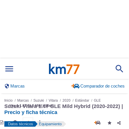
Marcas
Comparador de coches
Inicio
Marcas
Suzuki
Vitara
2020
Estándar
GLE
Suzuki Vitara 1.4T GLE Mild Hybrid (2020-2022) |
Vitara 1.4T GLE Mild Hybrid
Precio y ficha técnica
Datos técnicos
Equipamiento