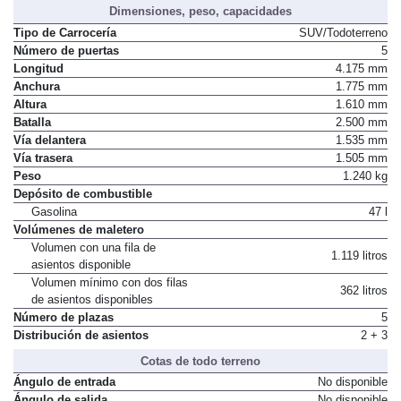
Dimensiones, peso, capacidades
Tipo de Carrocería
SUV/Todoterreno
Número de puertas
5
Longitud
4.175 mm
Anchura
1.775 mm
Altura
1.610 mm
Batalla
2.500 mm
Vía delantera
1.535 mm
Vía trasera
1.505 mm
Peso
1.240 kg
Depósito de combustible
Gasolina
47 l
Volúmenes de maletero
Volumen con una fila de
1.119 litros
asientos disponible
Volumen mínimo con dos filas
362 litros
de asientos disponibles
Número de plazas
5
Distribución de asientos
2 + 3
Cotas de todo terreno
Ángulo de entrada
No disponible
Ángulo de salida
No disponible