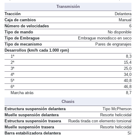
Transmisión
Tracción
Delantera
Caja de cambios
Manual
Número de velocidades
6
Tipo de mando
No disponible
Tipo de Embrague
Embrague monodisco en seco
Tipo de mecanismo
Pares de engranajes
Desarrollos (km/h cada 1.000 rpm)
1ª
8,3
2ª
15,4
3ª
25,0
4ª
34,0
5ª
40,8
6ª
46,8
Marcha atrás
8,7
Chasis
Estructura suspensión delantera
Tipo McPherson
Muelle suspensión delantera
Resorte helicoidal
Estructura suspensión trasera
Rueda tirada con elemento torsional
Muelle suspensión trasera
Resorte helicoidal
Barra estabilizadora delantera
Sí