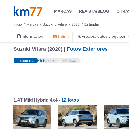
MARCAS
REVISTA/BLOG
OTRA
Inicio
Marcas
Suzuki
Vitara
2020
Estándar
Información
Precios, datos y equipami
Fotos
Suzuki Vitara (2020) |
Fotos Exteriores
Exteriores
Interiores
Técnicas
1.4T Mild Hybrid 4x4 -
12 fotos