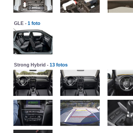
GLE -
1 foto
Strong Hybrid -
13 fotos