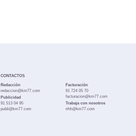
CONTACTOS
Redacción
Facturación
redaccion@km77.com
91 724 05 70
facturacion@km77.com
Publicidad
91 513 04 95
Trabaja con nosotros
publi@km77.com
rrhh@km77.com