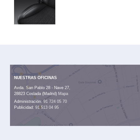
NUESTRAS OFICINAS
Avda. San Pablo 28 - Nave 27,
28823 Coslada (Madrid)
Mapa
Administración:
91 724 05 70
Publicidad:
91 513 04 95