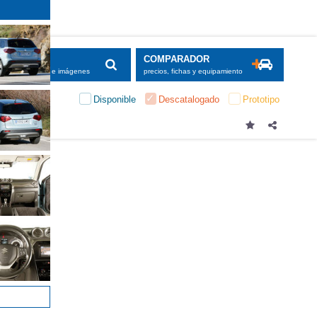
SCADOR
COMPARADOR
maciones, fichas e imágenes
precios, fichas y equipamiento
Disponible
Descatalogado
Prototipo