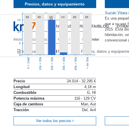
Precios, datos y equipamiento
Suzuki Vitara
0
0
15
1
0
0
Es una pequeña
15
que a su vez f
MARCAS
REVISTA/BLOG
OTRA
2015. Está di
10
hibridación, u
Inicio
Marcas
Suzuki
Vitara
2020
Estándar
convencional 
5
Información
Fotos
Precios, datos y equipami
0
10k > 20k
20k > 30k
30k > 40k
40k > 50k
+ de 50k
0 > 10k€
Precio
24.014 - 32.295 €
Longitud
4,18 m
Combustible
G, HI
Potencia máxima
116 - 129 CV
Caja de cambios
Man, Aut
Tracción
Del, 4x4
Ver todos los precios