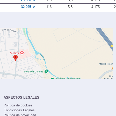
29.960
116
5,8
4.175
2
32.295
116
5,8
4.175
2
ASPECTOS LEGALES
Política de cookies
Condiciones Legales
Política de privacidad