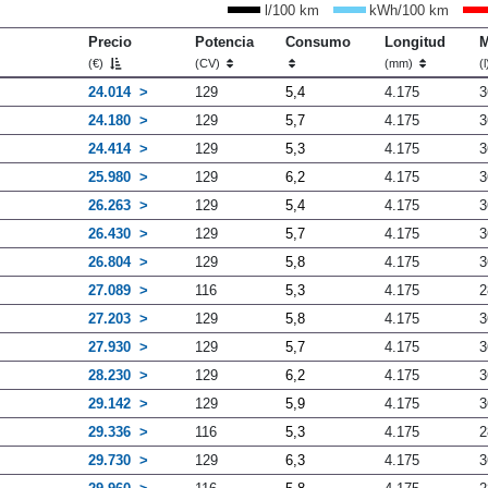
l/100 km
kWh/100 km
Precio
Potencia
Consumo
Longitud
M
(€)
(CV)
(mm)
(
24.014
129
5,4
4.175
3
24.180
129
5,7
4.175
3
24.414
129
5,3
4.175
3
25.980
129
6,2
4.175
3
26.263
129
5,4
4.175
3
26.430
129
5,7
4.175
3
26.804
129
5,8
4.175
3
27.089
116
5,3
4.175
2
27.203
129
5,8
4.175
3
27.930
129
5,7
4.175
3
28.230
129
6,2
4.175
3
29.142
129
5,9
4.175
3
29.336
116
5,3
4.175
2
29.730
129
6,3
4.175
3