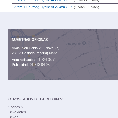
Vitara 1.5 Strong Hybrid AGS 4x4 GLE
(01/2022 - 01/2025)
Vitara 1.5 Strong Hybrid AGS 4x4 GLX
(01/2022 - 01/2025)
NUESTRAS OFICINAS
Avda. San Pablo 28 - Nave 27,
28823 Coslada (Madrid)
Mapa
Administración:
91 724 05 70
Publicidad:
91 513 04 95
OTROS SITIOS DE LA RED KM77
Coches77
DriveMatch
DriveK