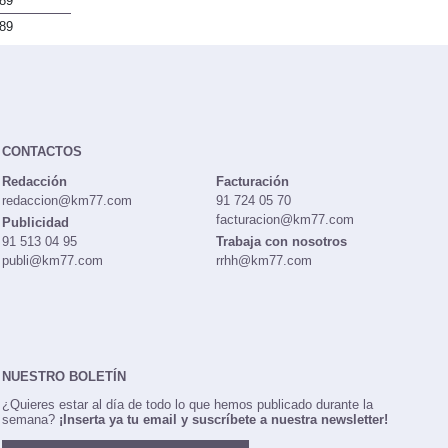
89
89
CONTACTOS
Redacción
Facturación
redaccion@km77.com
91 724 05 70
facturacion@km77.com
Publicidad
91 513 04 95
Trabaja con nosotros
publi@km77.com
rrhh@km77.com
NUESTRO BOLETÍN
¿Quieres estar al día de todo lo que hemos publicado durante la
semana?
¡Inserta ya tu email y suscríbete a nuestra newsletter!