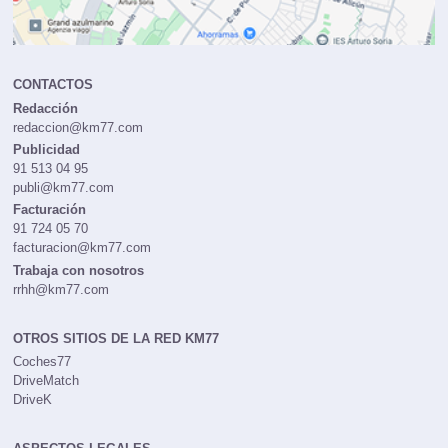
CONTACTOS
Redacción
redaccion@km77.com
Publicidad
91 513 04 95
publi@km77.com
Facturación
91 724 05 70
facturacion@km77.com
Trabaja con nosotros
rrhh@km77.com
OTROS SITIOS DE LA RED KM77
Coches77
DriveMatch
DriveK