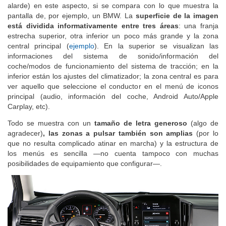
también el de un coche de hace varios años, con pocos (o ningún
alarde) en este aspecto, si se compara con lo que muestra la
pantalla de, por ejemplo, un BMW. La
superficie de la imagen
está dividida informativamente entre tres áreas
: una franja
estrecha superior, otra inferior un poco más grande y la zona
central principal (
ejemplo
). En la superior se visualizan las
informaciones del sistema de sonido/información del
coche/modos de funcionamiento del sistema de tracción; en la
inferior están los ajustes del climatizador; la zona central es para
ver aquello que seleccione el conductor en el menú de iconos
principal (audio, información del coche, Android Auto/Apple
Carplay, etc).
Todo se muestra con un
tamaño de letra generoso
(algo de
agradecer)
, las zonas a pulsar también son amplias
(por lo
que no resulta complicado atinar en marcha) y la estructura de
los menús es sencilla —no cuenta tampoco con muchas
posibilidades de equipamiento que configurar—.