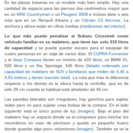
En las plazas traseras es un modelo más bien amplio. Hay una
cantidad de espacio para las piernas dos centímetros mayor que
en un
MINI Countryman
o un
Peugeot 3008
e incluso siete o seis
más que en un Renault Arkana y un
Citroën C5 Aircross
. La
anchura y altura están en cifras medias (
mediciones del interior
).
Lo que más puede penalizar al Subaru Crosstrek como
vehículo familiar es su maletero, que tiene tan solo 315 litros
de capacidad
y se puede quedar escaso para el equipaje de
cuatro personas en un viaje de varios días. El
CUPRA Formentor
y el
Jeep Compass
tienen un mínimo de 420 litros, un BMW X1,
500 litros y un Kia Sportage, 546 litros (
listado ordenado por
capacidad de maletero de SUV y familiares que miden de 4,45 a
4,55 metros y tienen tracción total
). La cota que más le diferencia
respecto a los demás es la altura hasta la cortinilla, que es de
sólo 39 cm cuando la habitual está alrededor de 45 cm.
Las paredes laterales son irregulares, hay ganchos para sujetar
redes pero no para sujetar unas bolsas de la compra. En el lado
izquierdo está el único punto de luz (
imagen
). Bajo el piso del
maletero hay un espacio donde va el compresor para hinchar los
neumáticos en caso de pinchazo y queda un pequeño hueco