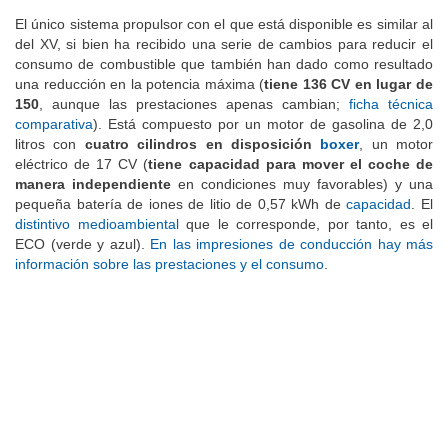
Crosstrek para circular por vías no asfaltadas.
El único sistema propulsor con el que está disponible es similar al
del XV, si bien ha recibido una serie de cambios para reducir el
consumo de combustible que también han dado como resultado
una reducción en la potencia máxima (
tiene 136 CV en lugar de
150
, aunque las prestaciones apenas cambian;
ficha técnica
comparativa
). Está compuesto por un motor de gasolina de 2,0
litros con
cuatro cilindros en disposición
boxer
, un motor
eléctrico de 17 CV (
tiene capacidad para mover el coche de
manera independiente
en condiciones muy favorables) y una
pequeña batería de iones de litio de 0,57 kWh de
capacidad
. El
distintivo medioambiental
que le corresponde, por tanto, es el
ECO (verde y azul).
En las impresiones de conducción hay más
infor
mación sobre las prestaciones y el consumo
.