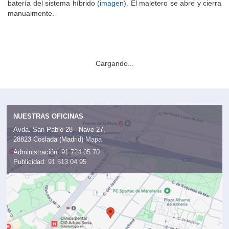
donde guardar algo poco voluminoso (
imagen
). También se ve la
batería del sistema híbrido (
imagen
). El maletero se abre y cierra
manualmente.
Cargando...
NUESTRAS OFICINAS
Avda. San Pablo 28 - Nave 27,
28823 Coslada (Madrid)
Mapa
Administración:
91 724 05 70
Publicidad:
91 513 04 95