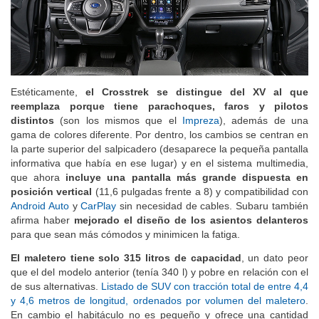
Estéticamente,
el Crosstrek se distingue del XV al que
reemplaza porque tiene parachoques, faros y pilotos
distintos
(son los mismos que el
Impreza
), además de una
gama de colores diferente. Por dentro, los cambios se centran en
la parte superior del salpicadero (desaparece la pequeña pantalla
informativa que había en ese lugar) y en el sistema multimedia,
que ahora
incluye una pantalla más grande dispuesta en
posición vertical
(11,6 pulgadas frente a 8) y compatibilidad con
Android Auto
y
CarPlay
sin necesidad de cables. Subaru también
afirma haber
mejorado el diseño de los asientos delanteros
para que sean más cómodos y minimicen la fatiga.
El maletero tiene solo 315 litros de capacidad
, un dato peor
que el del modelo anterior (tenía 340 l) y pobre en relación con el
de sus alternativas.
Listado de SUV con tracción total de entre 4,4
y 4,6 metros de longitud, ordenados por volumen del maletero
.