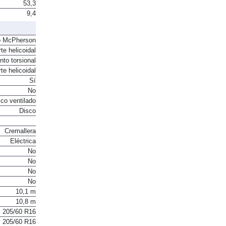
53,3
9,4
o McPherson
te helicoidal
to torsional
te helicoidal
Sí
No
co ventilado
Disco
Cremallera
Eléctrica
No
No
No
No
10,1 m
10,8 m
205/60 R16
205/60 R16