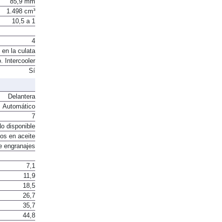
85,9 mm
1.498 cm³
10,5 a 1
4
 en la culata
. Intercooler
Sí
Delantera
Automático
7
o disponible
os en aceite
e engranajes
7,1
11,9
18,5
26,7
35,7
44,8