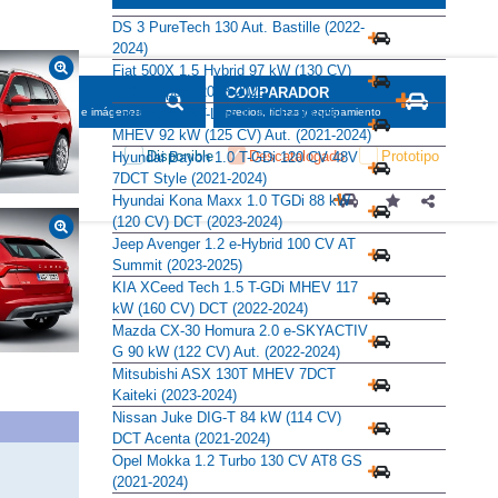
DS 3 PureTech 130 Aut. Bastille (2022-
2024)
Fiat 500X 1.5 Hybrid 97 kW (130 CV)
DDCT Sport (2023-2025)
SCADOR
COMPARADOR
Ford Puma ST-Line X 1.0 EcoBoost
maciones, fichas e imágenes
precios, fichas y equipamiento
MHEV 92 kW (125 CV) Aut. (2021-2024)
Disponible
Descatalogado
Prototipo
Hyundai Bayon 1.0 T-GDi 120 CV 48V
7DCT Style (2021-2024)
Hyundai Kona Maxx 1.0 TGDi 88 kW
(120 CV) DCT (2023-2024)
Jeep Avenger 1.2 e-Hybrid 100 CV AT
Summit (2023-2025)
KIA XCeed Tech 1.5 T-GDi MHEV 117
kW (160 CV) DCT (2022-2024)
Mazda CX-30 Homura 2.0 e-SKYACTIV
G 90 kW (122 CV) Aut. (2022-2024)
Mitsubishi ASX 130T MHEV 7DCT
Kaiteki (2023-2024)
Nissan Juke DIG-T 84 kW (114 CV)
DCT Acenta (2021-2024)
Opel Mokka 1.2 Turbo 130 CV AT8 GS
(2021-2024)