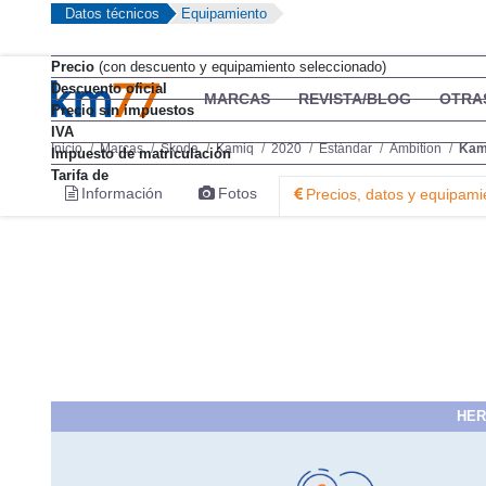
Datos técnicos
Equipamiento
Precio
(con descuento y equipamiento seleccionado)
Descuento oficial
MARCAS
REVISTA/BLOG
OTRA
Precio sin impuestos
IVA
Inicio
Marcas
Skoda
Kamiq
2020
Estándar
Ambition
Kami
Impuesto de matriculación
Tarifa de
Información
Fotos
Precios, datos y equipami
HER