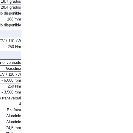
18,7 grados
28,4 grados
o disponible
188 mm
o disponible
CV / 110 kW
250 Nm
r el vehículo
Gasolina
CV / 110 kW
 - 6.000 rpm
250 Nm
 - 3.500 rpm
o transversal
4
En línea
Aluminio
Aluminio
74,5 mm