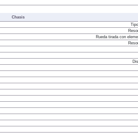
Chasis
Tip
Resor
Rueda tirada con elemen
Resor
Dis