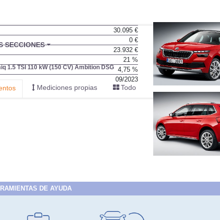
30.095 €
0 €
BU
S SECCIONES
23.932 €
infor
21 %
q 1.5 TSI 110 kW (150 CV) Ambition DSG
4,75 %
09/2023
Mediciones propias
Todo
entos
RAMIENTAS DE AYUDA