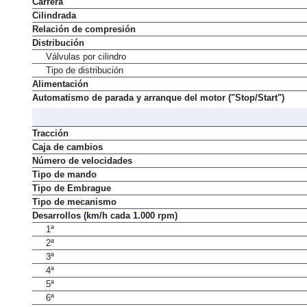
Carrera
Cilindrada
Relación de compresión
Distribución
Válvulas por cilindro
Tipo de distribución
Alimentación
Automatismo de parada y arranque del motor ("Stop/Start")
Tracción
Caja de cambios
Número de velocidades
Tipo de mando
Tipo de Embrague
Tipo de mecanismo
Desarrollos (km/h cada 1.000 rpm)
1ª
2ª
3ª
4ª
5ª
6ª