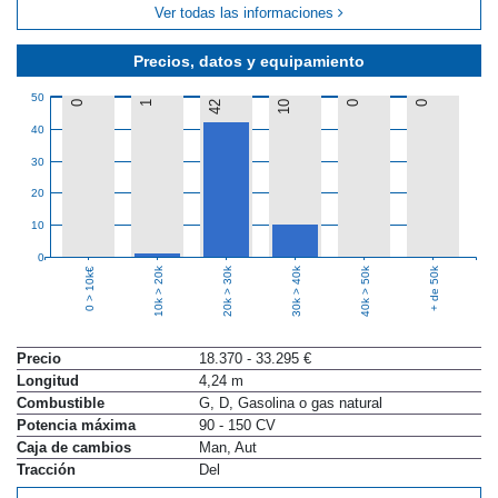
Ver todas las informaciones
Precios, datos y equipamiento
50
0
1
42
10
0
0
40
30
20
10
0
10k > 20k
20k > 30k
30k > 40k
40k > 50k
+ de 50k
0 > 10k€
Precio
18.370 - 33.295 €
Longitud
4,24 m
Combustible
G, D, Gasolina o gas natural
Potencia máxima
90 - 150 CV
Caja de cambios
Man, Aut
Tracción
Del