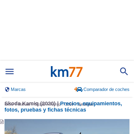
Marcas
Comparador de coches
Skoda Kamiq (2020) |
Precios, equipamientos,
Inicio
Marcas
Skoda
Kamiq
2020
Estándar
fotos, pruebas y fichas técnicas