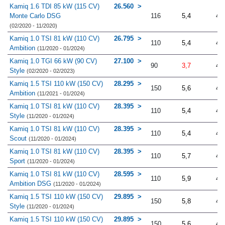
Kamiq 1.6 TDI 85 kW (115 CV)
26.560
Monte Carlo DSG
116
5,4
4.
(02/2020 - 11/2020)
Kamiq 1.0 TSI 81 kW (110 CV)
26.795
110
5,4
4.
Ambition
(11/2020 - 01/2024)
Kamiq 1.0 TGI 66 kW (90 CV)
27.100
90
3,7
4.
Style
(02/2020 - 02/2023)
Kamiq 1.5 TSI 110 kW (150 CV)
28.295
150
5,6
4.
Ambition
(11/2021 - 01/2024)
Kamiq 1.0 TSI 81 kW (110 CV)
28.395
110
5,4
4.
Style
(11/2020 - 01/2024)
Kamiq 1.0 TSI 81 kW (110 CV)
28.395
110
5,4
4.
Scout
(11/2020 - 01/2024)
Kamiq 1.0 TSI 81 kW (110 CV)
28.395
110
5,7
4.
Sport
(11/2020 - 01/2024)
Kamiq 1.0 TSI 81 kW (110 CV)
28.595
110
5,9
4.
Ambition DSG
(11/2020 - 01/2024)
Kamiq 1.5 TSI 110 kW (150 CV)
29.895
150
5,8
4.
Style
(11/2020 - 01/2024)
Kamiq 1.5 TSI 110 kW (150 CV)
29.895
150
5,6
4.