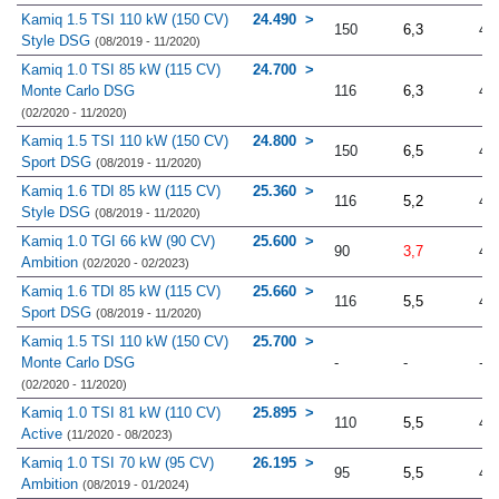
Kamiq 1.5 TSI 110 kW (150 CV)
24.490
150
6,3
4.
Style DSG
(08/2019 - 11/2020)
Kamiq 1.0 TSI 85 kW (115 CV)
24.700
Monte Carlo DSG
116
6,3
4.
(02/2020 - 11/2020)
Kamiq 1.5 TSI 110 kW (150 CV)
24.800
150
6,5
4.
Sport DSG
(08/2019 - 11/2020)
Kamiq 1.6 TDI 85 kW (115 CV)
25.360
116
5,2
4.
Style DSG
(08/2019 - 11/2020)
Kamiq 1.0 TGI 66 kW (90 CV)
25.600
90
3,7
4.
Ambition
(02/2020 - 02/2023)
Kamiq 1.6 TDI 85 kW (115 CV)
25.660
116
5,5
4.
Sport DSG
(08/2019 - 11/2020)
Kamiq 1.5 TSI 110 kW (150 CV)
25.700
Monte Carlo DSG
-
-
-
(02/2020 - 11/2020)
Kamiq 1.0 TSI 81 kW (110 CV)
25.895
110
5,5
4.
Active
(11/2020 - 08/2023)
Kamiq 1.0 TSI 70 kW (95 CV)
26.195
95
5,5
4.
Ambition
(08/2019 - 01/2024)