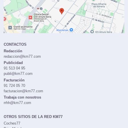
CONTACTOS
Redacción
redaccion@km77.com
Publicidad
91 513 04 95
publi@km77.com
Facturación
91 724 05 70
facturacion@km77.com
Trabaja con nosotros
rrhh@km77.com
OTROS SITIOS DE LA RED KM77
Coches77