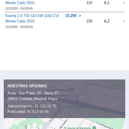
Monte Carlo DSG
110
6,1
4.
(11/2020 - 01/2024)
Kamiq 1.5 TSI 110 kW (150 CV)
33.295
Monte Carlo DSG
150
6,2
4.
(11/2020 - 01/2024)
NUESTRAS OFICINAS
Avda. San Pablo 28 - Nave 27,
28823 Coslada (Madrid)
Mapa
Administración:
91 724 05 70
Publicidad:
91 513 04 95