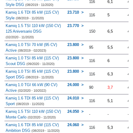
116
6,1
4.
Style DSG
(08/2019 - 11/2020)
Kamiq 1.6 TDI 85 kW (115 CV)
23.710
116
5
4.
Style
(08/2019 - 11/2020)
Kamiq 1.5 TSI 110 kW (150 CV)
23.770
125 Aniversario DSG
150
6,5
4.
(02/2020 - 11/2020)
Kamiq 1.0 TSI 70 kW (95 CV)
23.800
95
5,5
4.
Active
(08/2019 - 02/2023)
Kamiq 1.0 TSI 85 kW (115 CV)
23.800
116
6
4.
Scout DSG
(09/2020 - 11/2020)
Kamiq 1.0 TSI 85 kW (115 CV)
23.800
116
6,3
4.
Sport DSG
(08/2019 - 11/2020)
Kamiq 1.0 TGI 66 kW (90 CV)
24.000
90
3,7
4.
Active
(02/2020 - 10/2022)
Kamiq 1.6 TDI 85 kW (115 CV)
24.010
116
5,1
4.
Sport
(08/2019 - 11/2020)
Kamiq 1.5 TSI 110 kW (150 CV)
24.050
-
-
-
Monte Carlo
(02/2020 - 11/2020)
Kamiq 1.6 TDI 85 kW (115 CV)
24.060
116
5,3
4.
Ambition DSG
(08/2019 - 11/2020)