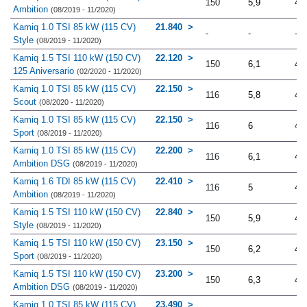
150
5,9
4.
Ambition
(08/2019 - 11/2020)
Kamiq 1.0 TSI 85 kW (115 CV)
21.840
-
-
-
Style
(08/2019 - 11/2020)
Kamiq 1.5 TSI 110 kW (150 CV)
22.120
150
6,1
4.
125 Aniversario
(02/2020 - 11/2020)
Kamiq 1.0 TSI 85 kW (115 CV)
22.150
116
5,8
4.
Scout
(08/2020 - 11/2020)
Kamiq 1.0 TSI 85 kW (115 CV)
22.150
116
6
4.
Sport
(08/2019 - 11/2020)
Kamiq 1.0 TSI 85 kW (115 CV)
22.200
116
6,1
4.
Ambition DSG
(08/2019 - 11/2020)
Kamiq 1.6 TDI 85 kW (115 CV)
22.410
116
5
4.
Ambition
(08/2019 - 11/2020)
Kamiq 1.5 TSI 110 kW (150 CV)
22.840
150
5,9
4.
Style
(08/2019 - 11/2020)
Kamiq 1.5 TSI 110 kW (150 CV)
23.150
150
6,2
4.
Sport
(08/2019 - 11/2020)
Kamiq 1.5 TSI 110 kW (150 CV)
23.200
150
6,3
4.
Ambition DSG
(08/2019 - 11/2020)
Kamiq 1.0 TSI 85 kW (115 CV)
23.490